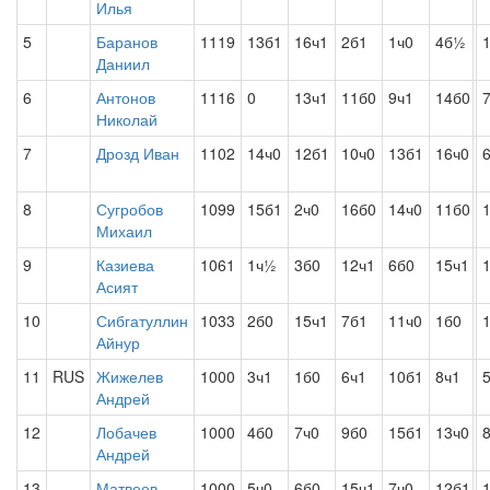
Илья
5
Баранов
1119
13б1
16ч1
2б1
1ч0
4б½
Даниил
6
Антонов
1116
0
13ч1
11б0
9ч1
14б0
Николай
7
Дрозд Иван
1102
14ч0
12б1
10ч0
13б1
16ч0
8
Сугробов
1099
15б1
2ч0
16б0
14ч0
11б0
Михаил
9
Казиева
1061
1ч½
3б0
12ч1
6б0
15ч1
Асият
10
Сибгатуллин
1033
2б0
15ч1
7б1
11ч0
1б0
Айнур
11
RUS
Жижелев
1000
3ч1
1б0
6ч1
10б1
8ч1
Андрей
12
Лобачев
1000
4б0
7ч0
9б0
15б1
13ч0
Андрей
13
Матвеев
1000
5ч0
6б0
15ч1
7ч0
12б1