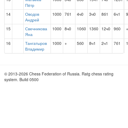
Пётр
14
Оводов
1000
7б1
4ч0
3ч0
8б1
6ч1
Андрей
15
Свечникова
1000
8ч0
10б0
13б0
12ч0
9б0
Яна
16
Тангатыров
1000
+
5б0
8ч1
2ч1
7б1
Владимир
© 2013-2026 Chess Federation of Russia. Ratg chess rating
system. Build 0500