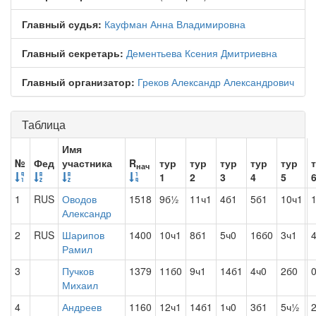
Главный судья:
Кауфман Анна Владимировна
Главный секретарь:
Дементьева Ксения Дмитриевна
Главный организатор:
Греков Александр Александрович
Таблица
Имя
№
Фед
участника
R
тур
тур
тур
тур
тур
нач
1
2
3
4
5
1
RUS
Оводов
1518
9б½
11ч1
4б1
5б1
10ч1
Александр
2
RUS
Шарипов
1400
10ч1
8б1
5ч0
16б0
3ч1
Рамил
3
Пучков
1379
11б0
9ч1
14б1
4ч0
2б0
Михаил
4
Андреев
1160
12ч1
14б1
1ч0
3б1
5ч½