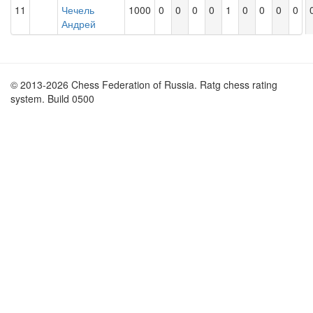
11
Чечель
1000
0
0
0
0
1
0
0
0
0
Андрей
© 2013-2026 Chess Federation of Russia. Ratg chess rating
system. Build 0500