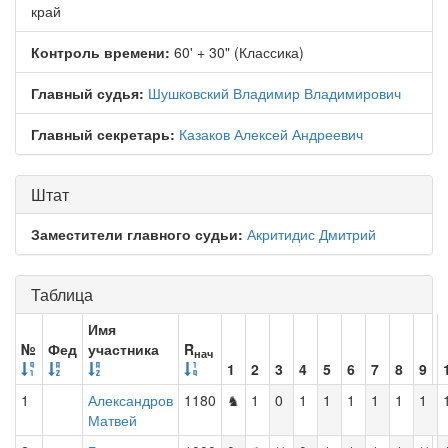
край
Контроль времени:
60' + 30" (Классика)
Главный судья:
Шушковский Владимир Владимирович
Главный секретарь:
Казаков Алексей Андреевич
Штат
Заместители главного судьи:
Акритидис Дмитрий
Таблица
Имя
№
Фед
участника
R
нач
1
2
3
4
5
6
7
8
9
1
Александров
1180
♞
1
0
1
1
1
1
1
1
Матвей