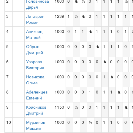
2
Головинова
1000
0
♞
½
0
1
1
1
1
½
Дарья
3
Литаврин
1239
1
½
♞
0
1
1
1
1
1
Роман
4
Аникеец
1000
0
1
1
♞
1
1
1
0
1
Матвей
5
Обрыв
1000
0
0
0
0
♞
1
1
1
0
Дмитрий
6
Уварова
1000
0
0
0
0
0
♞
0
0
0
Виктория
7
Новикова
1000
0
0
0
0
0
1
♞
0
0
Ольга
8
Абеленцев
1000
0
0
0
1
0
1
1
♞
0
Евгений
9
Красников
1150
0
½
0
0
1
1
1
1
♞
Дмитрий
10
Мурзинов
1000
0
0
0
½
0
1
1
0
0
Максим