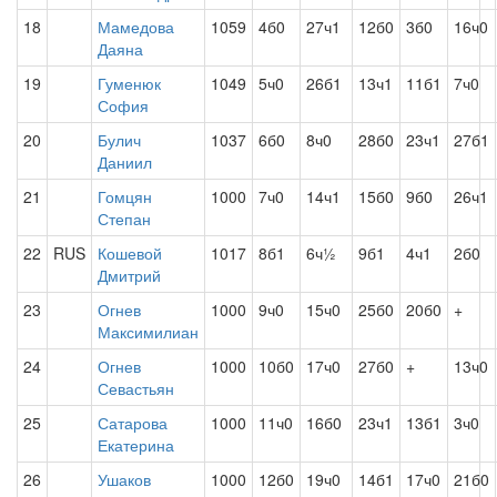
18
Мамедова
1059
4б0
27ч1
12б0
3б0
16ч0
Даяна
19
Гуменюк
1049
5ч0
26б1
13ч1
11б1
7ч0
София
20
Булич
1037
6б0
8ч0
28б0
23ч1
27б1
Даниил
21
Гомцян
1000
7ч0
14ч1
15б0
9б0
26ч1
Степан
22
RUS
Кошевой
1017
8б1
6ч½
9б1
4ч1
2б0
Дмитрий
23
Огнев
1000
9ч0
15ч0
25б0
20б0
+
Максимилиан
24
Огнев
1000
10б0
17ч0
27б0
+
13ч0
Севастьян
25
Сатарова
1000
11ч0
16б0
23ч1
13б1
3ч0
Екатерина
26
Ушаков
1000
12б0
19ч0
14б1
17ч0
21б0