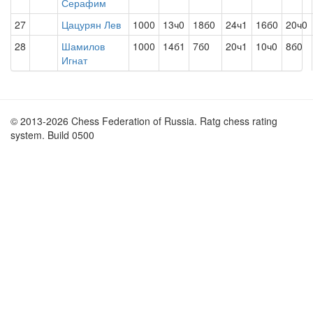
Серафим
27
Цацурян Лев
1000
13ч0
18б0
24ч1
16б0
20ч0
28
Шамилов
1000
14б1
7б0
20ч1
10ч0
8б0
Игнат
© 2013-2026 Chess Federation of Russia. Ratg chess rating
system. Build 0500