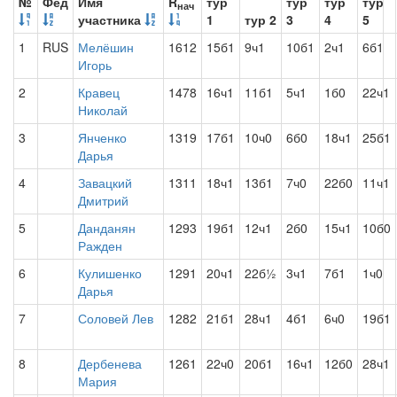
№
Фед
Имя
R
тур
тур
тур
тур
нач
участника
1
тур 2
3
4
5
1
RUS
Мелёшин
1612
15б1
9ч1
10б1
2ч1
6б1
Игорь
2
Кравец
1478
16ч1
11б1
5ч1
1б0
22ч1
Николай
3
Янченко
1319
17б1
10ч0
6б0
18ч1
25б1
Дарья
4
Завацкий
1311
18ч1
13б1
7ч0
22б0
11ч1
Дмитрий
5
Данданян
1293
19б1
12ч1
2б0
15ч1
10б0
Ражден
6
Кулишенко
1291
20ч1
22б½
3ч1
7б1
1ч0
Дарья
7
Соловей Лев
1282
21б1
28ч1
4б1
6ч0
19б1
8
Дербенева
1261
22ч0
20б1
16ч1
12б0
28ч1
Мария