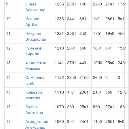
9
Огнев
1236
23б1
1б0
22ч0
21ч1
17б1
Александр
10
Иванов
1233
24ч1
3б1
1ч0
28б1
5ч1
Артём
11
Никулин
1221
25б1
2ч0
17б1
19ч0
4б0
Владислав
12
Гуменюк
1210
26ч1
5б0
18ч1
8ч1
15б1
Кирилл
13
Федоренко
1141
27б1
4ч0
19б0
25ч0
24б1
Максим
14
Семёнчик
1122
28ч0
21б0
26ч0
0
0
Глеб
15
Кошевой
1119
1ч0
23б1
21ч1
5б0
12ч0
Максим
16
Залян
1070
2б0
25ч1
8б0
27ч1
18б1
Ангелина
17
Акопджанов
1060
3ч0
24б1
11ч0
26б1
9ч0
Александр