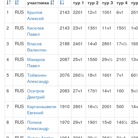
участника
тур 1
тур 2
тур 3
тур 4
тур
1
RUS
Крылов
2143
22б1
12ч1
10б1
6ч1
2б
Алексей
2
RUS
Киселев
2143
23ч1
13б1
11ч1
15б1
1ч0
Павел
3
RUS
Власов
2188
24б1
14ч0
28б1
17ч½
16
Валентин
4
RUS
Макаров
2087
25ч1
15б0
29ч½
21б1
13
Павел
5
RUS
Тойвонен
2076
26б½
18ч1
16б1
7ч1
6б
Александр
6
RUS
Осетров
2083
27ч1
17б1
14ч1
1б0
5ч
Дмитрий
7
RUS
Карганашвили
1910
28б1
16ч½
20б1
5б0
14
Евгений
8
RUS
Попков
1970
29ч1
19б1
15ч0
14б½
25
Александр
9
RUS
Лапин Артём
1964
30б1
20ч½
26б½
31ч1
10