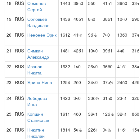
18
RUS
Семенов
1443
39ч0
5б0
41ч1
36б0
33
Сергей
19
RUS
Соловьев
1436
40б1
8ч0
38б1
10ч0
29
Владислав
20
RUS
Ненонен Эрик
1612
41ч1
9б½
7ч0
13б0
37
21
RUS
Симкин
1481
42б1
10ч0
39б1
4ч0
31
Александр
22
RUS
Иванов
1632
1ч0
26ч0
36б0
41б1
38
Никита
23
RUS
Ярина Нина
1254
2б0
34ч0
37ч½
24б0
42
24
RUS
Лебедева
1420
3ч0
33б½
31ч0
23ч1
32
Инга
25
RUS
Копшин
1611
4б0
36ч1
12б½
32ч1
8б
Станислав
26
RUS
Никитин
1814
5ч½
22б1
9ч½
11б1
15
Николай