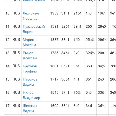
10
RUS
Лехтонен
1959
31ч1
21б1
1ч0
19б1
9ч1
Ярослав
11
RUS
Пузыревский
1591
32б1
39ч1
2б0
26ч0
17
Борис
12
RUS
Марин
1887
33ч1
1б0
25ч½
29б½
36
Максим
13
RUS
Рыков
1735
34б1
2ч0
32б½
20ч1
4б
Алексей
14
RUS
Крупнов
1831
35ч1
3б1
6б0
8ч½
7б
Трофим
15
RUS
Насонов
1717
36б1
4ч1
8б1
2ч0
26
Вадим
16
RUS
Нилов
1545
37ч1
7б½
5ч0
33б1
3ч0
Владимир
17
RUS
Шишкин
1602
38б1
6ч0
34б1
3б½
11
Вадим