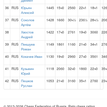
Даниил
36
RUS
Юрьян
1445
15ч0
25б0
22ч1
18ч1
12
Алексей
37
RUS
Соколов
1428
16б0
30ч½
23б½
28ч½
20
Артём
38
Хвостов
1422
17ч0
27б1
19ч0
30б0
22
Андрей
39
RUS
Пекшуев
1149
18б1
11б0
21ч0
34ч1
27
Роман
40
RUS
Кокачев Иван
1130
19ч0
29б0
27ч0
35б1
34
41
RUS
Кузьмин
1118
20б0
32ч0
18б0
22ч0
35
Юрий
42
RUS
Пешков
1053
21ч0
31б0
35ч1
27б0
23
Руслан
© 2013-2026 Chess Federation of Russia. Ratg chess rating