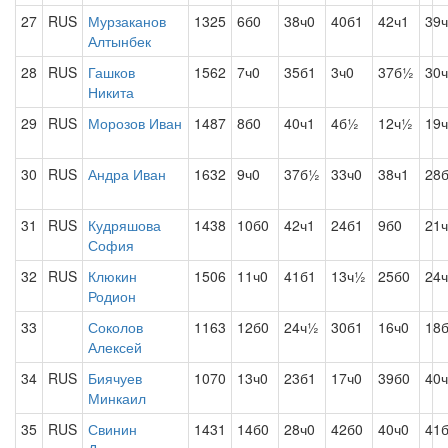
27
RUS
Мурзаканов
1325
6б0
38ч0
40б1
42ч1
39
Алтынбек
28
RUS
Гашков
1562
7ч0
35б1
3ч0
37б½
30
Никита
29
RUS
Морозов Иван
1487
8б0
40ч1
4б½
12ч½
19
30
RUS
Андра Иван
1632
9ч0
37б½
33ч0
38ч1
28
31
RUS
Кудряшова
1438
10б0
42ч1
24б1
9б0
21
София
32
RUS
Клюкин
1506
11ч0
41б1
13ч½
25б0
24
Родион
33
Соколов
1163
12б0
24ч½
30б1
16ч0
18
Алексей
34
RUS
Биячуев
1070
13ч0
23б1
17ч0
39б0
40
Минкаил
35
RUS
Свинин
1431
14б0
28ч0
42б0
40ч0
41