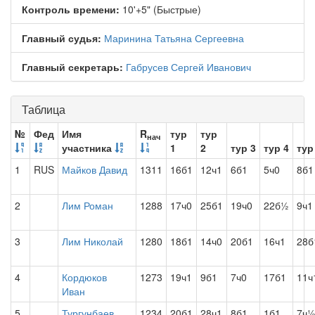
Контроль времени:
10'+5" (Быстрые)
Главный судья:
Маринина Татьяна Сергеевна
Главный секретарь:
Габрусев Сергей Иванович
Таблица
№
Фед
Имя
R
тур
тур
нач
участника
1
2
тур 3
тур 4
тур
1
RUS
Майков Давид
1311
16б1
12ч1
6б1
5ч0
8б1
2
Лим Роман
1288
17ч0
25б1
19ч0
22б½
9ч1
3
Лим Николай
1280
18б1
14ч0
20б1
16ч1
28б
4
Кордюков
1273
19ч1
9б1
7ч0
17б1
11ч
Иван
5
Тургунбаев
1234
20б1
28ч1
8б1
1б1
7ч