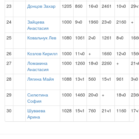
23
Донцов Захар
1205
8б0
16ч0
24б1
10ч0
29ч
24
Зайцева
1000
9ч0
19б0
23ч0
21б0
+
Анастасия
25
Ковальчук Лев
1080
10б1
2ч0
12б1
8ч0
16б
26
Козлов Кирилл
1000
11ч0
+
16б0
12ч0
15б
27
Ломакина
1000
12б0
18ч0
22б0
+
21ч
Анастасия
28
Лягина Майя
1088
13ч1
5б0
15ч1
9б1
3ч0
29
Силютина
1000
14б0
20ч0
+
18ч0
23б
София
30
Шуваева
1028
15ч1
7б0
21ч1
11б0
17ч
Арина