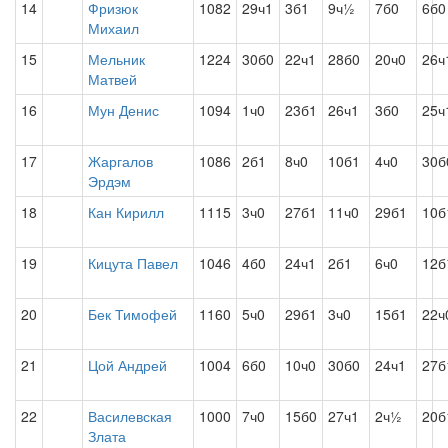
14
Фризюк
1082
29ч1
3б1
9ч½
7б0
6б0
Михаил
15
Мельник
1224
30б0
22ч1
28б0
20ч0
26ч
Матвей
16
Мун Денис
1094
1ч0
23б1
26ч1
3б0
25ч
17
Жаргалов
1086
2б1
8ч0
10б1
4ч0
30б
Эрдэм
18
Кан Кирилл
1115
3ч0
27б1
11ч0
29б1
10б
19
Кицута Павел
1046
4б0
24ч1
2б1
6ч0
12
20
Бек Тимофей
1160
5ч0
29б1
3ч0
15б1
22ч
21
Цой Андрей
1004
6б0
10ч0
30б0
24ч1
27б
22
Василевская
1000
7ч0
15б0
27ч1
2ч½
20б
Злата