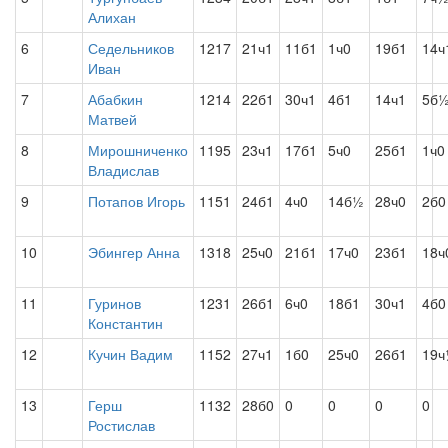
Алихан
6
Седельников
1217
21ч1
11б1
1ч0
19б1
14ч
Иван
7
Абабкин
1214
22б1
30ч1
4б1
14ч1
5б
Матвей
8
Мирошниченко
1195
23ч1
17б1
5ч0
25б1
1ч0
Владислав
9
Потапов Игорь
1151
24б1
4ч0
14б½
28ч0
2б0
10
Эбингер Анна
1318
25ч0
21б1
17ч0
23б1
18ч
11
Гуринов
1231
26б1
6ч0
18б1
30ч1
4б0
Константин
12
Кучин Вадим
1152
27ч1
1б0
25ч0
26б1
19
13
Герш
1132
28б0
0
0
0
0
Ростислав