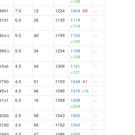
+134
49б1
7.0
12
1234
1604
-88
--
31б1
6.0
26
1135
1119
--
+119
40ч½
5.0
40
1195
1103
--
+103
39б½
5.0
34
1234
1108
--
+108
15ч0
4.5
44
1306
1121
--
+121
27б0
4.0
51
1153
1048
-61
--
45ч1
4.5
46
1096
1016
+16
--
11ч1
6.5
16
1358
1308
--
+229
43б0
2.5
58
1043
1000
--
51б0
3.0
56
1152
1000
--
19б0
4.0
47
1086
1000
--