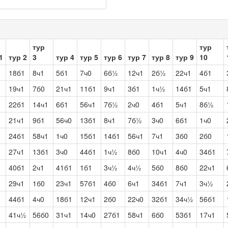
тур
тур
1
тур 2
3
тур 4
тур 5
тур 6
тур 7
тур 8
тур 9
10
1
18б1
8ч1
5б1
7ч0
6б½
12ч1
2б½
22ч1
4б1
1
19ч1
7б0
21ч1
11б1
9ч1
3б1
1ч½
14б1
5ч1
1
22б1
14ч1
6б1
56ч1
7б½
2ч0
4б1
5ч1
8б½
1
21ч1
9б1
56ч0
13б1
8ч1
7б½
3ч0
6б1
1ч0
1
24б1
58ч1
1ч0
15б1
14б1
56ч1
7ч1
3б0
2б0
1
27ч1
13б1
3ч0
44б1
1ч½
8б0
10ч1
4ч0
34б1
1
40б1
2ч1
41б1
1б1
3ч½
4ч½
5б0
8б0
22ч1
1
29ч1
1б0
23ч1
57б1
4б0
6ч1
34б1
7ч1
3ч½
1
44б1
4ч0
18б1
12ч1
2б0
22ч0
32б1
34ч½
56б1
1
41ч½
56б0
31ч1
14ч0
27б1
58ч1
6б0
53б1
17ч1