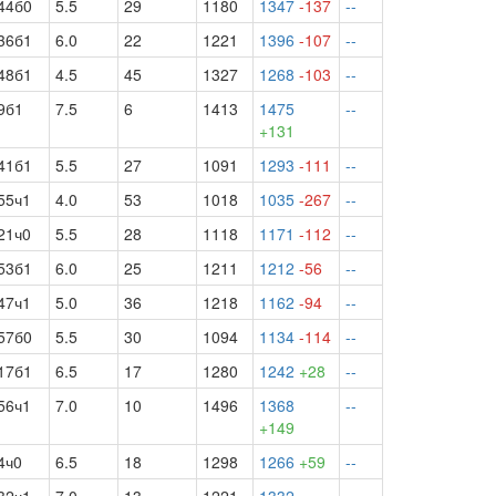
44б0
5.5
29
1180
1347
-137
--
36б1
6.0
22
1221
1396
-107
--
48б1
4.5
45
1327
1268
-103
--
9б1
7.5
6
1413
1475
--
+131
41б1
5.5
27
1091
1293
-111
--
55ч1
4.0
53
1018
1035
-267
--
21ч0
5.5
28
1118
1171
-112
--
53б1
6.0
25
1211
1212
-56
--
47ч1
5.0
36
1218
1162
-94
--
57б0
5.5
30
1094
1134
-114
--
17б1
6.5
17
1280
1242
+28
--
56ч1
7.0
10
1496
1368
--
+149
4ч0
6.5
18
1298
1266
+59
--