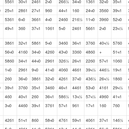
0
55б1
30ч1
24б1
2ч0
26б½
34ч0
13б1
32ч0
35ч1
0
25ч1
28б1
27ч1
9б0
44ч1
1б0
24ч0
35б0
39ч1
1
53б1
6ч0
36б1
4ч0
24б0
21б½
11ч0
39б0
52ч0
1
49ч1
3б0
37ч1
10б1
5ч0
24б1
56б1
2ч0
23ч½
0
38б1
32ч1
58б1
5ч0
34б0
36ч1
37б0
40ч½
57б0
1
56ч0
41б0
34ч0
42б0
43ч0
33б0
48б0
+
51ч1
1
58б0
34ч1
44ч0
29б1
32б½
26ч1
22б0
57ч1
10б0
1
1ч0
29б1
9ч0
41ч0
40б0
46б1
39ч½
44б½
19ч1
1
2б0
36ч0
38б1
32ч0
42б1
37ч0
43б½
26ч½
18б0
0
39ч1
37б0
35ч1
34б0
46ч1
44б1
53ч0
41б1
29ч½
1
4б0
40ч1
2б0
36ч1
58б½
13ч½
57ч½
49б0
41ч1
1
3ч0
44б0
39ч1
37б1
57ч1
9б1
17ч1
1б0
7б0
0
42б1
51ч1
8б0
58ч0
47б1
59ч1
40б1
37ч1
14б½