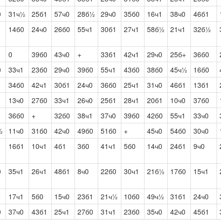
0
31ч½
25б1
57ч0
28б½
29ч0
35б0
16ч1
38ч0
46б1
1
14б0
24ч0
26б0
55ч1
30б1
27ч1
58б½
21ч1
32б½
0
39б0
43ч0
+
33б1
42ч1
29ч0
25б+
36б0
0
33ч1
23б0
29ч0
39б0
55ч1
43б0
38б0
45ч½
16б0
0
34б0
42ч1
30б1
24ч0
36б0
25ч1
31ч0
46б1
13б1
1
13ч0
27б0
33ч1
26ч0
25б1
28ч1
20б1
10ч0
37б0
0
36б0
+
32б0
38ч1
37ч0
39б0
42б0
55ч1
33ч0
½
11ч0
31б0
42ч0
49б0
51б0
+
45ч0
54б0
30ч0
1
16б1
10ч1
4б1
3б0
41ч1
5б0
14ч0
24б1
9ч0
0
35ч1
26ч1
48б1
8ч0
22б0
30ч1
21б½
17б0
15ч1
+
17ч1
5б0
15ч0
23б1
21ч½
10б0
49ч½
31б1
24ч0
0
37ч0
43б1
25ч1
27б0
31ч1
23б0
35ч0
42ч0
45б1