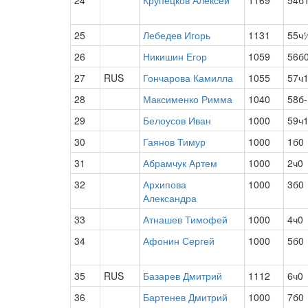
24
Крупецков Алексей
1169
54б
25
Лебедев Игорь
1131
55ч
26
Никишин Егор
1059
56б
27
RUS
Гончарова Камилла
1055
57ч
28
Максименко Римма
1040
58б-
29
Белоусов Иван
1000
59ч
30
Гаянов Тимур
1000
1б0
31
Абрамчук Артем
1000
2ч0
32
Архипова
1000
3б0
Александра
33
Атнашев Тимофей
1000
4ч0
34
Афонин Сергей
1000
5б0
35
RUS
Базарев Дмитрий
1112
6ч0
36
Бартенев Дмитрий
1000
7б0