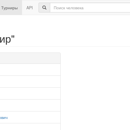
Турниры
API
ир"
ович