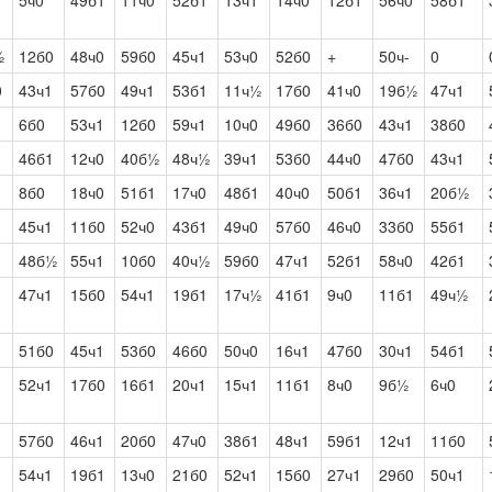
1
5ч0
49б1
11ч0
52б1
13ч1
14ч0
12б1
56ч0
58б1
½
12б0
48ч0
59б0
45ч1
53ч0
52б0
+
50ч-
0
0
43ч1
57б0
49ч1
53б1
11ч½
17б0
41ч0
19б½
47ч1
1
6б0
53ч1
12б0
59ч1
10ч0
49б0
36б0
43ч1
38б0
46б1
12ч0
40б½
48ч½
39ч1
53б0
44ч0
47б0
43ч1
1
8б0
18ч0
51б1
17ч0
48б1
40ч0
50б1
36ч1
20б½
45ч1
11б0
52ч0
43б1
49ч0
57б0
46ч0
33б0
55б1
48б½
55ч1
10б0
40ч½
59б0
47ч1
52б1
58ч0
42б1
47ч1
15б0
54ч1
19б1
17ч½
41б1
9ч0
11б1
49ч½
51б0
45ч1
53б0
46б0
50ч0
16ч1
47б0
30ч1
54б1
52ч1
17б0
16б1
20ч1
15ч1
11б1
8ч0
9б½
6ч0
57б0
46ч1
20б0
47ч0
38б1
48ч1
59б1
12ч1
11б0
54ч1
19б1
13ч0
21б0
52ч1
15б0
27ч1
29б0
50ч1