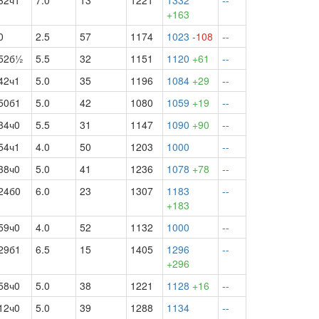
32ч1
7.0
13
1221
1332
--
+163
0
2.5
57
1174
1023
-108
--
52б½
5.5
32
1151
1120
+61
--
42ч1
5.0
35
1196
1084
+29
--
50б1
5.0
42
1080
1059
+19
--
34ч0
5.5
31
1147
1090
+90
--
54ч1
4.0
50
1203
1000
--
38ч0
5.0
41
1236
1078
+78
--
24б0
6.0
23
1307
1183
--
+183
59ч0
4.0
52
1132
1000
--
29б1
6.5
15
1405
1296
--
+296
58ч0
5.0
38
1221
1128
+16
--
12ч0
5.0
39
1288
1134
--