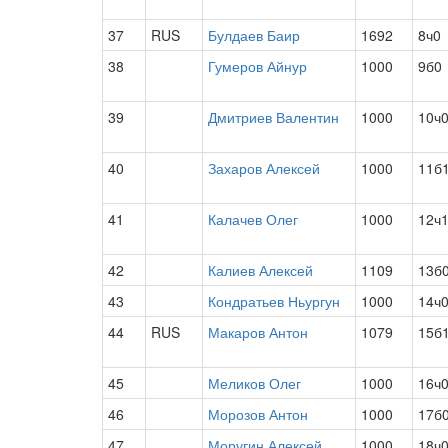
37
RUS
Булдаев Баир
1692
8ч0
38
Гумеров Айнур
1000
9б0
39
Дмитриев Валентин
1000
10ч
40
Захаров Алексей
1000
11б
41
Калачев Олег
1000
12ч
42
Калиев Алексей
1109
13б
43
Кондратьев Ньургун
1000
14ч
44
RUS
Макаров Антон
1079
15б
45
Меликов Олег
1000
16ч
46
Морозов Антон
1000
17б
47
Моругин Алексей
1000
18ч