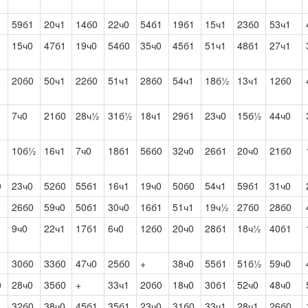
59б1
20ч1
14б0
22ч0
54б1
19б1
15ч1
23б0
53ч1
15ч0
47б1
19ч0
54б0
35ч0
45б1
51ч1
48б1
27ч1
0
20б0
50ч1
22б0
51ч1
28б0
54ч1
18б½
13ч1
12б0
1
7ч0
21б0
28ч½
31б½
18ч1
29б1
23ч0
15б½
44ч0
1
10б½
16ч1
7ч0
18б1
56б0
32ч0
26б1
20ч0
21б0
0
23ч0
52б0
55б1
16ч1
19ч0
50б0
54ч1
59б1
31ч0
0
26б0
59ч0
50б1
30ч0
16б1
51ч1
19ч½
27б0
28б0
1
9ч0
22ч1
17б1
6ч0
12б0
20ч0
28б1
18ч½
40б1
0
30б0
33б0
47ч0
25б0
+
38ч0
55б1
51б½
59ч0
0
28ч0
35б0
+
33ч1
20б0
18ч0
30б1
52ч0
48ч0
0
32б0
38ч0
45б1
35б1
23ч0
31б0
33ч1
28ч1
26б0