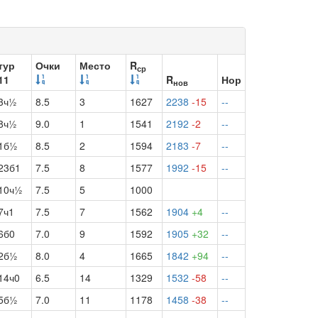
тур
Очки
Место
R
ср
11
R
Нор
нов
3ч½
8.5
3
1627
2238
-15
--
8ч½
9.0
1
1541
2192
-2
--
1б½
8.5
2
1594
2183
-7
--
23б1
7.5
8
1577
1992
-15
--
10ч½
7.5
5
1000
7ч1
7.5
7
1562
1904
+4
--
6б0
7.0
9
1592
1905
+32
--
2б½
8.0
4
1665
1842
+94
--
14ч0
6.5
14
1329
1532
-58
--
5б½
7.0
11
1178
1458
-38
--