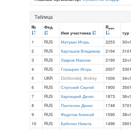
Таблица
№
Фед
R
нач
Имя участника
тур 
1
RUS
Матукин Игорь
2253
30ч
2
RUS
Карташов Владимир
2194
31б
3
RUS
Лавров Максим
2190
32ч
4
RUS
Глазырин Игорь
2007
33б
5
UKR
Dichkovskij, Andrey
1000
34ч
6
RUS
Слупский Сергей
1900
35б
7
RUS
Карпицкий Денис
1873
36ч
8
RUS
Пантюхин Денис
1748
37б
9
RUS
Федотов Алексей
1590
38ч
10
RUS
Баботин Никита
1496
39б