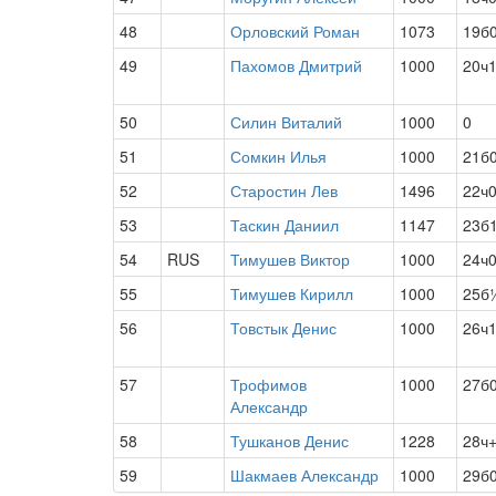
48
Орловский Роман
1073
19б
49
Пахомов Дмитрий
1000
20ч
50
Силин Виталий
1000
0
51
Сомкин Илья
1000
21б
52
Старостин Лев
1496
22ч
53
Таскин Даниил
1147
23б
54
RUS
Тимушев Виктор
1000
24ч
55
Тимушев Кирилл
1000
25б
56
Товстык Денис
1000
26ч
57
Трофимов
1000
27б
Александр
58
Тушканов Денис
1228
28ч
59
Шакмаев Александр
1000
29б