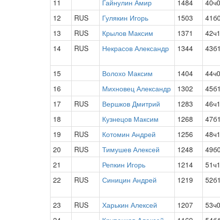
11
Гайнулин Амир
1484
40ч
12
RUS
Гулякин Игорь
1503
41б
13
RUS
Крылов Максим
1371
42ч
14
RUS
Некрасов Александр
1344
43б
15
Волохо Максим
1404
44ч
16
Михновец Александр
1302
45б
17
RUS
Вершков Дмитрий
1283
46ч
18
Кузнецов Максим
1268
47б
19
RUS
Котомин Андрей
1256
48ч
20
RUS
Тимушев Алексей
1248
49б
21
Репкин Игорь
1214
51ч
22
RUS
Синицин Андрей
1219
52б
23
RUS
Харькин Алексей
1207
53ч