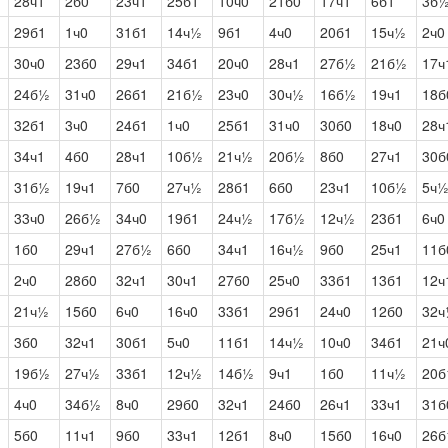
28ч1
2б0
23ч1
25б1
10ч0
21б0
17ч1
6б1
3б
29б1
1ч0
31б1
14ч½
9б1
4ч0
20б1
15ч½
2ч0
30ч0
23б0
29ч1
34б1
20ч0
28ч1
27б½
21б½
17ч
24б½
31ч0
26б1
21б½
23ч0
30ч½
16б½
19ч1
18б
32б1
3ч0
24б1
1ч0
25б1
31ч0
30б0
18ч0
28ч
34ч1
4б0
28ч1
10б½
21ч½
20б½
8б0
27ч1
30б
31б½
19ч1
7б0
27ч½
28б1
6б0
23ч1
10б½
5ч
33ч0
26б½
34ч0
19б1
24ч½
17б½
12ч½
23б1
6ч0
1б0
29ч1
27б½
6б0
34ч1
16ч½
9б0
25ч1
11б
2ч0
28б0
32ч1
30ч1
27б0
25ч0
33б1
13б1
12ч
21ч½
15б0
6ч0
16ч0
33б1
29б1
24ч0
12б0
32
3б0
32ч1
30б1
5ч0
11б1
14ч½
10ч0
34б1
21ч
19б½
27ч½
33б1
12ч½
14б½
9ч1
1б0
11ч½
20б
4ч0
34б½
8ч0
29б0
32ч1
24б0
26ч1
33ч1
31б
5б0
11ч1
9б0
33ч1
12б1
8ч0
15б0
16ч0
26б