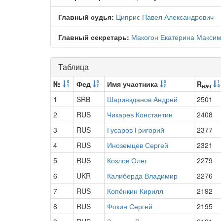
Главный судья:
Циприс Павел Александрович
Главный секретарь:
Макогон Екатерина Макси
Таблица
№
Фед
Имя участника
R
нач
1
SRB
Шариязданов Андрей
2501
2
RUS
Чикарев Константин
2408
3
RUS
Гусаров Григорий
2377
4
RUS
Иноземцев Сергей
2321
5
RUS
Козлов Олег
2279
6
UKR
Калиберда Владимир
2276
7
RUS
Копёнкин Кирилл
2192
8
RUS
Фокин Сергей
2195