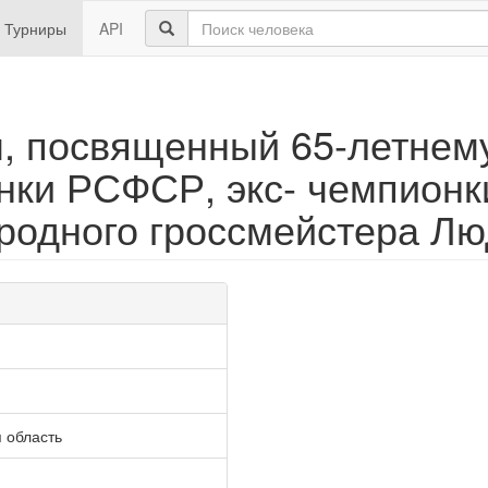
Турниры
API
м, посвященный 65-летне
нки РСФСР, экс- чемпионк
ародного гроссмейстера Л
 область