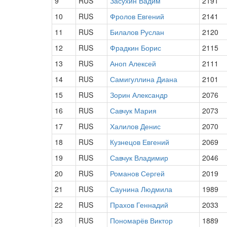
9
RUS
Засухин Вадим
2191
10
RUS
Фролов Евгений
2141
11
RUS
Билалов Руслан
2120
12
RUS
Фрадкин Борис
2115
13
RUS
Аноп Алексей
2111
14
RUS
Самигуллина Диана
2101
15
RUS
Зорин Александр
2076
16
RUS
Савчук Мария
2073
17
RUS
Халилов Денис
2070
18
RUS
Кузнецов Евгений
2069
19
RUS
Савчук Владимир
2046
20
RUS
Романов Сергей
2019
21
RUS
Саунина Людмила
1989
22
RUS
Прахов Геннадий
2033
23
RUS
Пономарёв Виктор
1889