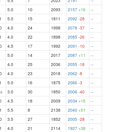
½
5.5
7
2023
2191
--
5.0
10
2093
2157
+16
--
1
5.0
15
1811
2092
-28
--
0
4.0
24
1998
2078
-37
--
1
4.0
22
1898
2085
-26
--
0
4.5
17
1992
2091
-10
--
½
5.0
14
2017
2087
+11
--
4.0
25
2036
2055
-18
--
0
4.0
23
2018
2062
-8
--
1
5.0
16
1875
2066
-3
--
ч½
3.0
30
1850
2006
-40
--
0
4.5
18
2009
2034
+15
--
1
5.5
8
2138
2040
+51
--
0
3.5
27
1852
2005
-28
--
1
4.0
21
2114
1927
+38
--