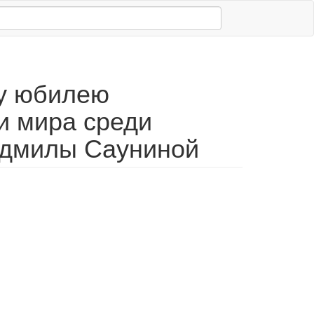
му юбилею
и мира среди
юдмилы Сауниной