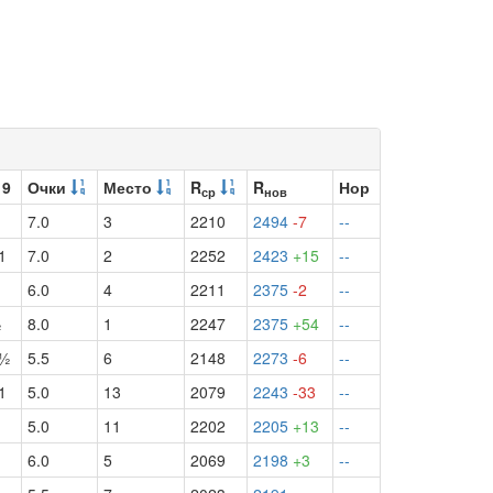
 9
Очки
Место
R
R
Нор
ср
нов
7.0
3
2210
2494
-7
--
1
7.0
2
2252
2423
+15
--
½
6.0
4
2211
2375
-2
--
½
8.0
1
2247
2375
+54
--
б½
5.5
6
2148
2273
-6
--
1
5.0
13
2079
2243
-33
--
5.0
11
2202
2205
+13
--
½
6.0
5
2069
2198
+3
--