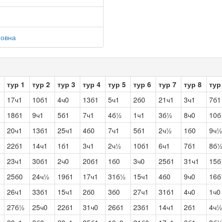
мовна
тур 1
тур 2
тур 3
тур 4
тур 5
тур 6
тур 7
тур 8
тур
17ч1
10б1
4ч0
13б1
5ч1
2б0
21ч1
3ч1
7б1
18б1
9ч1
5б1
7ч1
4б½
1ч1
3б½
8ч0
10б
20ч1
13б1
25ч1
4б0
7ч1
5б1
2ч½
1б0
9ч
22б1
14ч1
1б1
3ч1
2ч½
10б1
6ч1
7б1
8б
23ч1
30б1
2ч0
20б1
1б0
3ч0
25б1
31ч1
15
25б0
24ч½
19б1
17ч1
31б½
15ч1
4б0
9ч0
16б
26ч1
33б1
15ч1
2б0
3б0
27ч1
31б1
4ч0
1ч0
27б½
25ч0
22б1
31ч0
26б1
23б1
14ч1
2б1
4ч