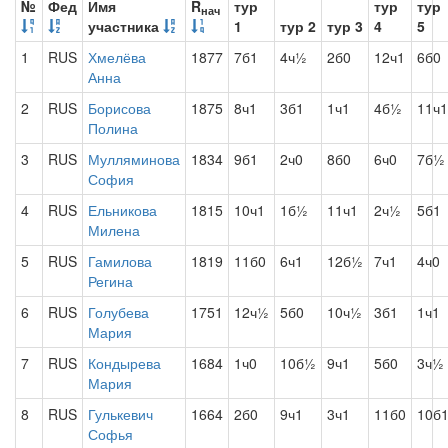
№
Фед
Имя
R
тур
тур
тур
нач
участника
1
тур 2
тур 3
4
5
1
RUS
Хмелёва
1877
7б1
4ч½
2б0
12ч1
6б0
Анна
2
RUS
Борисова
1875
8ч1
3б1
1ч1
4б½
11ч1
Полина
3
RUS
Мулляминова
1834
9б1
2ч0
8б0
6ч0
7б½
София
4
RUS
Ельникова
1815
10ч1
1б½
11ч1
2ч½
5б1
Милена
5
RUS
Гамилова
1819
11б0
6ч1
12б½
7ч1
4ч0
Регина
6
RUS
Голубева
1751
12ч½
5б0
10ч½
3б1
1ч1
Мария
7
RUS
Кондырева
1684
1ч0
10б½
9ч1
5б0
3ч½
Мария
8
RUS
Гулькевич
1664
2б0
9ч1
3ч1
11б0
10б
Софья