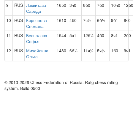
9
RUS
Лаквитава
1650
3ч0
8б0
7б0
10ч0
12б
Сарида
10
RUS
Кирьянова
1610
4б0
7ч½
6б½
9б1
8ч0
Снежана
11
RUS
Беспалова
1544
5ч1
12б½
4б0
8ч1
2б0
Софья
12
RUS
Михайлина
1480
6б½
11ч½
5ч½
1б0
9ч1
Ольга
© 2013-2026 Chess Federation of Russia. Ratg chess rating
system. Build 0500