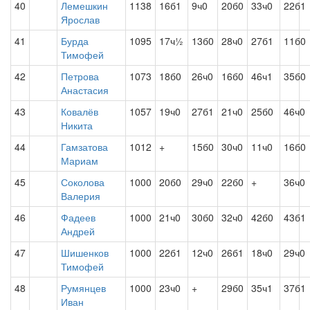
40
Лемешкин
1138
16б1
9ч0
20б0
33ч0
22б1
Ярослав
41
Бурда
1095
17ч½
13б0
28ч0
27б1
11б0
Тимофей
42
Петрова
1073
18б0
26ч0
16б0
46ч1
35б0
Анастасия
43
Ковалёв
1057
19ч0
27б1
21ч0
25б0
46ч0
Никита
44
Гамзатова
1012
+
15б0
30ч0
11ч0
16б0
Мариам
45
Соколова
1000
20б0
29ч0
22б0
+
36ч0
Валерия
46
Фадеев
1000
21ч0
30б0
32ч0
42б0
43б1
Андрей
47
Шишенков
1000
22б1
12ч0
26б1
18ч0
29ч0
Тимофей
48
Румянцев
1000
23ч0
+
29б0
35ч1
37б1
Иван