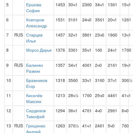
5
Ершова
1453
30ч1
23б0
34ч1
13б1
15ч1
София
6
Ковторов
1531
31б1
24ч0
35б1
20ч1
12б1
Александр
7
RUS
Старцев
1457
32ч1
38б1
23ч0
19б0
13ч1
Илья
8
Мороз Дарья
1376
33б1
35ч1
1б0
24ч1
17б0
9
RUS
Балинян
1357
34ч1
40б1
2ч0
21б1
19ч1
Размик
10
Бражников
1318
35б0
33ч1
31б0
37ч1
30б½
Егор
11
Киселёв
1213
28ч½
17б0
25ч0
44б1
41ч1
Максим
12
Сердюков
1294
36ч1
47б1
4ч0
29б1
6ч0
Тимофей
13
RUS
Грищенко
1263
37б½
41ч1
24б1
5ч0
7б0
Андрей