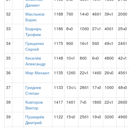
Даниил
32
Маслыков
1188
7б0
14ч0
46б1
39ч1
20б0
Борис
33
Боднарь
1186
8ч0
10б0
27ч1
40б1
25ч0
Трофим
34
Грищенко
1175
9б0
16ч1
5б0
49ч1
24б1
Сергей
35
Киселёв
1148
10ч1
8б0
6ч0
48б0
42ч1
Александр
36
Мир Михаил
1135
12б0
22ч1
14б0
26ч0
45б1
37
Гриднев
1133
13ч½
28б1
17ч0
10б0
48ч0
Степан
38
Ковторов
1417
14б1
7ч0
18б0
22ч1
26б0
Виктор
39
Пушкарёв
1122
15ч0
25б1
19ч0
32б0
49б0
Дмитрий