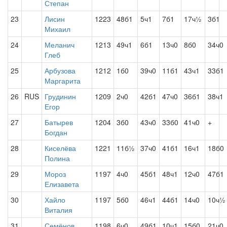
Степан
23
Лисин
1223
48б1
5ч1
7б1
17ч½
3б1
Михаил
24
Меланич
1213
49ч1
6б1
13ч0
8б0
34ч0
Глеб
25
Арбузова
1212
1б0
39ч0
11б1
43ч1
33б1
Маргарита
26
RUS
Грудинин
1209
2ч0
42б1
47ч0
36б1
38ч1
Егор
27
Батырев
1204
3б0
43ч0
33б0
41ч0
+
Богдан
28
Киселёва
1221
11б½
37ч0
41б1
16ч1
18б0
Полина
29
Мороз
1197
4ч0
45б1
48ч1
12ч0
47б1
Елизавета
30
Хайло
1197
5б0
46ч1
44б1
14ч0
10ч½
Виталия
31
Семёнов
1198
6ч0
49б1
10ч1
15б0
21ч0