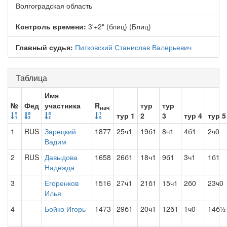
Волгоградская область
Контроль времени:
3'+2" (блиц) (Блиц)
Главный судья:
Питковский Станислав Валерьевич
Таблица
Имя
№
Фед
участника
R
тур
тур
нач
тур 1
2
3
тур 4
тур 5
1
RUS
Зарецкий
1877
25ч1
19б1
8ч1
4б1
2ч0
Вадим
2
RUS
Давыдова
1658
26б1
18ч1
9б1
3ч1
1б1
Надежда
3
Егоренков
1516
27ч1
21б1
15ч1
2б0
23ч0
Илья
4
Бойко Игорь
1473
29б1
20ч1
12б1
1ч0
14б½