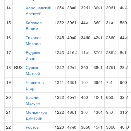
14
Хорошевский
1254
38ч0
32б1
36ч1
30б1
4ч½
Алексей
15
Калачев
1252
39б1
44ч1
3б0
31ч1
5б0
Вадим
16
Тихолоз
1245
40ч0
34б0
42ч1
28б0
44ч1
Михаил
17
Будяков
1243
41б½
11ч1
37б1
23б½
8ч1
Иван
18
RUS
Сурков
1242
42ч1
2б0
38ч1
47б1
28ч1
Матвей
19
Червяков
1241
43б1
1ч0
39б1
7ч1
9б0
Егор
20
Брылин
1232
45ч1
4б0
40ч1
6б0
32ч1
Максим
21
Мельников
1222
46б1
3ч0
43б1
9ч0
31б1
Дмитрий
22
Ростов
1220
47ч0
36б0
45ч1
38б0
40ч0