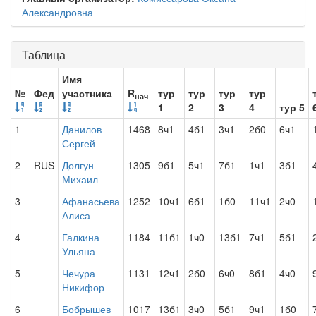
Александровна
Таблица
Имя
№
Фед
участника
R
тур
тур
тур
тур
нач
1
2
3
4
тур 5
1
Данилов
1468
8ч1
4б1
3ч1
2б0
6ч1
Сергей
2
RUS
Долгун
1305
9б1
5ч1
7б1
1ч1
3б1
Михаил
3
Афанасьева
1252
10ч1
6б1
1б0
11ч1
2ч0
Алиса
4
Галкина
1184
11б1
1ч0
13б1
7ч1
5б1
Ульяна
5
Чечура
1131
12ч1
2б0
6ч0
8б1
4ч0
Никифор
6
Бобрышев
1017
13б1
3ч0
5б1
9ч1
1б0