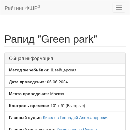
β
Рейтинг ФШР
Toggl
naviga
Рапид "Green park"
Общая информация
Метод жеребьёвки:
Швейцарская
Дата проведения:
06.06.2024
Место проведения:
Москва
Контроль времени:
10' + 5" (Быстрые)
Главный судья:
Киселев Геннадий Александрович
Главный организатор:
Комиссарова Оксана