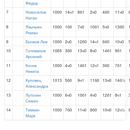
Фёдор
7
Новоселов
1000
14ч1
8б1
2ч0
4б0
11ч0
Натан
8
Язычьян
1000
1б0
7ч0
10б1
5ч0
13б0
Роман
9
Бычков Лев
1000
2ч0
12б0
14ч1
6б0
10ч0
10
Голованов
1065
3б0
13ч0
8ч0
14б1
9б1
Арсений
11
Косов
1000
4ч0
14б1
12ч1
3б0
7б1
Никита
12
Куповец
1013
5б0
9ч1
11б0
13ч0
14б½
Александра
13
Лутохин
1000
6ч0
10б1
4ч0
12б1
8ч1
Семен
14
Тимкин
1000
7б0
11ч0
9б0
10ч0
12ч½
Марк