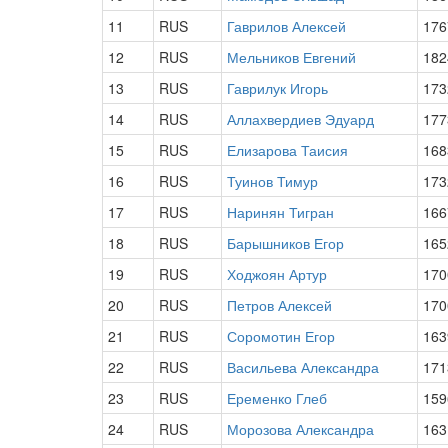
11
RUS
Гаврилов Алексей
176
12
RUS
Мельников Евгений
182
13
RUS
Гаврилук Игорь
173
14
RUS
Аллахвердиев Эдуард
177
15
RUS
Елизарова Таисия
168
16
RUS
Туинов Тимур
173
17
RUS
Наринян Тигран
166
18
RUS
Барышников Егор
165
19
RUS
Ходжоян Артур
170
20
RUS
Петров Алексей
170
21
RUS
Соромотин Егор
163
22
RUS
Васильева Александра
171
23
RUS
Еременко Глеб
159
24
RUS
Морозова Александра
163