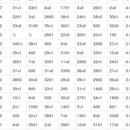
7
31ч1
33б1
6ч0
17б1
3ч0
26б1
2ч0
4.
4
32б1
3ч0
26б0
38ч1
24б1
28ч0
30б1
4.
2
33ч0
31б0
35ч1
36б1
23ч0
5б0
32б0
2.
3
½
½
28б1
22ч0
30б1
20ч1
1б0
4.
3
34б½
38ч1
9б0
5ч0
33ч0
25б0
27ч1
2.
2
35ч1
4б0
29ч1
31б1
6ч0
33б1
10ч0
4.
7
36б1
7ч0
30б1
11ч0
28б0
32ч1
24б1
4.
2
37ч1
6б0
31ч0
33б0
36ч0
39б1
21ч1
3.
0
38б0
30ч0
32б1
28ч0
39ч1
29б0
36ч0
2.
0
39ч1
8б0
33ч1
2б0
31ч1
14б0
26ч½
3.
9
1б½
9ч0
5б0
30ч0
27б1
34ч1
18б0
2.
3
2ч1
10б0
36ч1
14б1
5ч1
4б0
8б1
5.
6
3б0
32ч1
38б1
7ч0
13б1
8ч0
33б0
3.
1
4ч0
35б1
2ч0
39б1
12ч0
31б1
17ч0
3.