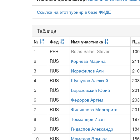
Ссылка на этот турнир в базе ФИДЕ
Таблица
№
Фед
Имя участника
R
на
1
PER
Rojas Salas, Steven
100
2
RUS
Корнева Марина
211
3
RUS
Исрафилов Али
210
4
RUS
Шушунов Алексей
208
5
RUS
Березовский Юрий
201
6
RUS
Федоров Артём
203
7
RUS
Филиппова Маргарита
201
8
RUS
Токманцев Иван
197
9
RUS
Гидаспов Александр
184
10
RUS
Мамедов Эльшад
186