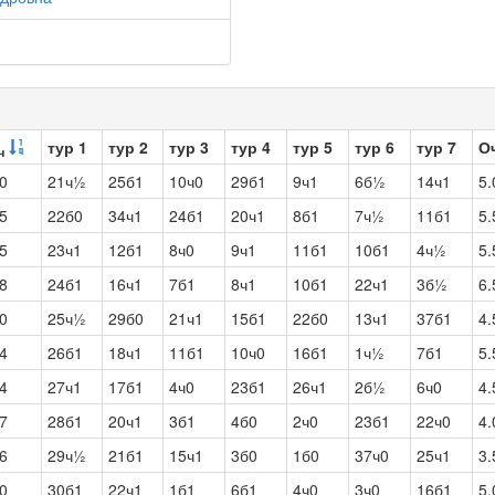
тур 1
тур 2
тур 3
тур 4
тур 5
тур 6
тур 7
О
ч
0
21ч½
25б1
10ч0
29б1
9ч1
6б½
14ч1
5.
5
22б0
34ч1
24б1
20ч1
8б1
7ч½
11б1
5.
5
23ч1
12б1
8ч0
9ч1
11б1
10б1
4ч½
5.
8
24б1
16ч1
7б1
8ч1
10б1
22ч1
3б½
6.
0
25ч½
29б0
21ч1
15б1
22б0
13ч1
37б1
4.
4
26б1
18ч1
11б1
10ч0
16б1
1ч½
7б1
5.
4
27ч1
17б1
4ч0
23б1
26ч1
2б½
6ч0
4.
7
28б1
20ч1
3б1
4б0
2ч0
23б1
22ч0
4.
6
29ч½
21б1
15ч1
3б0
1б0
37ч0
25ч1
3.
0
30б1
22ч1
1б1
6б1
4ч0
3ч0
16б1
5.