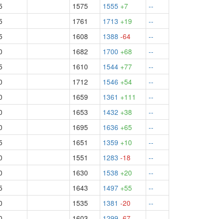
5
1575
1555
+7
--
5
1761
1713
+19
--
5
1608
1388
-64
--
0
1682
1700
+68
--
5
1610
1544
+77
--
0
1712
1546
+54
--
0
1659
1361
+111
--
0
1653
1432
+38
--
0
1695
1636
+65
--
5
1651
1359
+10
--
0
1551
1283
-18
--
0
1630
1538
+20
--
5
1643
1497
+55
--
0
1535
1381
-20
--
0
1603
1299
-67
--