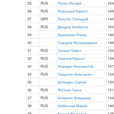
25
RUS
Ляхин Матвей
154
26
RUS
Румянцев Кирилл
169
27
UKR
Лопатко Геннадий
145
28
RUS
Дандиш Изабелла
163
29
Брызгунов Роман
146
30
Гафуров Мухамедимин
149
31
RUS
Гапеев Павел
125
32
RUS
Горелов Кирилл
139
33
RUS
Ромадин Иннокентий
157
34
RUS
Пащенко Анастасия
134
35
Вологдин Сергей
130
36
RUS
Ягутьян Гаянэ
151
37
RUS
Кочергин Владимир
144
38
RUS
Шабанова Мария
140
39
Кочнев Вячеслав
136