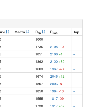
чки
Место
R
R
Нор
ср
нов
0
1000
5
1736
2105
-10
--
5
1851
2106
+1
--
5
1862
2120
+32
--
5
1603
1967
-43
--
5
1674
2046
+12
--
5
1807
2006
-8
--
0
1850
1964
-13
--
5
1555
1817
-29
--
0
1738
1917
+57
--