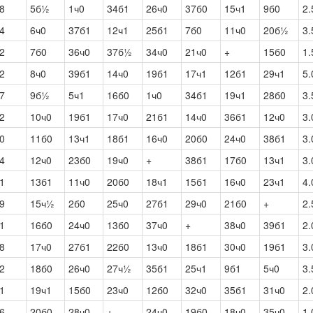
8
5б½
1ч0
34б1
26ч0
37б0
15ч1
9б0
2.
4
6ч0
37б1
12ч1
25б1
7б0
11ч0
20б½
3.
2
7б0
36ч0
37б½
34ч0
21ч0
+
15б0
1.
2
8ч0
39б1
14ч0
19б1
17ч1
12б1
29ч1
5.
7
9б½
5ч1
16б0
1ч0
34б1
19ч1
28б0
3.
2
10ч0
19б1
17ч0
21б1
14ч0
36б1
12ч0
3.
0
11б0
13ч1
18б1
16ч0
20б0
24ч0
38б1
3.
4
12ч0
23б0
19ч0
+
38б1
17б0
13ч1
3.
1
13б1
11ч0
20б0
18ч1
15б1
16ч0
23ч1
4.
9
15ч½
2б0
25ч0
27б1
29ч0
21б0
+
2.
1
16б0
24ч0
13б0
37ч0
+
38ч0
39б1
2.
8
17ч0
27б1
22б0
13ч0
18б1
30ч0
19б1
3.
2
18б0
26ч0
27ч½
35б1
25ч1
9б1
5ч0
3.
1
19ч1
15б0
23ч0
12б0
32ч0
35б1
31ч0
2.
6
20б0
28ч0
+
24ч0
19б0
18ч0
35ч0
1.