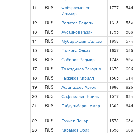
11
RUS
Файзрахманов
1777
54б
Ильмир
12
RUS
Валитов Радель
1615
55ч
13
RUS
Хусаинов Разин
1755
56б
14
RUS
Мубаракшин Салават
1658
57ч
15
RUS
Галиева Эльза
1657
58б
16
RUS
Сабиров Радмир
1748
59ч
17
RUS
Тазетдинов Закария
1670
60б
18
RUS
Рыжаков Кирилл
1565
61ч
19
RUS
Афанасьев Артём
1686
62б
20
RUS
Сафиюллин Наиль
1577
63ч
21
RUS
Габдульбаров Амир
1302
64б
22
RUS
Газыев Ленар
1573
65ч
23
RUS
Карамов Эрик
1658
66б