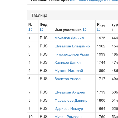
Таблица
№
Фед
R
тур
нач
Имя участника
1
1
RUS
Мочалов Даниил
1975
44б
2
RUS
Шуваткин Владимир
1962
45ч
3
RUS
Гимазетдинов Амир
1999
46б
4
RUS
Халиков Данил
1744
47ч
5
RUS
Мукаев Николай
1890
48б
6
RUS
Валитов Ансель
1717
49ч
7
RUS
Шуваткин Андрей
1719
50б
8
RUS
Фарзалеев Данияр
1800
51ч
9
RUS
Идрисов Ильнур
1664
52б
10
RUS
Мусин Рамазан
1760
53ч