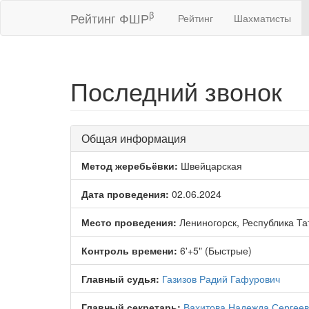
β
Рейтинг ФШР
Рейтинг
Шахматисты
Последний звонок
Общая информация
Метод жеребьёвки:
Швейцарская
Дата проведения:
02.06.2024
Место проведения:
Лениногорск, Республика Та
Контроль времени:
6'+5" (Быстрые)
Главный судья:
Газизов Радий Гафурович
Главный секретарь:
Вахитова Надежда Сергее