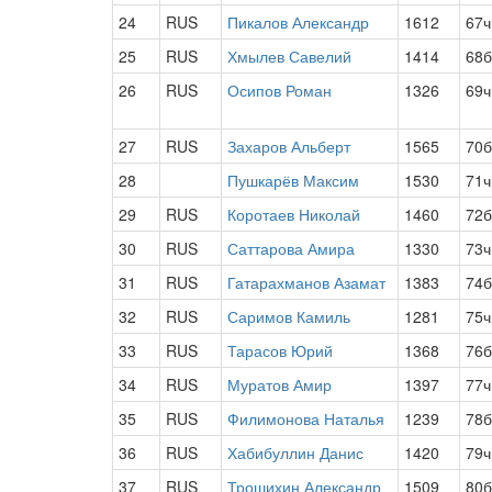
24
RUS
Пикалов Александр
1612
67ч
25
RUS
Хмылев Савелий
1414
68б
26
RUS
Осипов Роман
1326
69ч
27
RUS
Захаров Альберт
1565
70б
28
Пушкарёв Максим
1530
71ч
29
RUS
Коротаев Николай
1460
72б
30
RUS
Саттарова Амира
1330
73ч
31
RUS
Гатарахманов Азамат
1383
74б
32
RUS
Саримов Камиль
1281
75ч
33
RUS
Тарасов Юрий
1368
76б
34
RUS
Муратов Амир
1397
77ч
35
RUS
Филимонова Наталья
1239
78б
36
RUS
Хабибуллин Данис
1420
79ч
37
RUS
Трошихин Александр
1509
80б