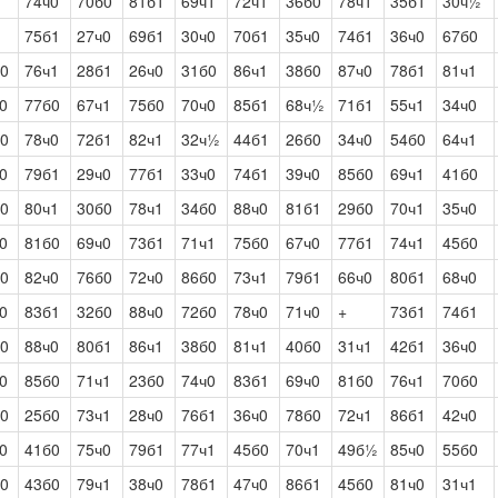
74ч0
70б0
81б1
69ч1
72ч1
36б0
78ч1
35б1
30ч½
75б1
27ч0
69б1
30ч0
70б1
35ч0
74б1
36ч0
67б0
0
76ч1
28б1
26ч0
31б0
86ч1
38б0
87ч0
78б1
81ч1
0
77б0
67ч1
75б0
70ч0
85б1
68ч½
71б1
55ч1
34ч0
0
78ч0
72б1
82ч1
32ч½
44б1
26б0
34ч0
54б0
64ч1
0
79б1
29ч0
77б1
33ч0
74б1
39ч0
85б0
69ч1
41б0
0
80ч1
30б0
78ч1
34б0
88ч0
81б1
29б0
70ч1
35ч0
0
81б0
69ч0
73б1
71ч1
75б0
67ч0
77б1
74ч1
45б0
0
82ч0
76б0
72ч0
86б0
73ч1
79б1
66ч0
80б1
68ч0
0
83б1
32б0
88ч0
72б0
78ч0
71ч0
+
73б1
74б1
0
88ч0
80б1
86ч1
38б0
81ч1
40б0
31ч1
42б1
36ч0
0
85б0
71ч1
23б0
74ч0
83б1
69ч0
81б0
76ч1
70б0
0
25б0
73ч1
28ч0
76б1
36ч0
78б0
72ч1
86б1
42ч0
0
41б0
75ч0
79б1
77ч1
45б0
70ч1
49б½
85ч0
55б0
0
43б0
79ч1
38ч0
78б1
47ч0
86б1
45б0
81ч0
31ч1