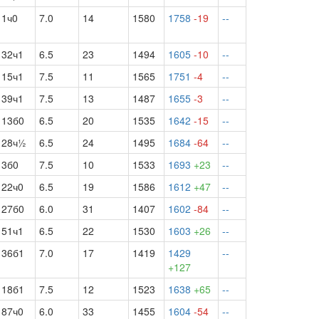
1ч0
7.0
14
1580
1758
-19
--
32ч1
6.5
23
1494
1605
-10
--
15ч1
7.5
11
1565
1751
-4
--
39ч1
7.5
13
1487
1655
-3
--
13б0
6.5
20
1535
1642
-15
--
28ч½
6.5
24
1495
1684
-64
--
3б0
7.5
10
1533
1693
+23
--
22ч0
6.5
19
1586
1612
+47
--
27б0
6.0
31
1407
1602
-84
--
51ч1
6.5
22
1530
1603
+26
--
36б1
7.0
17
1419
1429
--
+127
18б1
7.5
12
1523
1638
+65
--
87ч0
6.0
33
1455
1604
-54
--