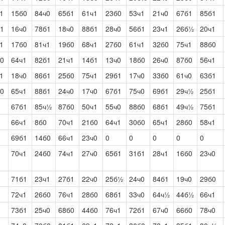
1
15б0
84ч0
65б1
61ч1
23б0
53ч1
21ч0
67б1
85б1
1
16ч0
78б1
18ч0
88б1
28ч0
56б1
23ч1
26б½
20ч1
1
17б0
81ч1
19б0
68ч1
27б0
61ч1
32б0
75ч1
88б0
0
64ч1
82б1
21ч1
14б1
13ч0
18б0
26ч0
87б0
56ч1
1
18ч0
86б1
25б0
75ч1
29б1
17ч0
33б0
61ч0
63б1
0
65ч1
88б1
24ч0
17ч0
67б1
75ч0
69б1
29ч½
25б1
67б1
85ч½
87б0
50ч1
55ч0
88б0
68б1
49ч½
75б1
66ч1
8б0
70ч1
21б0
64ч1
30б0
65ч1
28б0
58ч1
69б1
14б0
66ч1
23ч0
0
0
0
0
0
70ч1
24б0
74ч1
27ч0
65б1
31б1
28ч1
16б0
23ч0
71б1
23ч1
27б1
22ч0
25б½
24ч0
84б1
19ч0
29б0
72ч1
26б0
76ч1
28б0
68б1
33ч0
64ч½
44б½
66ч1
73б1
25ч0
68б0
44б0
76ч1
72б1
67ч0
66б0
78ч0