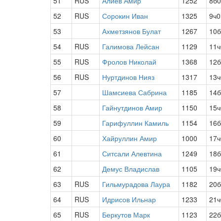
51
RUS
Алиев Амир
1252
8б0
52
RUS
Сорокин Иван
1325
9ч0
53
Ахметзянов Булат
1267
10б
54
RUS
Галимова Лейсан
1129
11ч
55
RUS
Фролов Николай
1368
12б
56
RUS
Нуртдинов Нияз
1317
13ч
57
Шамсиева Сабрина
1185
14б
58
Гайнутдинов Амир
1150
15ч
59
Гарифуллин Камиль
1154
16б
60
Хайруллин Амир
1000
17ч
61
Ситсали Алевтина
1249
18б
62
Демус Владислав
1105
19ч
63
RUS
Гильмурадова Лаура
1182
20б
64
RUS
Идрисов Ильнар
1233
21ч
65
RUS
Беркутов Марк
1123
22б