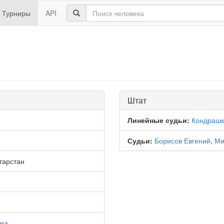
Турниры
API
Штат
Линейные судьи:
Кондрашк
Судьи:
Борисов Евгений
,
Ми
тарстан
вна