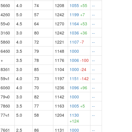
56б0
4.0
74
1208
1055
+55
--
42б0
5.0
57
1242
1199
+7
--
55ч0
4.5
64
1270
1164
+53
--
31б0
3.0
80
1242
1036
+36
--
58б0
4.0
72
1221
1107
-7
--
64б0
3.5
79
1148
1000
--
+
3.5
78
1176
1006
-100
--
83б1
3.0
85
1104
1000
-24
--
59ч1
4.0
73
1197
1151
-142
--
60б0
4.0
70
1236
1096
+96
--
79ч0
3.0
82
1142
1000
--
78б0
3.5
77
1163
1005
+5
--
77ч1
5.0
58
1204
1130
--
+124
76б1
2.5
86
1131
1000
--