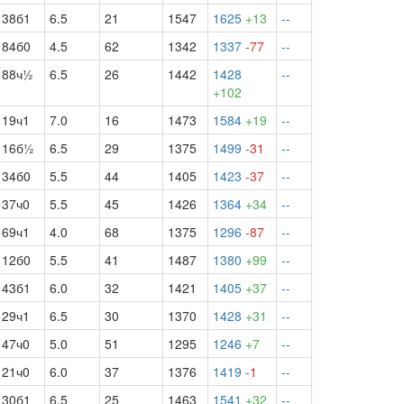
38б1
6.5
21
1547
1625
+13
--
84б0
4.5
62
1342
1337
-77
--
88ч½
6.5
26
1442
1428
--
+102
19ч1
7.0
16
1473
1584
+19
--
16б½
6.5
29
1375
1499
-31
--
34б0
5.5
44
1405
1423
-37
--
37ч0
5.5
45
1426
1364
+34
--
69ч1
4.0
68
1375
1296
-87
--
12б0
5.5
41
1487
1380
+99
--
43б1
6.0
32
1421
1405
+37
--
29ч1
6.5
30
1370
1428
+31
--
47ч0
5.0
51
1295
1246
+7
--
21ч0
6.0
37
1376
1419
-1
--
30б1
6.5
25
1463
1541
+32
--