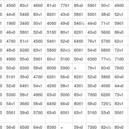
0
45б0
83ч1
46б0
81ч0
77б1
85ч0
59б1
50ч1
49б0
0
44ч0
54б0
80ч1
82б1
43ч0
58б1
50б1
38ч0
52ч1
1
19б0
34б0
50ч1
40б0
49ч0
54б½
44ч0
71ч1
59б1
0
46ч0
58б1
52ч0
51б0
80ч1
62б1
43ч0
56б0
86ч0
0
47б0
51ч1
45б0
54б1
52ч0
64б0
76ч1
57б0
62ч1
0
48ч0
62б0
83ч1
58б0
82ч½
60б1
54ч0
68б0
72ч1
0
49б0
55ч0
59б1
60ч1
51б0
50ч0
63б0
77ч½
71б0
0
50ч0
63б0
58ч0
80б0
59б0
+
79ч1
60ч0
76б0
0
51б1
35ч0
47б0
62б1
56ч0
82б1
52ч0
58б0
60ч0
0
52ч0
64б1
54ч1
42б0
58ч1
43б1
30ч0
40б0
44ч0
0
53б0
59ч1
49б0
63ч0
50б0
83ч1
70б0
62б0
73ч1
0
54ч1
36б0
56ч0
64б0
66ч0
80б1
58ч0
72б½
83ч1
0
55б1
39ч0
57б0
65ч0
60б1
63ч1
51б0
53ч0
50б1
0
56ч0
65б0
64ч0
83б0
+
59ч0
73б0
82ч½
80ч0