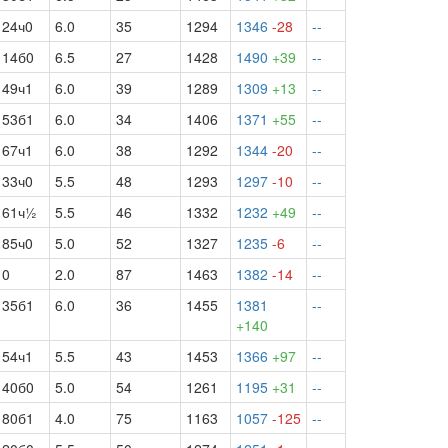
24ч0
6.0
35
1294
1346
-28
--
14б0
6.5
27
1428
1490
+39
--
49ч1
6.0
39
1289
1309
+13
--
53б1
6.0
34
1406
1371
+55
--
67ч1
6.0
38
1292
1344
-20
--
33ч0
5.5
48
1293
1297
-10
--
61ч½
5.5
46
1332
1232
+49
--
85ч0
5.0
52
1327
1235
-6
--
0
2.0
87
1463
1382
-14
--
35б1
6.0
36
1455
1381
--
+140
54ч1
5.5
43
1453
1366
+97
--
40б0
5.0
54
1261
1195
+31
--
80б1
4.0
75
1163
1057
-125
--