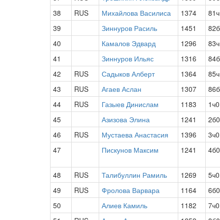
38
RUS
Михайлова Василиса
1374
81ч
39
Зиннуров Расиль
1451
82б
40
Камалов Эдвард
1296
83ч
41
Зиннуров Ильяс
1316
84б
42
RUS
Садыков Алберт
1364
85ч
43
RUS
Агаев Аслан
1307
86б
44
RUS
Газыев Динислам
1183
1ч0
45
Азизова Элина
1241
2б0
46
RUS
Мустаева Анастасия
1396
3ч0
47
Пискунов Максим
1241
4б0
48
RUS
Талибуллин Рамиль
1269
5ч0
49
RUS
Фролова Варвара
1164
6б0
50
Алиев Камиль
1182
7ч0