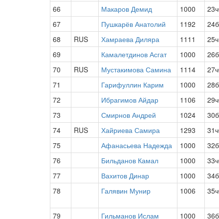
66
Макаров Демид
1000
23ч
67
Пушкарёв Анатолий
1192
24б
68
RUS
Хамраева Диляра
1111
25ч
69
Камалетдинов Асгат
1000
26б
70
RUS
Мустакимова Самина
1114
27ч
71
Гарифуллин Карим
1000
28б
72
Ибрагимов Айдар
1106
29ч
73
Смирнов Андрей
1024
30б
74
RUS
Хайриева Самира
1293
31ч
75
Афанасьева Надежда
1000
32б
76
Бильданов Камал
1000
33ч
77
Вахитов Динар
1000
34б
78
Галявин Мунир
1006
35ч
79
Гильманов Ислам
1000
36б