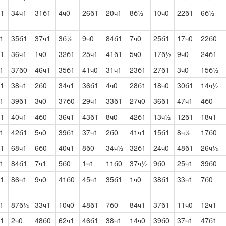
1
34ч1
31б1
4ч0
26б1
20ч1
8б½
10ч0
22б1
6б½
1
35б1
37ч1
3б½
9ч0
84б1
7ч0
25б1
17ч0
22б0
1
36ч1
1ч0
32б1
25ч1
41б1
5ч0
17б½
9ч0
24б1
1
37б0
46ч1
35б1
41ч0
31ч1
23б1
27б1
3ч0
15б½
1
38ч1
2б0
34ч1
36б1
4ч0
28б1
18ч0
30б1
14ч½
1
39б1
3ч0
37б0
29ч1
33б1
27ч0
36б1
47ч1
4б0
1
40ч1
4б0
36ч1
43б1
8ч0
42б1
13ч½
12б1
18ч1
1
42б1
5ч0
39б1
37ч1
2б0
41ч1
15б1
8ч½
17б0
1
68ч1
6б0
40ч1
8б0
34ч½
32б1
24ч0
48б1
26ч½
1
84б1
7ч1
5б0
1ч1
11б0
37ч½
9б0
25ч1
39б0
1
86ч1
9ч0
41б0
45ч1
35б1
1ч0
38б1
33ч1
7б0
1
87б½
33ч1
10ч0
48б1
7б0
84ч1
37б1
11ч0
12ч1
1
2ч0
48б0
62ч1
46б1
38ч1
14ч0
39б0
37ч1
47б1