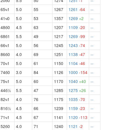
20б0
5.5
50
1274
1251
-1
--
65ч1
5.0
55
1267
1261
-64
--
41ч0
5.0
53
1357
1269
+2
--
48б0
4.5
63
1207
1109
-20
--
68б1
5.5
49
1217
1269
-99
--
66ч1
5.0
56
1245
1243
-74
--
86б0
4.0
69
1251
1138
-47
--
70ч1
5.0
61
1150
1104
-46
--
74б0
3.0
84
1126
1000
-154
--
75ч1
5.0
60
1170
1040
+40
--
44б½
5.5
47
1285
1275
+26
--
82ч1
4.0
76
1175
1035
-70
--
81б½
4.5
66
1239
1159
-23
--
71ч1
4.5
67
1141
1120
-113
--
52б0
4.0
71
1240
1121
-2
--