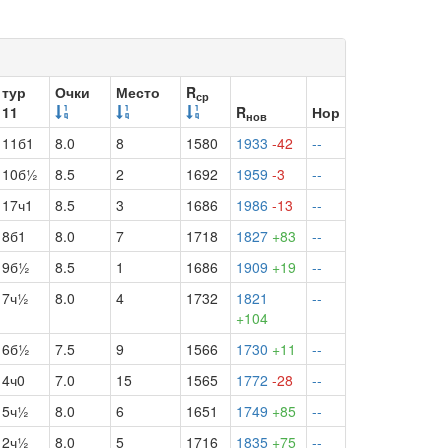
тур
Очки
Место
R
ср
11
R
Нор
нов
11б1
8.0
8
1580
1933
-42
--
10б½
8.5
2
1692
1959
-3
--
17ч1
8.5
3
1686
1986
-13
--
8б1
8.0
7
1718
1827
+83
--
9б½
8.5
1
1686
1909
+19
--
7ч½
8.0
4
1732
1821
--
+104
6б½
7.5
9
1566
1730
+11
--
4ч0
7.0
15
1565
1772
-28
--
5ч½
8.0
6
1651
1749
+85
--
2ч½
8.0
5
1716
1835
+75
--