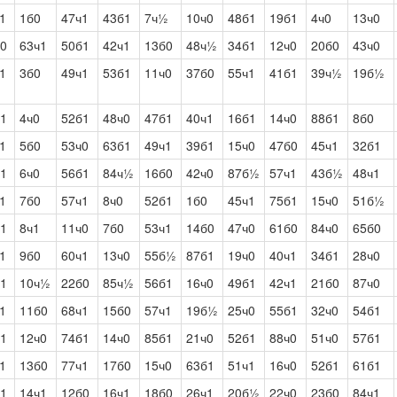
1
1б0
47ч1
43б1
7ч½
10ч0
48б1
19б1
4ч0
13ч0
0
63ч1
50б1
42ч1
13б0
48ч½
34б1
12ч0
20б0
43ч0
1
3б0
49ч1
53б1
11ч0
37б0
55ч1
41б1
39ч½
19б½
1
4ч0
52б1
48ч0
47б1
40ч1
16б1
14ч0
88б1
8б0
1
5б0
53ч0
63б1
49ч1
39б1
15ч0
47б0
45ч1
32б1
1
6ч0
56б1
84ч½
16б0
42ч0
87б½
57ч1
43б½
48ч1
1
7б0
57ч1
8ч0
52б1
1б0
45ч1
75б1
15ч0
51б½
1
8ч1
11ч0
7б0
53ч1
14б0
47ч0
61б0
84ч0
65б0
1
9б0
60ч1
13ч0
55б½
87б1
19ч0
40ч1
34б1
28ч0
1
10ч½
22б0
85ч½
56б1
16ч0
49б1
42ч1
21б0
87ч0
1
11б0
68ч1
15б0
57ч1
19б½
25ч0
55б1
32ч0
54б1
1
12ч0
74б1
14ч0
85б1
21ч0
52б1
88ч0
51ч0
57б1
1
13б0
77ч1
17б0
15ч0
63б1
51ч1
16ч0
52б1
61б1
1
14ч1
12б0
16ч1
18б0
26ч1
20б½
22ч0
23б0
84ч1