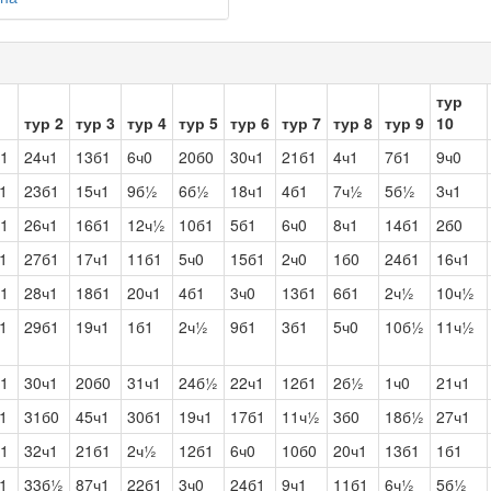
тур
тур 2
тур 3
тур 4
тур 5
тур 6
тур 7
тур 8
тур 9
10
1
24ч1
13б1
6ч0
20б0
30ч1
21б1
4ч1
7б1
9ч0
1
23б1
15ч1
9б½
6б½
18ч1
4б1
7ч½
5б½
3ч1
1
26ч1
16б1
12ч½
10б1
5б1
6ч0
8ч1
14б1
2б0
1
27б1
17ч1
11б1
5ч0
15б1
2ч0
1б0
24б1
16ч1
1
28ч1
18б1
20ч1
4б1
3ч0
13б1
6б1
2ч½
10ч½
1
29б1
19ч1
1б1
2ч½
9б1
3б1
5ч0
10б½
11ч½
1
30ч1
20б0
31ч1
24б½
22ч1
12б1
2б½
1ч0
21ч1
1
31б0
45ч1
30б1
19ч1
17б1
11ч½
3б0
18б½
27ч1
1
32ч1
21б1
2ч½
12б1
6ч0
10б0
20ч1
13б1
1б1
1
33б½
87ч1
22б1
3ч0
24б1
9ч1
11б1
6ч½
5б½