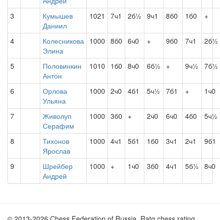
Андрей
3
Кумышев
1021
7ч1
2б½
9ч1
8б0
1б0
+
Даниил
4
Колесникова
1000
8б0
6ч0
+
9б0
7ч1
2б½
Элина
5
Половинкин
1010
1б0
8ч0
6б½
+
9ч½
7б½
Антон
6
Орлова
1000
2ч0
4б1
5ч½
7б1
+
1ч0
Ульяна
7
Живолуп
1000
3б0
+
2ч0
6ч0
4б0
5ч½
Серафим
8
Тихонов
1000
4ч1
5б1
1б0
3ч1
2ч1
9б1
Ярослав
9
Шрейбер
1000
+
1ч0
3б0
4ч1
5б½
8ч0
Андрей
© 2013-2026 Chess Federation of Russia. Ratg chess rating