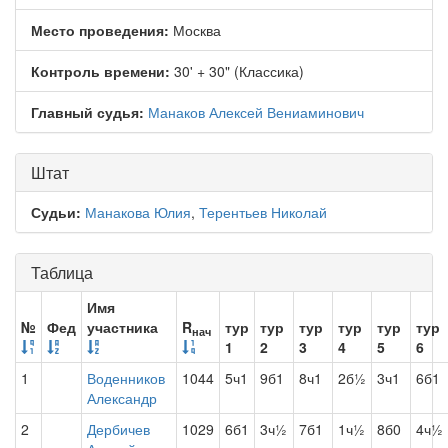
Место проведения:
Москва
Контроль времени:
30' + 30" (Классика)
Главный судья:
Манаков Алексей Вениаминович
Штат
Судьи:
Манакова Юлия
,
Терентьев Николай
Таблица
Имя
№
Фед
участника
R
тур
тур
тур
тур
тур
тур
нач
1
2
3
4
5
6
1
Воденников
1044
5ч1
9б1
8ч1
2б½
3ч1
6б1
Александр
2
Дербичев
1029
6б1
3ч½
7б1
1ч½
8б0
4ч½