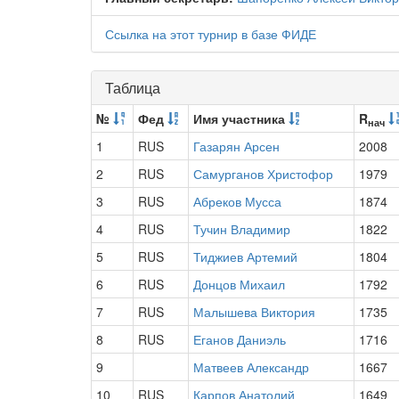
Ссылка на этот турнир в базе ФИДЕ
Таблица
№
Фед
Имя участника
R
нач
1
RUS
Газарян Арсен
2008
2
RUS
Самурганов Христофор
1979
3
RUS
Абреков Мусса
1874
4
RUS
Тучин Владимир
1822
5
RUS
Тиджиев Артемий
1804
6
RUS
Донцов Михаил
1792
7
RUS
Малышева Виктория
1735
8
RUS
Еганов Даниэль
1716
9
Матвеев Александр
1667
10
RUS
Карпов Анатолий
1649