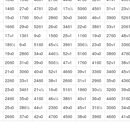
14б0
27ч0
47б1
22ч0
17ч½
50б0
45б1
31ч1
23ч
15ч0
17б0
50ч1
28б0
30ч0
34б0
46ч1
39б0
52б
16б0
29ч0
52б1
26ч0
34б1
22ч0
38б1
33ч1
20б
17ч1
13б1
9ч0
15б0
25ч1
11б0
19ч0
27б0
48ч
18б½
6ч0
51б0
45ч½
39б1
30б½
23ч0
50ч1
33б
19ч0
28б0
34ч0
44б½
52ч1
51б0
40ч0
38б0
47б
20б0
31ч0
39ч0
50б½
47ч1
17б0
41б0
52ч1
38ч
21ч0
30б0
40ч0
52ч1
46б0
39ч1
33б0
34б0
45ч
22б0
33ч1
24б0
38ч1
26б0
31ч1
29б0
35ч0
43б
23ч0
34б1
21ч½
16ч0
51б1
19б0
30ч½
32б0
39ч
24б0
35ч0
41б0
46ч½
38б1
40ч1
36ч0
44б0
31б
25ч0
38б½
44ч1
23б0
49ч0
45ч1
31б½
30б0
34ч
26б0
37ч0
42ч0
47б0
45б0
38ч0
39б0
46б0
41ч