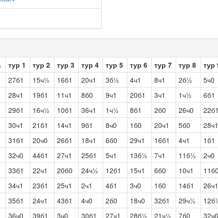
тур 1
тур 2
тур 3
тур 4
тур 5
тур 6
тур 7
тур 8
тур 
27б1
15ч½
16б1
20ч1
3б½
4ч1
8ч1
2б½
5ч0
28ч1
19б1
11ч1
8б0
9ч1
20б1
3ч1
1ч½
6б1
29б1
16ч½
10б1
36ч1
1ч½
8б1
2б0
26ч0
22б
30ч1
21б1
14ч1
9б1
8ч0
1б0
20ч1
5б0
28ч
31б1
20ч0
26б1
18ч1
6б0
29ч1
16б1
4ч1
1б1
32ч0
44б1
27ч1
25б1
5ч1
13б½
7ч1
11б½
2ч0
33б1
22ч1
20б0
24ч½
12б1
15ч1
6б0
10ч1
11б
34ч1
23б1
25ч1
2ч1
4б1
3ч0
1б0
14б1
26ч
35б1
24ч1
43б1
4ч0
2б0
18ч0
32б1
29ч½
12б
36ч0
39б1
3ч0
30б1
27ч1
28б½
21ч½
7б0
32ч