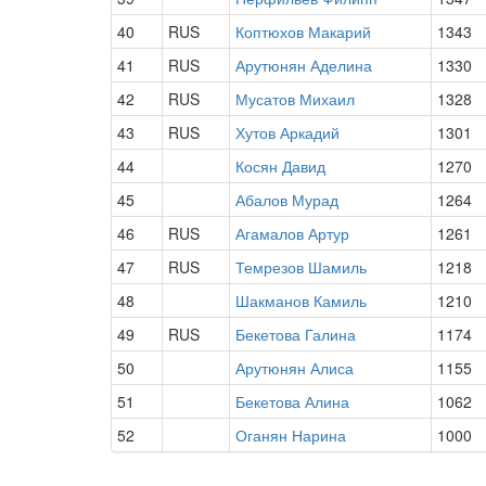
40
RUS
Коптюхов Макарий
1343
41
RUS
Арутюнян Аделина
1330
42
RUS
Мусатов Михаил
1328
43
RUS
Хутов Аркадий
1301
44
Косян Давид
1270
45
Абалов Мурад
1264
46
RUS
Агамалов Артур
1261
47
RUS
Темрезов Шамиль
1218
48
Шакманов Камиль
1210
49
RUS
Бекетова Галина
1174
50
Арутюнян Алиса
1155
51
Бекетова Алина
1062
52
Оганян Нарина
1000