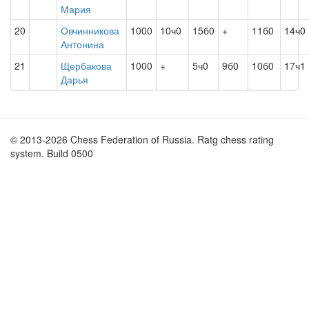
Мария
20
Овчинникова
1000
10ч0
15б0
+
11б0
14ч0
Антонина
21
Щербакова
1000
+
5ч0
9б0
10б0
17ч1
Дарья
© 2013-2026 Chess Federation of Russia. Ratg chess rating
system. Build 0500