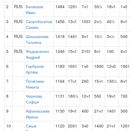
2
RUS
Балашов
1484
12б1
7ч1
3б½
18ч1
1ч0
Иван
3
RUS
Скоробогатов
1456
13ч1
10б1
2ч½
4б½
9ч1
Семён
4
RUS
Шишханова
1418
14б1
9ч1
1б½
3ч½
5б0
Татьяна
5
RUS
Федорченко
1246
15ч1
21б1
8ч1
1б0
4ч1
Андрей
6
Горбунов
1183
16б1
1ч0
18б0
12ч0
19б1
Артём
7
Почёпкин
1164
17ч1
2б0
15ч1
13б½
8ч1
Никита
8
Чернова
1131
18б½
12ч1
5б0
19ч1
7б0
Софья
9
Афанасьева
1130
19ч1
4б0
21ч1
14б1
3б0
Ирина
10
Смык
1120
20б1
3ч0
14б0
21ч1
12б1