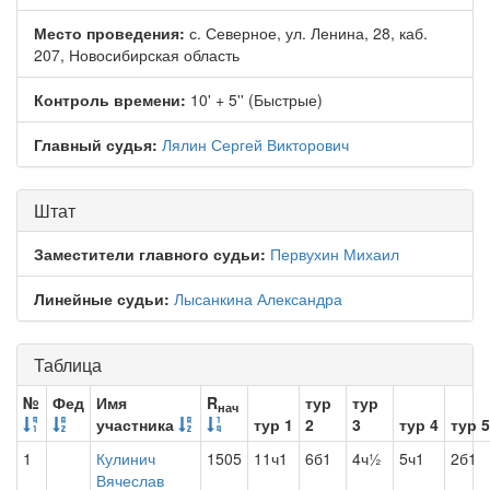
Место проведения:
с. Северное, ул. Ленина, 28, каб.
207, Новосибирская область
Контроль времени:
10' + 5'' (Быстрые)
Главный судья:
Лялин Сергей Викторович
Штат
Заместители главного судьи:
Первухин Михаил
Линейные судьи:
Лысанкина Александра
Таблица
№
Фед
Имя
R
тур
тур
нач
участника
тур 1
2
3
тур 4
тур 5
1
Кулинич
1505
11ч1
6б1
4ч½
5ч1
2б1
Вячеслав