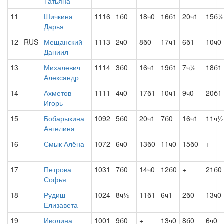
Татьяна
11
Шичкина
1116
1б0
18ч0
16б1
20ч1
15б½
Дарья
12
RUS
Мещанский
1113
2ч0
8б0
17ч1
6б1
10ч0
Даниил
13
Михалевич
1114
3б0
16ч1
19б1
7ч½
18б1
Александр
14
Ахметов
1111
4ч0
17б1
10ч1
9ч0
20б1
Игорь
15
Бобарыкина
1092
5б0
20ч1
7б0
16ч1
11ч½
Ангелина
16
Смык Алёна
1072
6ч0
13б0
11ч0
15б0
+
17
Петрова
1031
7б0
14ч0
12б0
+
21б0
Софья
18
Рудиш
1024
8ч½
11б1
6ч1
2б0
13ч0
Елизавета
19
Иволина
1001
9б0
+
13ч0
8б0
6ч0