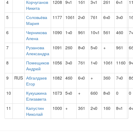
4
Корчуганов
1208
9ч1
1б1
3ч1
2б1
6ч1
1
Никита
5
Соловьёва
1177
10б1
2ч0
7б1
6ч0
3ч0
1
Мария
6
Черникова
1090
1ч0
9б1
10ч1
5б1
4б0
7
Алена
7
Рузанова
1091
2б0
8ч0
5ч0
+
9б1
6
Александра
8
Помещиков
1056
3ч0
7б1
1ч0
10б1
11б0
9
Андрей
9
RUS
Абгалдаев
1082
4б0
6ч0
+
3б0
7ч0
8
Егор
10
Кукушкина
1073
5ч0
+
6б0
8ч0
0
0
Елизавета
11
Капустин
1000
+
3б1
2ч0
1б0
8ч1
4
Николай