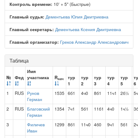
Контроль времени:
10' + 5" (Быстрые)
Главный судья:
Дементьева Юлия Дмитриевна
Главный секретарь:
Дементьева Ксения Дмитриевна
Главный организатор:
Греков Александр Александрович
Таблица
Имя
№
Фед
участника
R
тур
тур
тур
тур
тур
т
нач
1
2
3
4
5
6
1
RUS
Рунов
1535
6б1
4ч0
8б1
11ч1
2б½
5
Герман
2
RUS
Благовский
1354
7ч1
5б1
11б1
4ч0
1ч½
3
Герман
3
Филичев
1299
8б1
11ч0
4б0
9ч1
5б1
2
Иван