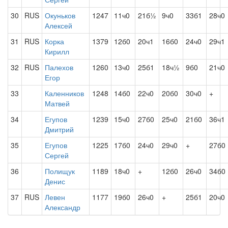
30
RUS
Окуньков
1247
11ч0
21б½
9ч0
33б1
28ч0
Алексей
31
RUS
Корка
1379
12б0
20ч1
16б0
24ч0
29ч1
Кирилл
32
RUS
Палехов
1260
13ч0
25б1
18ч½
9б0
21ч0
Егор
33
Каленников
1248
14б0
22ч0
20б0
30ч0
+
Матвей
34
Егупов
1239
15ч0
27б0
25ч0
21б0
36ч1
Дмитрий
35
Егупов
1225
17б0
24ч0
29ч0
+
27б0
Сергей
36
Полищук
1189
18ч0
+
12б0
26ч0
34б0
Денис
37
RUS
Левен
1177
19б0
26ч0
+
25б1
20ч0
Александр