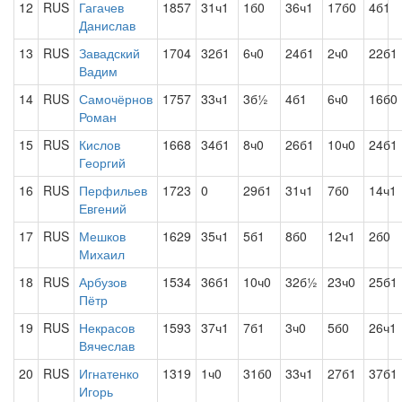
12
RUS
Гагачев
1857
31ч1
1б0
36ч1
17б0
4б1
Данислав
13
RUS
Завадский
1704
32б1
6ч0
24б1
2ч0
22б1
Вадим
14
RUS
Самочёрнов
1757
33ч1
3б½
4б1
6ч0
16б0
Роман
15
RUS
Кислов
1668
34б1
8ч0
26б1
10ч0
24б1
Георгий
16
RUS
Перфильев
1723
0
29б1
31ч1
7б0
14ч1
Евгений
17
RUS
Мешков
1629
35ч1
5б1
8б0
12ч1
2б0
Михаил
18
RUS
Арбузов
1534
36б1
10ч0
32б½
23ч0
25б1
Пётр
19
RUS
Некрасов
1593
37ч1
7б1
3ч0
5б0
26ч1
Вячеслав
20
RUS
Игнатенко
1319
1ч0
31б0
33ч1
27б1
37б1
Игорь