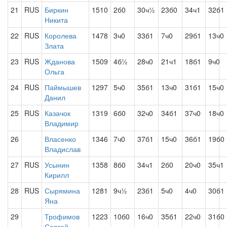
21
RUS
Биркин
1510
2б0
30ч½
23б0
34ч1
32б1
Никита
22
RUS
Королева
1478
3ч0
33б1
7ч0
29б1
13ч0
Злата
23
RUS
Жданова
1509
4б½
28ч0
21ч1
18б1
9ч0
Ольга
24
RUS
Паймышев
1297
5ч0
35б1
13ч0
31б1
15ч0
Данил
25
RUS
Казачок
1319
6б0
32ч0
34б1
37ч0
18ч0
Владимир
26
Власенко
1346
7ч0
37б1
15ч0
36б1
19б0
Владислав
27
RUS
Усынин
1358
8б0
34ч1
2б0
20ч0
35ч1
Кирилл
28
RUS
Сырямина
1281
9ч½
23б1
5ч0
4ч0
30б1
Яна
29
Трофимов
1223
10б0
16ч0
35б1
22ч0
31б0
Сергей