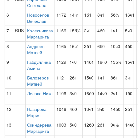
Светлана
6
Новосёлов
1172
14ч1
1б1
8ч1
5б½
16ч1
Вячеслав
7
RUS
Колесникова
1166
15б½
2ч1
4б0
1ч1
5ч0
Маргарита
8
Андреев
1165
16ч1
3б1
6б0
10ч0
4б0
Матвей
9
Габдуллина
1129
1ч0
14б1
16ч0
13б½
15ч1
Амина
10
Белозеров
1121
2б1
15ч0
1ч1
8б1
3ч1
Матвей
11
Лесова Ника
1106
3ч0
16б0
14ч0
2ч1
1б0
12
Назарова
1046
4б0
13ч1
3ч0
14б0
2б1
Мария
13
Скиндерева
1003
5ч0
12б0
2б1
9ч½
14ч0
Маргарита