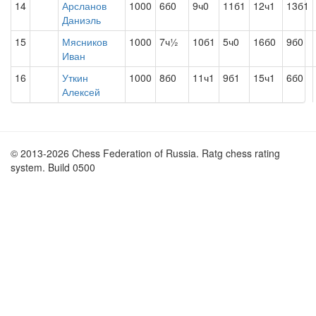
14
Арсланов
1000
6б0
9ч0
11б1
12ч1
13б1
Даниэль
15
Мясников
1000
7ч½
10б1
5ч0
16б0
9б0
Иван
16
Уткин
1000
8б0
11ч1
9б1
15ч1
6б0
Алексей
© 2013-2026 Chess Federation of Russia. Ratg chess rating
system. Build 0500