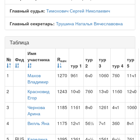
Главный судья:
Тимохович Сергей Николаевич
Главный секретарь:
Трушина Наталья Вячеславовна
Таблица
Имя
№
Фед
участника
R
тур
тур
тур
нач
тур 1
2
3
тур 4
5
1
Махов
1270
9б1
6ч0
10б0
7б0
11ч1
Владимир
2
Красновид
1243
10ч0
7б0
13ч0
11б0
12ч0
Егор
3
Чернова
1185
11б1
8ч0
12б1
4ч1
10б0
Арина
4
Вилль Яна
1175
12ч1
5б½
7ч1
3б0
8ч1
5
RUS
Карелина
1095
13б1
4ч½
15б1
6ч½
7б1