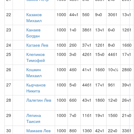
22
Казаков
1000
44ч1
5б0
9ч0
30б1
13ч1
Михаил
23
Канаев
1000
1ч0
38б1
13ч1
6ч0
12б1
Богдан
24
Катаев Лев
1000
2б0
37ч1
12б1
8ч0
16б0
25
Клепиков
1000
3ч0
42б1
15ч0
44б1
17ч1
Тимофей
26
Кошкин
1000
4б0
41ч1
16б0
10ч½
28б0
Михаил
27
Кырчанов
1000
5ч0
44б1
17ч1
9б1
39ч1
Никита
28
Лалетин Лев
1000
6б0
43ч1
18б0
12ч0
26ч1
29
Ляпина
1000
7ч0
11б1
19ч1
15б0
21ч0
Таисия
30
Мамаев Лев
1000
8б0
13б0
42ч1
22ч0
33б1