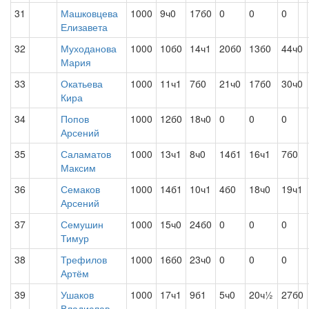
31
Машковцева
1000
9ч0
17б0
0
0
0
Елизавета
32
Муходанова
1000
10б0
14ч1
20б0
13б0
44ч0
Мария
33
Окатьева
1000
11ч1
7б0
21ч0
17б0
30ч0
Кира
34
Попов
1000
12б0
18ч0
0
0
0
Арсений
35
Саламатов
1000
13ч1
8ч0
14б1
16ч1
7б0
Максим
36
Семаков
1000
14б1
10ч1
4б0
18ч0
19ч1
Арсений
37
Семушин
1000
15ч0
24б0
0
0
0
Тимур
38
Трефилов
1000
16б0
23ч0
0
0
0
Артём
39
Ушаков
1000
17ч1
9б1
5ч0
20ч½
27б0
Владислав