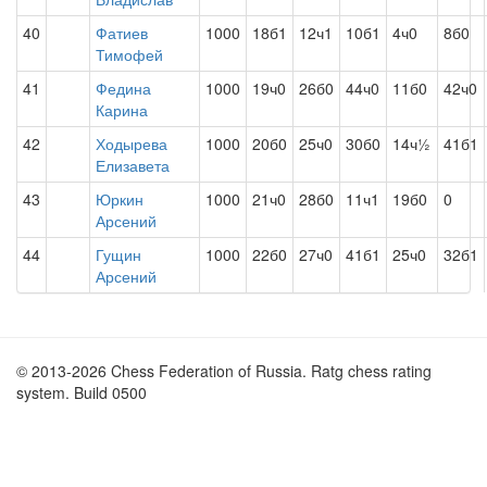
40
Фатиев
1000
18б1
12ч1
10б1
4ч0
8б0
Тимофей
41
Федина
1000
19ч0
26б0
44ч0
11б0
42ч0
Карина
42
Ходырева
1000
20б0
25ч0
30б0
14ч½
41б1
Елизавета
43
Юркин
1000
21ч0
28б0
11ч1
19б0
0
Арсений
44
Гущин
1000
22б0
27ч0
41б1
25ч0
32б1
Арсений
© 2013-2026 Chess Federation of Russia. Ratg chess rating
system. Build 0500