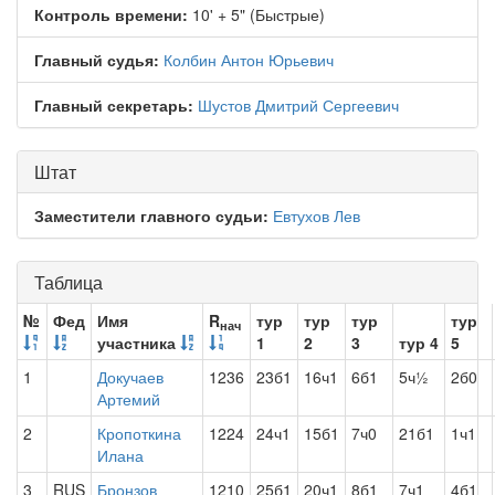
Контроль времени:
10' + 5" (Быстрые)
Главный судья:
Колбин Антон Юрьевич
Главный секретарь:
Шустов Дмитрий Сергеевич
Штат
Заместители главного судьи:
Евтухов Лев
Таблица
№
Фед
Имя
R
тур
тур
тур
тур
нач
участника
1
2
3
тур 4
5
1
Докучаев
1236
23б1
16ч1
6б1
5ч½
2б0
Артемий
2
Кропоткина
1224
24ч1
15б1
7ч0
21б1
1ч1
Илана
3
RUS
Бронзов
1210
25б1
20ч1
8б1
7ч1
4б1