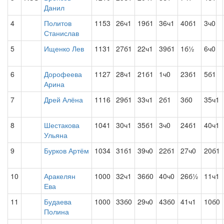
Данил
4
Политов
1153
26ч1
19б1
36ч1
40б1
3ч0
Станислав
5
Ищенко Лев
1131
27б1
22ч1
39б1
1б½
6ч0
6
Дорофеева
1127
28ч1
21б1
1ч0
23б1
5б1
Арина
7
Дрей Алёна
1116
29б1
33ч1
2б1
3б0
35ч1
8
Шестакова
1041
30ч1
35б1
3ч0
24б1
40ч1
Ульяна
9
Бурков Артём
1034
31б1
39ч0
22б1
27ч0
20б1
10
Аракелян
1000
32ч1
36б0
40ч0
26б½
11ч1
Ева
11
Будаева
1000
33б0
29ч0
43б0
41ч1
10б0
Полина