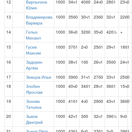
12
Варлыгина
1000
34ч1
40б0
24ч0
28б1
23ч0
Юлия
13
Владимирова
1000
35б0
30ч1
23б0
32ч1
22б0
Варвара
14
Голых
1000
36ч0
32б0
35ч0
42б½
+
Михаил
15
Гусев
1000
37б1
2ч0
25б1
29ч1
18б1
Максим
16
Задорин
1000
38ч1
1б0
26ч1
35б0
24ч1
Артём
17
Земцов Илья
1000
39б0
31ч1
27б0
33ч1
25б0
18
Злобин
1000
40ч0
34б1
28ч1
36б1
15ч0
Ярослав
19
Зонова
1000
41б1
4ч0
29б0
43ч1
36б0
Татьяна
20
Зыков
1000
42ч1
3б0
32ч1
39б½
9ч0
Дмитрий
21
Зыков Пётр
1000
43б1
6ч0
33б1
2ч0
29б1