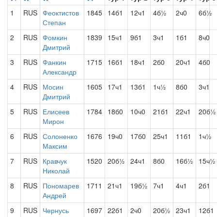
1
RUS
Феоктистов
1845
14б1
12ч1
4б½
2ч0
6б½
Степан
2
RUS
Фомкин
1839
15ч1
9б1
3ч1
1б1
8ч0
Дмитрий
3
RUS
Фанкин
1715
16б1
18ч1
2б0
20ч1
4б0
Александр
4
RUS
Мосин
1605
17ч1
13б1
1ч½
8б0
3ч1
Дмитрий
5
RUS
Елисеев
1784
18б0
10ч0
21б1
22ч1
20б½
Мирон
6
RUS
Солоненко
1676
19ч0
17б0
25ч1
11б1
1ч½
Максим
7
RUS
Кравчук
1520
20б½
24ч1
8б0
16б½
15ч½
Николай
8
RUS
Пономарев
1711
21ч1
19б½
7ч1
4ч1
2б1
Андрей
9
RUS
Чернусь
1697
22б1
2ч0
20б½
23ч1
12б1