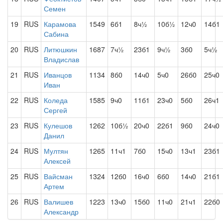
Семен
19
RUS
Карамова
1549
6б1
8ч½
10б½
12ч0
14б1
Сабина
20
RUS
Литюшкин
1687
7ч½
23б1
9ч½
3б0
5ч½
Владислав
21
RUS
Иванцов
1134
8б0
14ч0
5ч0
26б0
25ч0
Иван
22
RUS
Коледа
1585
9ч0
11б1
23ч0
5б0
26ч1
Сергей
23
RUS
Кулешов
1262
10б½
20ч0
22б1
9б0
24ч0
Данил
24
RUS
Мултян
1265
11ч1
7б0
15ч0
13ч1
23б1
Алексей
25
RUS
Вайсман
1324
12б0
16ч0
6б0
14ч0
21б1
Артем
26
RUS
Валишев
1223
13ч0
15б0
11ч0
21ч1
22б0
Александр