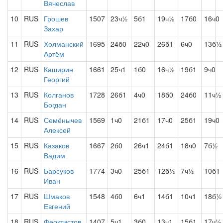
Вячеслав
10
RUS
Грошев
1507
23ч½
5б1
19ч½
17б0
16ч0
Захар
11
RUS
Холманский
1695
24б0
22ч0
26б1
6ч0
13б½
Артём
12
RUS
Каширин
1661
25ч1
1б0
16ч½
19б1
9ч0
Георгий
13
RUS
Колганов
1728
26б1
4ч0
18б0
24б0
11ч½
Богдан
14
RUS
Семёнычев
1569
1ч0
21б1
17ч0
25б1
19ч0
Алексей
15
RUS
Казаков
1667
2б0
26ч1
24б1
18ч0
7б½
Вадим
16
RUS
Барсуков
1774
3ч0
25б1
12б½
7ч½
10б1
Иван
17
RUS
Шмаков
1548
4б0
6ч1
14б1
10ч1
18б½
Евгений
18
RUS
Феоктистов
1407
5ч1
3б0
13ч1
15б1
17ч½