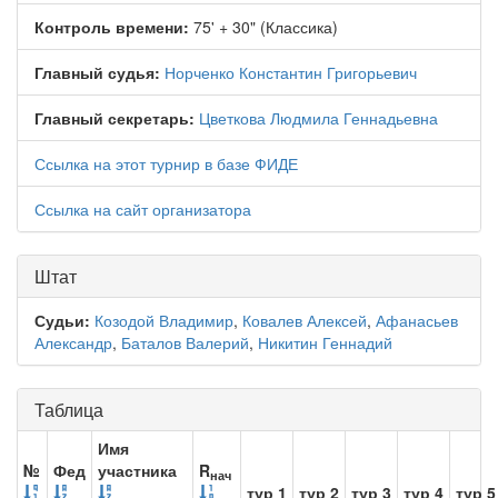
Контроль времени:
75' + 30" (Классика)
Главный судья:
Норченко Константин Григорьевич
Главный секретарь:
Цветкова Людмила Геннадьевна
Ссылка на этот турнир в базе ФИДЕ
Ссылка на сайт организатора
Штат
Судьи:
Козодой Владимир
,
Ковалев Алексей
,
Афанасьев
Александр
,
Баталов Валерий
,
Никитин Геннадий
Таблица
Имя
№
Фед
участника
R
нач
тур 1
тур 2
тур 3
тур 4
тур 5