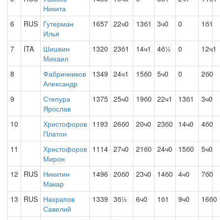
Никита
6
RUS
Гутерман
1657
22ч0
13б1
3ч0
0
1б1
Илья
7
ITA
Шишкин
1320
23б1
14ч1
4б½
0
12ч1
Михаил
8
Фабричников
1349
24ч1
15б0
5ч0
0
2б0
Александр
9
Степура
1375
25ч0
19б0
22ч1
13б1
3ч0
Ярослав
10
Христофоров
1193
26б0
20ч0
23б0
14ч0
4б0
Платон
11
Христофоров
1114
27ч0
21б0
24ч0
15б0
5ч0
Мирон
12
RUS
Никитин
1496
20б0
23ч0
14б0
4ч0
7б0
Макар
13
RUS
Нахрапов
1339
3б½
6ч0
1б1
9ч0
16б0
Савелий