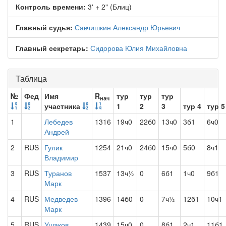
Контроль времени:
3' + 2" (Блиц)
Главный судья:
Савчишкин Александр Юрьевич
Главный секретарь:
Сидорова Юлия Михайловна
Таблица
№
Фед
Имя
R
тур
тур
тур
нач
участника
1
2
3
тур 4
тур 5
1
Лебедев
1316
19ч0
22б0
13ч0
3б1
6ч0
Андрей
2
RUS
Гулик
1254
21ч0
24б0
15ч0
5б0
8ч1
Владимир
3
RUS
Туранов
1537
13ч½
0
6б1
1ч0
9б1
Марк
4
RUS
Медведев
1396
14б0
0
7ч½
12б1
10ч1
Марк
5
RUS
Ушаков
1439
15ч0
0
8б1
2ч1
11б1