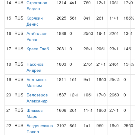
14
RUS
Строганов
1314
4ч1
7б0
12ч1
10б1
17ч0
Богдан
15
RUS
Корякин
2025
5б1
8ч1
2б1
11ч1
18б½
Денис
16
RUS
Агабалаев
1888
0
25б0
19ч1
22б1
13ч1
Ролан
17
RUS
Краев Глеб
2031
0
26ч1
20б1
23ч1
14б1
18
RUS
Насонов
1803
0
27б1
21ч1
24б1
15ч½
Андрей
19
RUS
Болтынюк
1811
1б1
9ч1
16б0
25ч½
0
Максим
20
RUS
Белозёров
1537
12ч1
10б1
17ч0
26б0
0
Александр
21
RUS
Шишков
1606
2б1
11ч1
18б0
27ч1
0
Марк
22
RUS
Безденежных
2107
6б1
1ч1
9б0
16ч0
25б0
Павел