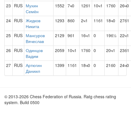
23
RUS
Мухин
1552
7ч0
12б1
10ч1
17б0
26ч0
Семён
24
RUS
Жидков
1293
8б0
2ч1
11б1
18ч0
27б1
Никита
25
RUS
Мансуров
2129
9б1
16ч1
0
19б½
22ч1
Вячеслав
26
RUS
Одинцов
2059
10ч1
17б0
0
20ч1
23б1
Вадим
27
RUS
Артюгин
1399
11б1
18ч0
0
21б0
24ч0
Даниил
© 2013-2026 Chess Federation of Russia. Ratg chess rating
system. Build 0500