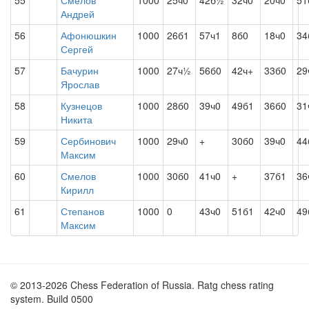
55
Смелов
1000
25ч0
42б½
32ч0
20ч0
51
Андрей
56
Афонюшкин
1000
26б1
57ч1
8б0
18ч0
34
Сергей
57
Бачурин
1000
27ч½
56б0
42ч+
33б0
29
Ярослав
58
Кузнецов
1000
28б0
39ч0
49б1
36б0
31
Никита
59
Сербинович
1000
29ч0
+
30б0
39ч0
44
Максим
60
Смелов
1000
30б0
41ч0
+
37б1
36
Кирилл
61
Степанов
1000
0
43ч0
51б1
42ч0
49
Максим
© 2013-2026 Chess Federation of Russia. Ratg chess rating
system. Build 0500