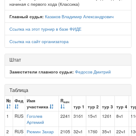
начиная с первого хода (Классика)
Главный судья:
Казаков Владимир Александрович
Ссылка на этот турнир в базе ФИДЕ
Ссылка на сайт организатора
Штат
Заместители главного судьи:
Федосов Дмитрий
Таблица
№
Фед
Имя
R
нач
участника
тур 1
тур 2
тур 3
тур 4
ту
1
RUS
Гоголев
2241
31б1
15ч1
12б1
8ч1
11
Артемий
2
RUS
Рюмин Захар
2105
32ч1
17б0
35ч1
22ч1
13