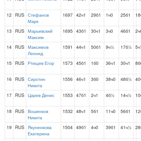
12
RUS
Стефанов
1697
42ч1
29б1
1ч0
25б1
18
Марк
13
RUS
Марьевский
1695
43б1
30ч1
3ч0
46б1
2ч
Максим
14
RUS
Максимов
1591
44ч1
50б1
9ч½
17б½
5ч
Леонид
15
RUS
Ртищев Егор
1573
45б1
1б0
36ч1
30ч1
8б
16
RUS
Сиротин
1556
46ч1
3б0
38ч0
48б½
40
Никита
17
RUS
Царев Денис
1553
47б1
2ч1
4б½
14ч½
10
18
RUS
Вошенков
1532
48ч1
5б1
11ч0
56б1
12
Никита
19
RUS
Якуненкова
1504
49б1
4ч0
39б1
41ч½
28
Екатерина