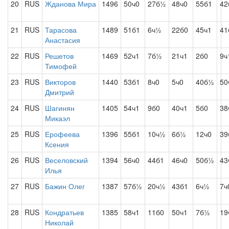
20
RUS
Жданова Мира
1496
50ч0
27б½
48ч0
55б1
42
21
RUS
Тарасова
1489
51б1
6ч½
22б0
45ч1
41
Анастасия
22
RUS
Решетов
1469
52ч1
7б½
21ч1
2б0
9ч
Тимофей
23
RUS
Викторов
1440
53б1
8ч0
5ч0
40б½
50
Дмитрий
24
RUS
Шагинян
1405
54ч1
9б0
40ч1
5б0
38
Микаэл
25
RUS
Ерофеева
1396
55б1
10ч½
6б½
12ч0
39
Ксения
26
RUS
Веселовский
1394
56ч0
44б1
46ч0
50б½
43
Илья
27
RUS
Бажин Олег
1387
57б½
20ч½
43б1
6ч½
7ч
28
RUS
Кондратьев
1385
58ч1
11б0
50ч1
7б½
19
Николай