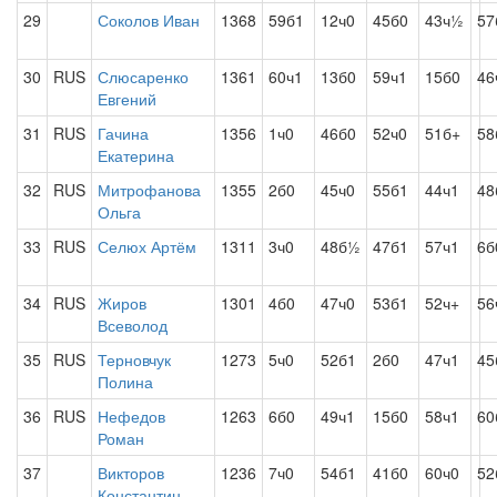
29
Соколов Иван
1368
59б1
12ч0
45б0
43ч½
57
30
RUS
Слюсаренко
1361
60ч1
13б0
59ч1
15б0
46
Евгений
31
RUS
Гачина
1356
1ч0
46б0
52ч0
51б+
58
Екатерина
32
RUS
Митрофанова
1355
2б0
45ч0
55б1
44ч1
48
Ольга
33
RUS
Селюх Артём
1311
3ч0
48б½
47б1
57ч1
6б
34
RUS
Жиров
1301
4б0
47ч0
53б1
52ч+
56
Всеволод
35
RUS
Терновчук
1273
5ч0
52б1
2б0
47ч1
45
Полина
36
RUS
Нефедов
1263
6б0
49ч1
15б0
58ч1
60
Роман
37
Викторов
1236
7ч0
54б1
41б0
60ч0
52
Константин