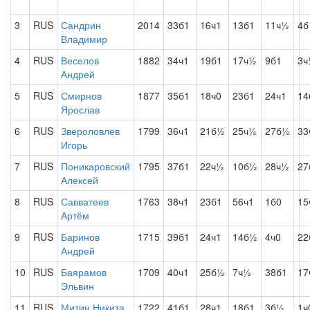
3
RUS
Сандрин
2014
33б1
16ч1
13б1
11ч½
4
Владимир
4
RUS
Веселов
1882
34ч1
19б1
17ч½
9б1
3ч
Андрей
5
RUS
Смирнов
1877
35б1
18ч0
23б1
24ч1
14
Ярослав
6
RUS
Звероловлев
1799
36ч1
21б½
25ч½
27б½
33
Игорь
7
RUS
Поникаровский
1795
37б1
22ч½
10б½
28ч½
27
Алексей
8
RUS
Савватеев
1763
38ч1
23б1
56ч1
1б0
15
Артём
9
RUS
Баринов
1715
39б1
24ч1
14б½
4ч0
22
Андрей
10
RUS
Баярамов
1709
40ч1
25б½
7ч½
38б1
17
Эльвин
11
RUS
Митин Никита
1722
41б1
28ч1
18б1
3б½
1ч