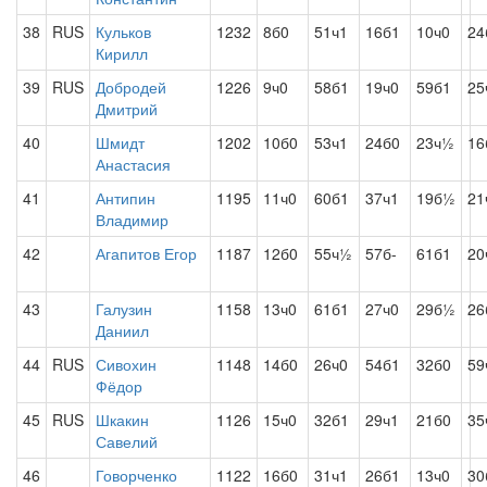
38
RUS
Кульков
1232
8б0
51ч1
16б1
10ч0
24
Кирилл
39
RUS
Добродей
1226
9ч0
58б1
19ч0
59б1
25
Дмитрий
40
Шмидт
1202
10б0
53ч1
24б0
23ч½
16
Анастасия
41
Антипин
1195
11ч0
60б1
37ч1
19б½
21
Владимир
42
Агапитов Егор
1187
12б0
55ч½
57б-
61б1
20
43
Галузин
1158
13ч0
61б1
27ч0
29б½
26
Даниил
44
RUS
Сивохин
1148
14б0
26ч0
54б1
32б0
59
Фёдор
45
RUS
Шкакин
1126
15ч0
32б1
29ч1
21б0
35
Савелий
46
Говорченко
1122
16б0
31ч1
26б1
13ч0
30