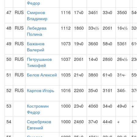
Федор
47
RUS
Смирнов
1116
17ч0
34б1
33ч0
35б0
54
Владимир
48
RUS
Лебедева
1112
18б0
33ч½
20б1
16ч½
32
Полина
49
RUS
Бажанов
1073
19ч0
36б0
58ч0
53б1
61
Валерий
50
RUS
Петрушанов
1037
20б1
14ч0
28б0
26ч½
23
Тимофей
51
RUS
Белов Алексей
1035
21ч0
38б0
61ч0
31ч-
55
52
RUS
Карпов Игорь
1016
22б0
35ч0
31б1
34б-
37
53
Костромин
1000
23ч0
40б0
34ч0
49ч0
+
Федор
54
Серебряков
1000
24б0
37ч0
44ч0
+
47
Евгений