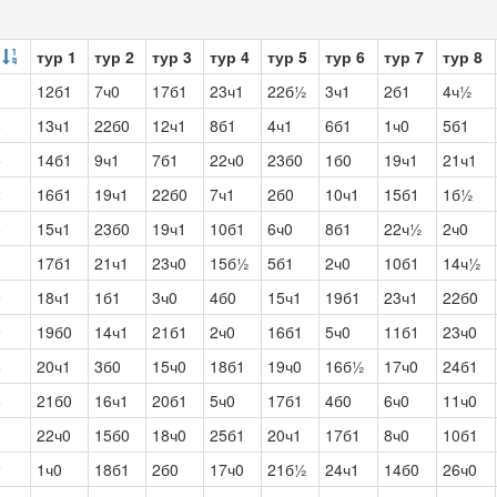
тур 1
тур 2
тур 3
тур 4
тур 5
тур 6
тур 7
тур 8
0
12б1
7ч0
17б1
23ч1
22б½
3ч1
2б1
4ч½
6
13ч1
22б0
12ч1
8б1
4ч1
6б1
1ч0
5б1
5
14б1
9ч1
7б1
22ч0
23б0
1б0
19ч1
21ч1
2
16б1
19ч1
22б0
7ч1
2б0
10ч1
15б1
1б½
6
15ч1
23б0
19ч1
10б1
6ч0
8б1
22ч½
2ч0
1
17б1
21ч1
23ч0
15б½
5б1
2ч0
10б1
14ч½
9
18ч1
1б1
3ч0
4б0
15ч1
19б1
23ч1
22б0
9
19б0
14ч1
21б1
2ч0
16б1
5ч0
11б1
23ч0
6
20ч1
3б0
15ч0
18б1
19ч0
16б½
17ч0
24б1
5
21б0
16ч1
20б1
5ч0
17б1
4б0
6ч0
11ч0
0
22ч0
15б0
18ч0
25б1
20ч1
17б1
8ч0
10б1
2
1ч0
18б1
2б0
17ч0
21б½
24ч1
14б0
26ч0