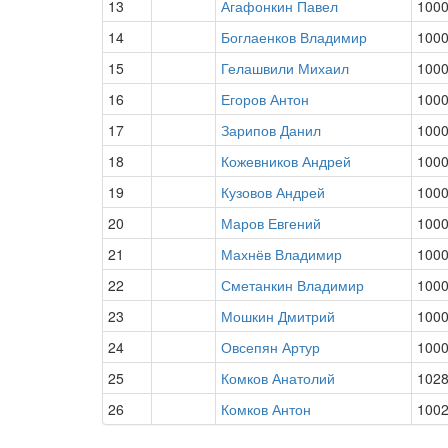
13
Агафонкин Павел
100
14
Боглаенков Владимир
100
15
Гелашвили Михаил
100
16
Егоров Антон
100
17
Зарипов Данил
100
18
Кожевников Андрей
100
19
Кузовов Андрей
100
20
Маров Евгений
100
21
Махнёв Владимир
100
22
Сметанкин Владимир
100
23
Мошкин Дмитрий
100
24
Овсепян Артур
100
25
Комков Анатолий
102
26
Комков Антон
100