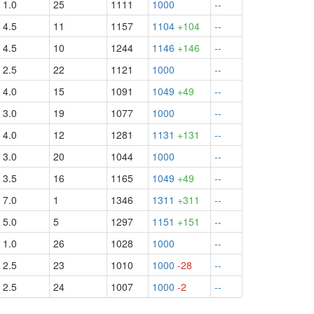
1.0
25
1111
1000
--
4.5
11
1157
1104
+104
--
4.5
10
1244
1146
+146
--
2.5
22
1121
1000
--
4.0
15
1091
1049
+49
--
3.0
19
1077
1000
--
4.0
12
1281
1131
+131
--
3.0
20
1044
1000
--
3.5
16
1165
1049
+49
--
7.0
1
1346
1311
+311
--
5.0
5
1297
1151
+151
--
1.0
26
1028
1000
--
2.5
23
1010
1000
-28
--
2.5
24
1007
1000
-2
--