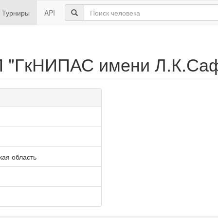
Турниры
API
 "ГкНИПАС имени Л.К.Саф
кая область