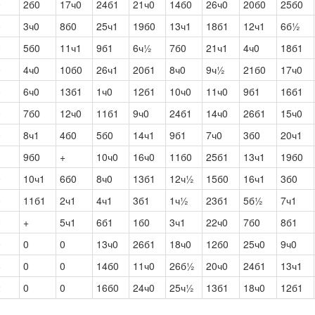
0
2б0
17ч0
24б1
21ч0
14б0
26ч0
20б0
25б0
0
3ч0
8б0
25ч1
19б0
13ч1
18б1
12ч1
6б½
0
5б0
11ч1
9б1
6ч½
7б0
21ч1
4ч0
18б1
0
4ч0
10б0
26ч1
20б1
8ч0
9ч½
21б0
17ч0
0
6ч0
13б1
1ч0
12б1
10ч0
11ч0
9б1
16б1
0
7б0
12ч0
11б1
9ч0
24б1
14ч0
26б1
15ч0
0
8ч1
4б0
5б0
14ч1
9б1
7ч0
3б0
20ч1
0
9б0
+
10ч0
16ч0
11б0
25б1
13ч1
19б0
0
10ч1
6б0
8ч0
13б1
12ч½
15б0
16ч1
3б0
0
11б1
2ч1
4ч1
3б1
1ч½
23б1
5б½
7ч1
0
+
5ч1
6б1
1б0
3ч1
22ч0
7б0
8б1
0
0
0
13ч0
26б1
18ч0
12б0
25ч0
9ч0
8
0
0
14б0
11ч0
26б½
20ч0
24б1
13ч1
2
0
0
16б0
24ч0
25ч½
13б1
18ч0
12б1