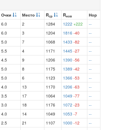
Очки
Место
R
R
Нор
ср
нов
6.0
2
1284
1222
+222
--
6.0
3
1204
1816
-40
--
5.0
7
1068
1433
-82
--
5.5
4
1171
1445
-27
--
4.5
9
1206
1390
-56
--
5.0
8
1175
1389
-42
--
5.0
6
1123
1366
-53
--
4.0
13
1170
1206
-63
--
3.5
17
1064
1049
-77
--
3.0
18
1176
1072
-23
--
4.0
14
1049
1053
-7
--
2.5
21
1107
1000
-12
--