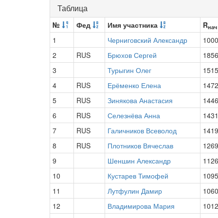
Таблица
№
Фед
Имя участника
R
нач
1
Черниговский Александр
100
2
RUS
Брюхов Сергей
185
3
Турыгин Олег
151
4
RUS
Ерёменко Елена
147
5
RUS
Зинякова Анастасия
144
6
RUS
Селезнёва Анна
143
7
RUS
Галичников Всеволод
141
8
RUS
Плотников Вячеслав
126
9
Шеншин Александр
112
10
Кустарев Тимофей
109
11
Лутфулин Дамир
106
12
Владимирова Мария
101