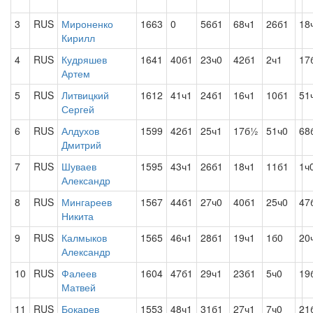
3
RUS
Мироненко
1663
0
56б1
68ч1
26б1
18
Кирилл
4
RUS
Кудряшев
1641
40б1
23ч0
42б1
2ч1
17
Артем
5
RUS
Литвицкий
1612
41ч1
24б1
16ч1
10б1
51
Сергей
6
RUS
Алдухов
1599
42б1
25ч1
17б½
51ч0
68
Дмитрий
7
RUS
Шуваев
1595
43ч1
26б1
18ч1
11б1
1ч
Александр
8
RUS
Мингареев
1567
44б1
27ч0
40б1
25ч0
47
Никита
9
RUS
Калмыков
1565
46ч1
28б1
19ч1
1б0
20
Александр
10
RUS
Фалеев
1604
47б1
29ч1
23б1
5ч0
19
Матвей
11
RUS
Бокарев
1553
48ч1
31б1
27ч1
7ч0
21