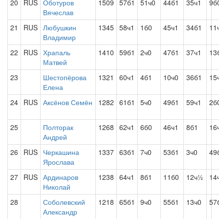
20
RUS
Оботуров
1509
57б1
51ч0
44б1
35ч1
9б
Вячеслав
21
RUS
Любушкин
1345
58ч1
1б0
45ч1
34б1
11
Владимир
22
RUS
Храпаль
1410
59б1
2ч0
47б1
37ч1
13
Матвей
23
Шестопёрова
1321
60ч1
4б1
10ч0
36б1
15
Елена
24
RUS
Аксёнов Семён
1282
61б1
5ч0
49б1
59ч1
2б
25
Полторак
1268
62ч1
6б0
46ч1
8б1
16
Андрей
26
RUS
Черкашина
1337
63б1
7ч0
53б1
3ч0
49
Ярослава
27
RUS
Ардинаров
1238
64ч1
8б1
11б0
12ч½
14
Николай
28
Соболевский
1218
65б1
9ч0
55б1
13ч0
57
Александр