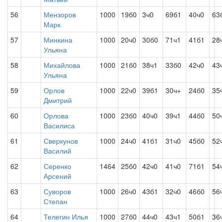
56
Мензоров
1000
19б0
3ч0
69б1
40ч0
63
Марк
57
Минкина
1000
20ч0
30б0
71ч1
41б1
28
Ульяна
58
Михайлова
1000
21б0
38ч1
33б0
42ч0
43
Ульяна
59
Орлов
1000
22ч0
39б1
30ч+
24б0
35
Дмитрий
60
Орлова
1000
23б0
40ч0
39ч1
44б0
50
Василиса
61
Сверкунов
1000
24ч0
41б1
31ч0
45б0
52
Василий
62
Серенко
1464
25б0
42ч0
41ч0
71б1
54
Арсений
63
Суворов
1000
26ч0
43б1
32ч0
46б0
56
Степан
64
Телегин Илья
1000
27б0
44ч0
43ч1
50б1
36