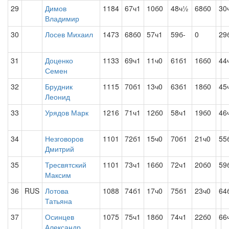
29
Димов
1184
67ч1
10б0
48ч½
68б0
30
Владимир
30
Лосев Михаил
1473
68б0
57ч1
59б-
0
29
31
Доценко
1133
69ч1
11ч0
61б1
16б0
44
Семен
32
Брудник
1115
70б1
13ч0
63б1
18б0
45
Леонид
33
Урядов Марк
1216
71ч1
12б0
58ч1
19б0
46
34
Незговоров
1101
72б1
15ч0
70б1
21ч0
55
Дмитрий
35
Тресвятский
1101
73ч1
16б0
72ч1
20б0
59
Максим
36
RUS
Лотова
1088
74б1
17ч0
75б1
23ч0
64
Татьяна
37
Осинцев
1075
75ч1
18б0
74ч1
22б0
66
Александр