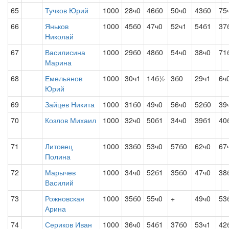
65
Тучков Юрий
1000
28ч0
46б0
50ч0
43б0
75
66
Яньков
1000
45б0
47ч0
52ч1
54б1
37
Николай
67
Василисина
1000
29б0
48б0
54ч0
38ч0
71
Марина
68
Емельянов
1000
30ч1
14б½
3б0
29ч1
6ч
Юрий
69
Зайцев Никита
1000
31б0
49ч0
56ч0
52б0
39
70
Козлов Михаил
1000
32ч0
50б1
34ч0
39б1
40
71
Литовец
1000
33б0
53ч0
57б0
62ч0
67
Полина
72
Марычев
1000
34ч0
52б1
35б0
47ч0
38
Василий
73
Рожновская
1000
35б0
55ч0
+
49ч0
53
Арина
74
Сериков Иван
1000
36ч0
54б1
37б0
53ч1
42