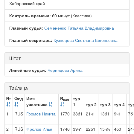
Хабаровский край
Контроль времени:
60 минут (Классика)
Главный судья:
Семененко Татьяна Владимировна
Главный секретарь:
Кузнецова Светлана Евгеньевна
Штат
Линейные судьи:
Черницова Арина
Таблица
№
Фед
Имя
R
тур
нач
участника
1
тур 2
тур 3
тур 4
ту
1
RUS
Громов Никита
1770
38б1
21ч1
13б1
9ч1
7б
2
RUS
Фролов Илья
1746
39ч1
22б1
15ч½
4б0
24