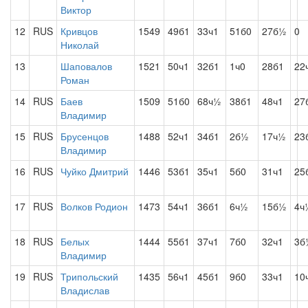
Виктор
12
RUS
Кривцов
1549
49б1
33ч1
51б0
27б½
0
Николай
13
Шаповалов
1521
50ч1
32б1
1ч0
28б1
22
Роман
14
RUS
Баев
1509
51б0
68ч½
38б1
48ч1
27
Владимир
15
RUS
Брусенцов
1488
52ч1
34б1
2б½
17ч½
23
Владимир
16
RUS
Чуйко Дмитрий
1446
53б1
35ч1
5б0
31ч1
25
17
RUS
Волков Родион
1473
54ч1
36б1
6ч½
15б½
4ч
18
RUS
Белых
1444
55б1
37ч1
7б0
32ч1
3б
Владимир
19
RUS
Трипольский
1435
56ч1
45б1
9б0
33ч1
10
Владислав