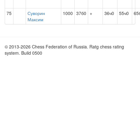
75
Суворин
1000
37б0
+
36ч0
55ч0
65
Максим
© 2013-2026 Chess Federation of Russia. Ratg chess rating
system. Build 0500