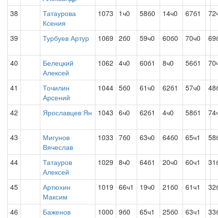
38
Татаурова
1073
1ч0
58б0
14ч0
67б1
72
Ксения
39
Турбуев Артур
1069
2б0
59ч0
60б0
70ч0
69
40
Белецкий
1062
4ч0
60б1
8ч0
56б1
70
Алексей
41
Точилин
1044
5б0
61ч0
62б1
57ч0
48
Арсений
42
Ярославцев Ян
1043
6ч0
62б1
4ч0
58б1
74
43
Мигунов
1033
7б0
63ч0
64б0
65ч1
58
Вячеслав
44
Татауров
1029
8ч0
64б1
20ч0
60ч1
31
Алексей
45
Артюхин
1019
66ч1
19ч0
21б0
61ч1
32
Максим
46
Баженов
1000
9б0
65ч1
25б0
63ч1
33