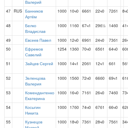
Валерий
47
RUS
Банников
1000
10ч0
66б1
22ч0
72б1
8ч
Артём
48
Белко
1000
11б0
67ч1
29б½
14б0
41
Владислав
49
Евсеев Павел
1000
12ч0
69б1
24ч0
73б1
26
50
Ефремов
1254
13б0
70ч0
65б1
64ч0
60
Савелий
51
Зайцев Сергей
1000
14ч1
20б1
12ч1
6б1
5б
52
Зеленцова
1000
15б0
72ч0
66б0
69ч1
61
Валерия
53
Комендантенко
1000
16ч0
71б1
26ч0
74б0
73
Екатерина
54
Косыгин
1000
17б0
74ч0
67б1
66ч0
62
Никита
55
Кузнецов
1000
18ч0
73б1
28ч0
75б1
34
Матвей