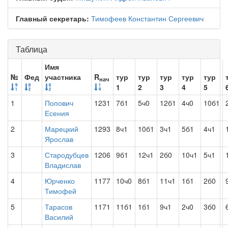
Главный секретарь:
Тимофеев Константин Сергеевич
Таблица
Имя
№
Фед
участника
R
тур
тур
тур
тур
тур
нач
1
2
3
4
5
1
Попович
1231
7б1
5ч0
12б1
4ч0
10б1
Есения
2
Марецкий
1293
8ч1
10б1
3ч1
5б1
4ч1
Ярослав
3
Стародубцев
1206
9б1
12ч1
2б0
10ч1
5ч1
Владислав
4
Юрченко
1177
10ч0
8б1
11ч1
1б1
2б0
Тимофей
5
Тарасов
1171
11б1
1б1
9ч1
2ч0
3б0
Василий