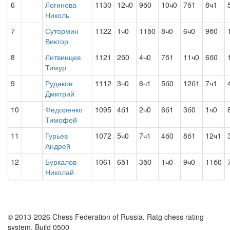
6
Логинова
1130
12ч0
9б0
10ч0
7б1
8ч1
Николь
7
Сутормин
1122
1ч0
11б0
8ч0
6ч0
9б0
Виктор
8
Литвинцев
1121
2б0
4ч0
7б1
11ч0
6б0
Тимур
9
Рудаков
1112
3ч0
6ч1
5б0
12б1
7ч1
Дмитрий
10
Федоренко
1095
4б1
2ч0
6б1
3б0
1ч0
Тимофей
11
Гурьев
1072
5ч0
7ч1
4б0
8б1
12ч1
Андрей
12
Буркалов
1061
6б1
3б0
1ч0
9ч0
11б0
Николай
© 2013-2026 Chess Federation of Russia. Ratg chess rating
system. Build 0500