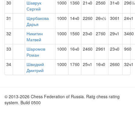
30
Шаврук
1000
13б0
21ч0
25б0
31ч0
29б½
Сергей
31
Щербакова
1000
14ч0
22б0
26ч½
30б1
24ч1
Дарья
32
Никитин
1000
15б0
23ч0
27б0
29ч1
34б0
Матвей
33
Шаромов
1000
16ч0
24б0
29б1
23ч0
9б0
Роман
34
Швидкий
1000
17б0
25ч1
16ч0
26б0
32ч1
Дмитрий
© 2013-2026 Chess Federation of Russia. Ratg chess rating
system. Build 0500