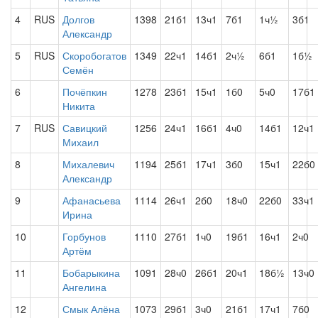
4
RUS
Долгов
1398
21б1
13ч1
7б1
1ч½
3б1
Александр
5
RUS
Скоробогатов
1349
22ч1
14б1
2ч½
6б1
1б½
Семён
6
Почёпкин
1278
23б1
15ч1
1б0
5ч0
17б1
Никита
7
RUS
Савицкий
1256
24ч1
16б1
4ч0
14б1
12ч1
Михаил
8
Михалевич
1194
25б1
17ч1
3б0
15ч1
22б0
Александр
9
Афанасьева
1114
26ч1
2б0
18ч0
22б0
33ч1
Ирина
10
Горбунов
1110
27б1
1ч0
19б1
16ч1
2ч0
Артём
11
Бобарыкина
1091
28ч0
26б1
20ч1
18б½
13ч0
Ангелина
12
Смык Алёна
1073
29б1
3ч0
21б1
17ч1
7б0