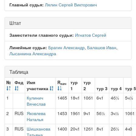
Главный судья:
Лялин Сергей Викторович
Штат
Заместители главного судьи:
Игнатов Сергей
Линейные судьи:
Брагин Александр
,
Балашов Иван
,
Лысанкина Александра
Таблица
№
Фед
Имя
R
тур
тур
нач
участника
1
2
тур 3
тур 4
тур 5
1
Кулинич
1465
18ч1
10б1
6ч1
4б½
5ч½
Вячеслав
2
RUS
Яковлева
1453
19б1
9ч1
5б½
3ч½
10б1
Наталья
3
RUS
Шишханова
1400
20ч1
12б1
8ч1
2б½
4ч0
Татьяна