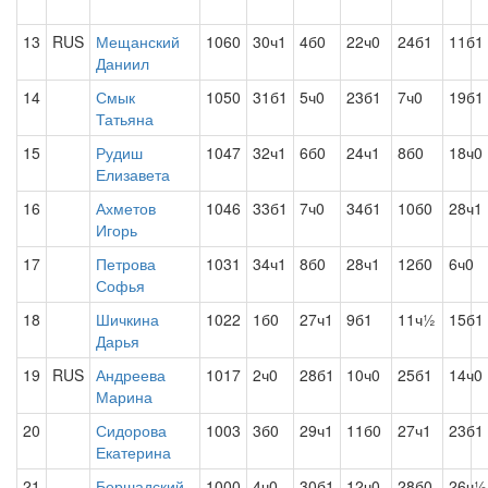
13
RUS
Мещанский
1060
30ч1
4б0
22ч0
24б1
11б1
Даниил
14
Смык
1050
31б1
5ч0
23б1
7ч0
19б1
Татьяна
15
Рудиш
1047
32ч1
6б0
24ч1
8б0
18ч0
Елизавета
16
Ахметов
1046
33б1
7ч0
34б1
10б0
28ч1
Игорь
17
Петрова
1031
34ч1
8б0
28ч1
12б0
6ч0
Софья
18
Шичкина
1022
1б0
27ч1
9б1
11ч½
15б1
Дарья
19
RUS
Андреева
1017
2ч0
28б1
10ч0
25б1
14ч0
Марина
20
Сидорова
1003
3б0
29ч1
11б0
27ч1
23б1
Екатерина
21
Бершадский
1000
4ч0
30б1
12ч0
28б0
26ч½