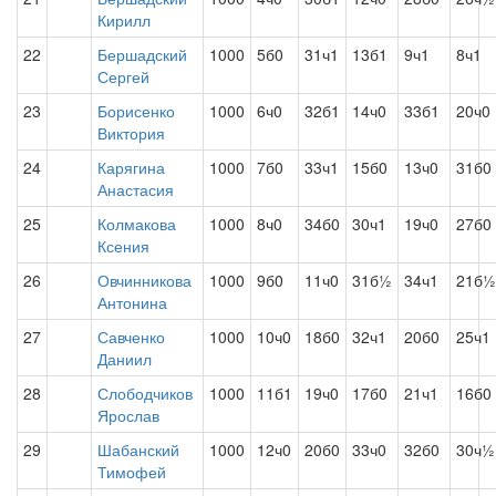
Кирилл
22
Бершадский
1000
5б0
31ч1
13б1
9ч1
8ч1
Сергей
23
Борисенко
1000
6ч0
32б1
14ч0
33б1
20ч0
Виктория
24
Карягина
1000
7б0
33ч1
15б0
13ч0
31б0
Анастасия
25
Колмакова
1000
8ч0
34б0
30ч1
19ч0
27б0
Ксения
26
Овчинникова
1000
9б0
11ч0
31б½
34ч1
21б½
Антонина
27
Савченко
1000
10ч0
18б0
32ч1
20б0
25ч1
Даниил
28
Слободчиков
1000
11б1
19ч0
17б0
21ч1
16б0
Ярослав
29
Шабанский
1000
12ч0
20б0
33ч0
32б0
30ч½
Тимофей