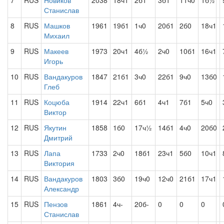
7
RUS
Новиков
2038
18ч1
2б1
3б1
11ч0
1б½
Станислав
8
RUS
Машков
1961
19б1
1ч0
20б1
2б0
18ч1
Михаил
9
RUS
Макеев
1973
20ч1
4б½
2ч0
10б1
16ч1
Игорь
10
RUS
Вандакуров
1847
21б1
3ч0
22б1
9ч0
13б0
Глеб
11
RUS
Коцюба
1914
22ч1
6б1
4ч1
7б1
5ч0
Виктор
12
RUS
Якутин
1858
1б0
17ч½
14б1
4ч0
20б0
Дмитрий
13
RUS
Лапа
1733
2ч0
18б1
23ч1
5б0
10ч1
Виктория
14
RUS
Вандакуров
1803
3б0
19ч0
12ч0
21б1
17ч1
Александр
15
RUS
Пензов
1861
4ч-
20б-
0
0
0
Станислав