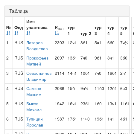
Таблица
Имя
№
Фед
участника
R
тур
тур
тур
тур
нач
1
тур 2
3
4
5
1
RUS
Лазарев
2303
12ч1
8б1
5ч1
6б0
7ч½
Владислав
2
RUS
Прокофьев
2097
13б1
7ч0
9б1
8ч1
3б0
Матвей
3
RUS
Севостьянов
2114
14ч1
10б1
7ч0
16б1
2ч1
Владимир
4
RUS
Самков
2066
15б+
9ч½
11б0
12б1
6ч0
Максим
5
RUS
Быков
1942
16ч1
23б1
1б0
13ч1
11б1
Михаил
6
RUS
Тупицин
1987
17б1
11ч0
19б1
1ч1
4б1
Ярослав