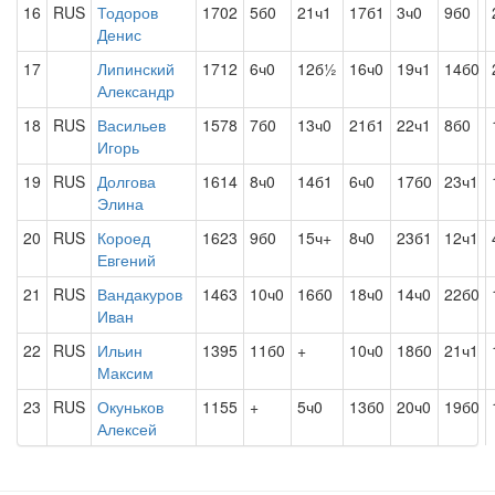
16
RUS
Тодоров
1702
5б0
21ч1
17б1
3ч0
9б0
Денис
17
Липинский
1712
6ч0
12б½
16ч0
19ч1
14б0
Александр
18
RUS
Васильев
1578
7б0
13ч0
21б1
22ч1
8б0
Игорь
19
RUS
Долгова
1614
8ч0
14б1
6ч0
17б0
23ч1
Элина
20
RUS
Короед
1623
9б0
15ч+
8ч0
23б1
12ч1
Евгений
21
RUS
Вандакуров
1463
10ч0
16б0
18ч0
14ч0
22б0
Иван
22
RUS
Ильин
1395
11б0
+
10ч0
18б0
21ч1
Максим
23
RUS
Окуньков
1155
+
5ч0
13б0
20ч0
19б0
Алексей