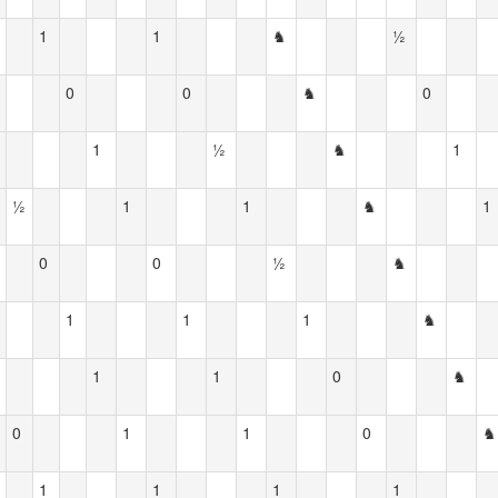
1
1
♞
½
0
0
♞
0
1
½
♞
1
½
1
1
♞
1
0
0
½
♞
1
1
1
♞
1
1
0
♞
0
1
1
0
♞
1
1
1
1