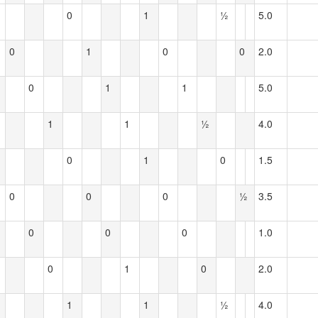
0
1
½
5.0
0
1
0
0
2.0
0
1
1
5.0
1
1
½
4.0
0
1
0
1.5
0
0
0
½
3.5
0
0
0
1.0
0
1
0
2.0
1
1
½
4.0