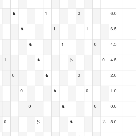
♞
1
0
6.0
♞
1
1
6.5
♞
1
0
4.5
1
♞
½
0
4.5
0
♞
0
2.0
0
♞
0
1.0
0
♞
0
0.0
0
½
♞
½
5.0