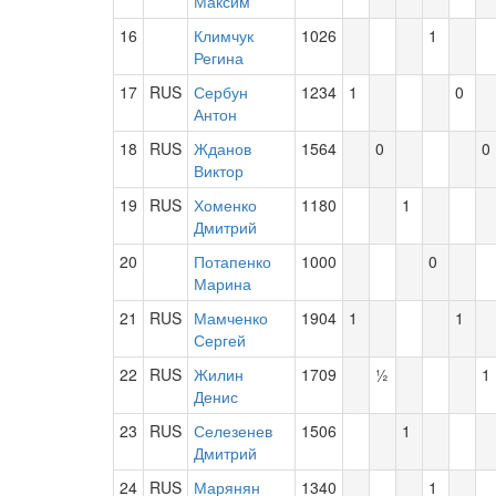
Максим
16
Климчук
1026
1
Регина
17
RUS
Сербун
1234
1
0
Антон
18
RUS
Жданов
1564
0
0
Виктор
19
RUS
Хоменко
1180
1
Дмитрий
20
Потапенко
1000
0
Марина
21
RUS
Мамченко
1904
1
1
Сергей
22
RUS
Жилин
1709
½
1
Денис
23
RUS
Селезенев
1506
1
Дмитрий
24
RUS
Марянян
1340
1