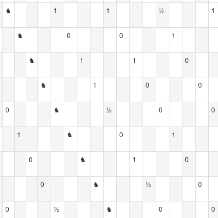
♞
1
1
½
1
♞
0
0
1
♞
1
1
0
♞
1
0
0
0
♞
½
0
0
1
♞
0
1
0
♞
1
0
0
♞
½
0
0
½
♞
0
0