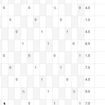
0
0
½
0
4.0
0
0
0
1.0
0
1
1
4.5
1
1
0
6.5
0
0
0
1
1.5
0
1
1
7.0
0
1
0
4.5
½
1
½
5.0
♞
0
1
1
7.0