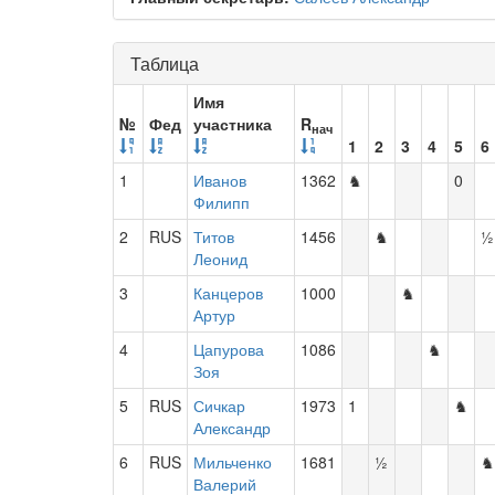
Таблица
Имя
№
Фед
участника
R
нач
1
2
3
4
5
6
1
Иванов
1362
♞
0
Филипп
2
RUS
Титов
1456
♞
½
Леонид
3
Канцеров
1000
♞
Артур
4
Цапурова
1086
♞
Зоя
5
RUS
Сичкар
1973
1
♞
Александр
6
RUS
Мильченко
1681
½
♞
Валерий