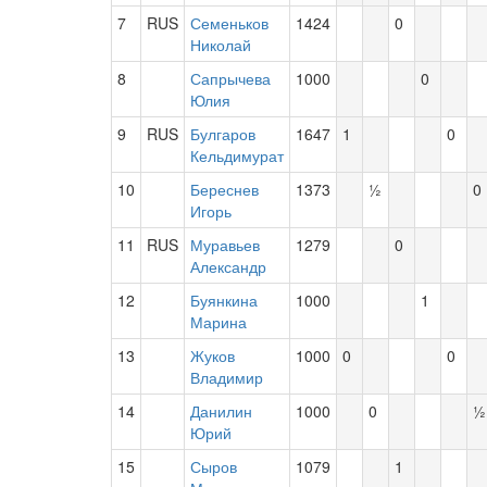
7
RUS
Семеньков
1424
0
Николай
8
Сапрычева
1000
0
Юлия
9
RUS
Булгаров
1647
1
0
Кельдимурат
10
Береснев
1373
½
0
Игорь
11
RUS
Муравьев
1279
0
Александр
12
Буянкина
1000
1
Марина
13
Жуков
1000
0
0
Владимир
14
Данилин
1000
0
½
Юрий
15
Сыров
1079
1