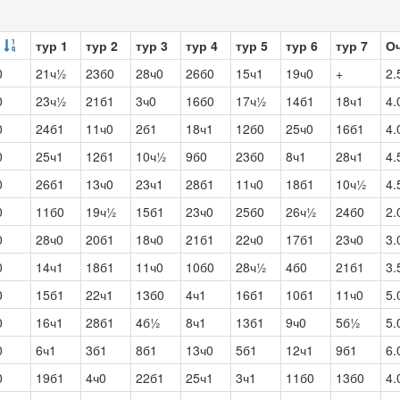
тур 1
тур 2
тур 3
тур 4
тур 5
тур 6
тур 7
О
0
21ч½
23б0
28ч0
26б0
15ч1
19ч0
+
2.
0
23ч½
21б1
3ч0
16б0
17ч½
14б1
18ч1
4.
0
24б1
11ч0
2б1
18ч1
12б0
25ч0
16б1
4.
0
25ч1
12б1
10ч½
9б0
23б0
8ч1
28ч1
4.
0
26б1
13ч0
23ч1
28б1
11ч0
18б1
10ч½
4.
0
11б0
19ч½
15б1
23ч0
25б0
26ч½
24б0
2.
0
28ч0
20б1
18ч0
21б1
22ч0
17б1
23ч0
3.
0
14ч1
18б1
11ч0
10б0
28ч½
4б0
21б1
3.
0
15б1
22ч1
13б0
4ч1
16б1
10б1
11ч0
5.
0
16ч1
28б1
4б½
8ч1
13б1
9ч0
5б½
5.
0
6ч1
3б1
8б1
13ч0
5б1
12ч1
9б1
6.
0
19б1
4ч0
22б1
25ч1
3ч1
11б0
13б0
4.