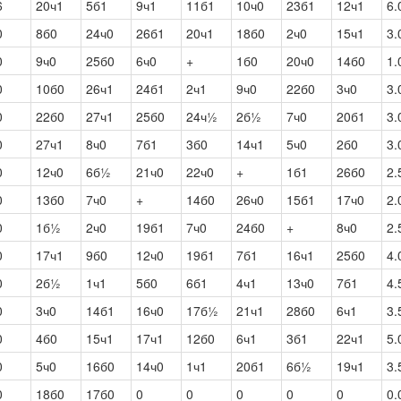
6
20ч1
5б1
9ч1
11б1
10ч0
23б1
12ч1
6.
0
8б0
24ч0
26б1
20ч1
18б0
2ч0
15ч1
3.
0
9ч0
25б0
6ч0
+
1б0
20ч0
14б0
1.
0
10б0
26ч1
24б1
2ч1
9ч0
22б0
3ч0
3.
0
22б0
27ч1
25б0
24ч½
2б½
7ч0
20б1
3.
0
27ч1
8ч0
7б1
3б0
14ч1
5ч0
2б0
3.
0
12ч0
6б½
21ч0
22ч0
+
1б1
26б0
2.
0
13б0
7ч0
+
14б0
26ч0
15б1
17ч0
2.
0
1б½
2ч0
19б1
7ч0
24б0
+
8ч0
2.
0
17ч1
9б0
12ч0
19б1
7б1
16ч1
25б0
4.
0
2б½
1ч1
5б0
6б1
4ч1
13ч0
7б1
4.
0
3ч0
14б1
16ч0
17б½
21ч1
28б0
6ч1
3.
0
4б0
15ч1
17ч1
12б0
6ч1
3б1
22ч1
5.
0
5ч0
16б0
14ч0
1ч1
20б1
6б½
19ч1
3.
0
18б0
17б0
0
0
0
0
0
0.