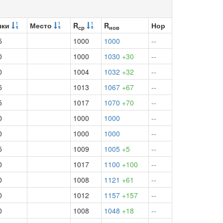
чки
Место
R
R
Нор
ср
нов
5
1000
1000
--
0
1000
1030
+30
--
0
1004
1032
+32
--
5
1013
1067
+67
--
5
1017
1070
+70
--
0
1000
1000
--
0
1000
1000
--
5
1009
1005
+5
--
0
1017
1100
+100
--
0
1008
1121
+61
--
0
1012
1157
+157
--
0
1008
1048
+18
--