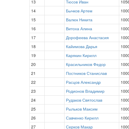
13
Тюсов Иван
105
14
Бычков Артем
100
15
Валюк Никита
100
16
Витоха Алина
100
17
Дорофеева Анастасия
100
18
Кайимова Дарья
100
19
Карякин Кирилл
100
20
Красильников Федор
100
21
Постников Станислав
100
22
Расцов Александр
100
23
Родионов Владимир
100
24
Рудаков Святослав
100
25
Рыльков Максим
100
26
Савченко Кирилл
100
27
Серков Макар
100