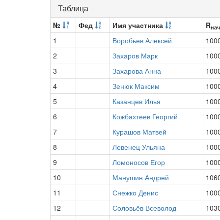
Таблица
№
Фед
Имя участника
R
нач
1
Воробьев Алексей
100
2
Захаров Марк
100
3
Захарова Анна
100
4
Зенюк Максим
100
5
Казанцев Илья
100
6
Кожбахтеев Георгий
100
7
Курашов Матвей
100
8
Левенец Ульяна
100
9
Ломоносов Егор
100
10
Манушин Андрей
106
11
Снежко Денис
100
12
Соловьёв Всеволод
103