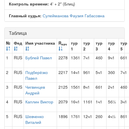
Контроль времени:
4' + 2" (Блиц)
Главный судья:
Сулейманова Фаузия Габасовна
Таблица
№
Фед
Имя участника
R
тур
тур
тур
тур
тур
нач
1
2
3
4
5
1
RUS
Бублей Павел
2278
13б1
7ч1
4б0
9ч1
6б1
2
RUS
Подберёзко
2217
14ч1
9б1
5ч1
3б0
7ч1
Павел
3
RUS
Чигвинцев
2125
15б1
8ч1
6б1
2ч1
4б0
Андрей
4
RUS
Каплин Виктор
2079
16ч1
11б1
1ч1
5б½
3ч1
5
RUS
Шевченко
1896
17б1
12ч1
2б0
4ч½
8б1
Виталий