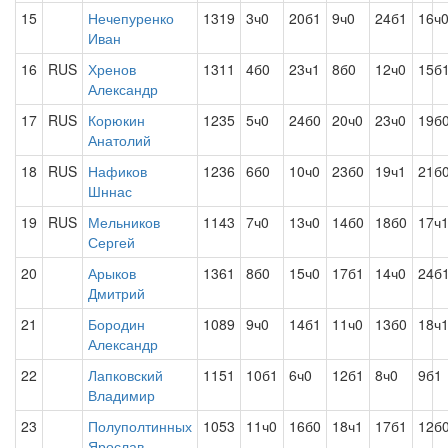
15
Нечепуренко
1319
3ч0
20б1
9ч0
24б1
16ч
Иван
16
RUS
Хренов
1311
4б0
23ч1
8б0
12ч0
15б
Александр
17
RUS
Корюкин
1235
5ч0
24б0
20ч0
23ч0
19б
Анатолий
18
RUS
Нафиков
1236
6б0
10ч0
23б0
19ч1
21б
Шннас
19
RUS
Мельников
1143
7ч0
13ч0
14б0
18б0
17ч
Сергей
20
Арыков
1361
8б0
15ч0
17б1
14ч0
24б
Дмитрий
21
Бородин
1089
9ч0
14б1
11ч0
13б0
18ч
Александр
22
Лапковский
1151
10б1
6ч0
12б1
8ч0
9б1
Владимир
23
Полуполтинных
1053
11ч0
16б0
18ч1
17б1
12б
Ярослав