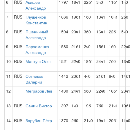
6
RUS
Акишев
1797
18ч1
22б1
3ч0
11б1
1ч0
Александр
7
RUS
Глушенков
1666
19б1
1б0
13ч1
10ч1
2б0
Константин
8
RUS
Пшеничный
1594
20ч1
3б0
16ч1
22б1
5ч0
Александр
9
RUS
Пархоменко
1580
21б1
2ч0
15б1
1б0
22ч
Александр
10
RUS
Мантуш Олег
1521
22ч0
18б1
24ч1
7б0
13ч
11
RUS
Сотников
1442
23б1
4ч0
21б1
6ч0
14б
Валерий
12
Меграбов Лев
1430
24ч1
5б0
22ч0
16б1
23ч
13
RUS
Санин Виктор
1397
1ч0
19б1
7б0
21ч1
10б
14
RUS
Зарубин Пётр
1370
2б0
21ч0
19ч1
20б1
11ч