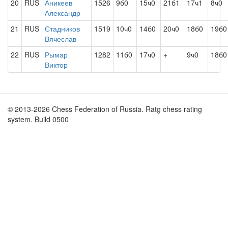
20
RUS
Аникеев
1526
9б0
15ч0
21б1
17ч1
8ч0
Александр
21
RUS
Стадников
1519
10ч0
14б0
20ч0
18б0
19б0
Вячеслав
22
RUS
Рымар
1282
11б0
17ч0
+
9ч0
18б0
Виктор
© 2013-2026 Chess Federation of Russia. Ratg chess rating
system. Build 0500