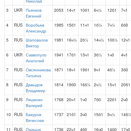
Николай
3
UKR
Пьянков
2053
14ч1
10б1
6ч½
12б1
7ч1
Евгений
4
RUS
Воробьев
1985
15б1
11ч1
1б½
7ч½
6б0
Александр
5
RUS
Шаповалов
1981
16ч½
2б½
14ч½
10б½
12ч1
Виктор
6
UKR
Саввопуло
1941
17б1
13ч1
3б½
1ч0
4ч1
Анатолий
7
RUS
Овсянникова
1871
18ч1
19б1
9ч1
4б½
3б0
Татьяна
8
RUS
Давыдов
1814
19б0
16б½
2ч½
15ч1
20б1
Владимир
9
RUS
Ляшенко
1768
20ч1
1ч0
7б0
22б1
2ч0
Валерий
10
RUS
Бакуров
1737
21б1
3ч0
15б1
5ч½
14б
Вячеслав
11
RUS
Онищук
1736
22ч1
4б0
16ч0
14б0
17ч0