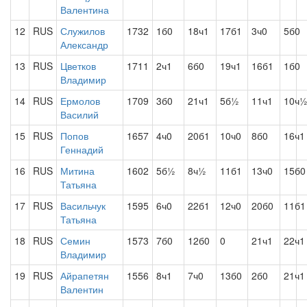
Валентина
12
RUS
Служилов
1732
1б0
18ч1
17б1
3ч0
5б0
Александр
13
RUS
Цветков
1711
2ч1
6б0
19ч1
16б1
1б0
Владимир
14
RUS
Ермолов
1709
3б0
21ч1
5б½
11ч1
10ч
Василий
15
RUS
Попов
1657
4ч0
20б1
10ч0
8б0
16ч1
Геннадий
16
RUS
Митина
1602
5б½
8ч½
11б1
13ч0
15б0
Татьяна
17
RUS
Васильчук
1595
6ч0
22б1
12ч0
20б0
11б1
Татьяна
18
RUS
Семин
1573
7б0
12б0
0
21ч1
22ч1
Владимир
19
RUS
Айрапетян
1556
8ч1
7ч0
13б0
2б0
21ч1
Валентин