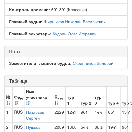
Контроль времени:
60'+30" (Классика)
Главный судья:
Ширшиков Николай Васильевич
Главный секретарь:
Кудрин Олег Игоревич
Штат
Заместители главного судьи:
Скрипников Велорий
Таблица
Имя
№
Фед
участника
R
тур
тур
нач
1
тур 2
3
тур 4
тур 
1
RUS
Назарьев
2229
12ч1
9б1
4ч½
6б1
13ч1
Сергей
2
RUS
Пушков
2089
13б0
5ч½
8б½
19ч1
9б1