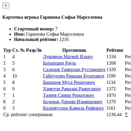
×
Карточка игрока Гарипова Софья Марселевна
Стартовый номер:
7
Имя:
Гарипова Софья Марселевна
Начальный рейтинг:
1216
Тур
Ст. №
Разр/Зв
Противник
Рейтинг
1
4
Лукоянов Матвей Ильич
1334
Ре
2
5
Батыршин Рауль
1268
Ре
3
6
Салихов Тамерлан Рустамович
1320
Ре
4
10
Гайнуллин Рамазан Булатович
1199
Ре
5
8
Баширов Муса Ренатович
1134
Ре
6
9
Хаметов Рамазан Рамисович
1372
Ре
7
1
Тазиев Самир Ринатович
1070
Ре
8
2
Бадиков Данияр Ильмирович
1270
Ре
9
3
Калимуллин Камиль Рифович
1161
Ре
Ср. рейтинг соперников:
1236.44
∑