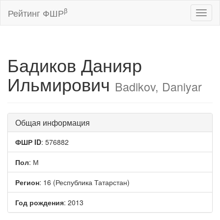
β
Рейтинг ФШР
Toggl
naviga
Бадиков Данияр
Ильмирович
Badikov, Daniyar
Общая информация
ФШР ID
: 576882
Пол
: М
Регион
: 16 (Республика Татарстан)
Год рождения
: 2013