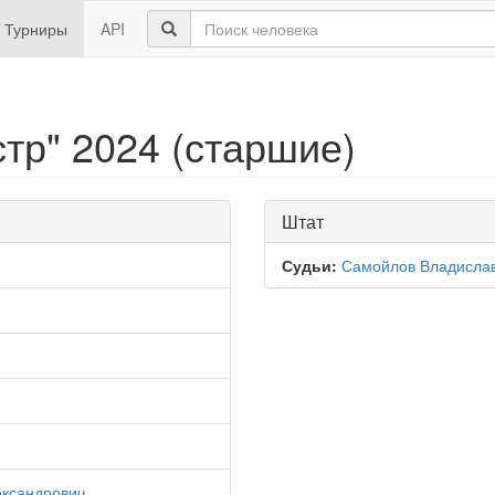
Турниры
API
тр" 2024 (старшие)
Штат
Судьи:
Самойлов Владисла
ександрович