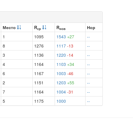
Место
R
R
Нор
ср
нов
1
1095
1543
+27
--
8
1276
1117
-13
--
3
1136
1220
-14
--
4
1164
1103
+34
--
6
1167
1003
-46
--
2
1151
1203
+55
--
7
1164
1004
-31
--
5
1175
1000
--