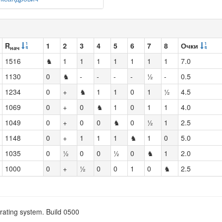
R
1
2
3
4
5
6
7
8
Очки
нач
1516
♞
1
1
1
1
1
1
1
7.0
1130
0
♞
-
-
-
-
½
-
0.5
1234
0
+
♞
1
1
0
1
½
4.5
1069
0
+
0
♞
1
0
1
1
4.0
1049
0
+
0
0
♞
0
½
1
2.5
1148
0
+
1
1
1
♞
1
0
5.0
1035
0
½
0
0
½
0
♞
1
2.0
1000
0
+
½
0
0
1
0
♞
2.5
rating system. Build 0500