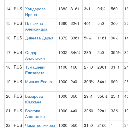
14
RUS
Хандарова
1382
31б1
3ч1
9б½
5б0
1
Ирина
15
RUS
Пляскина
1380
32ч1
4б1
5ч0
2б0
3
Александра
16
RUS
Дивеева Дарья
1372
33б1
5ч½
11б1
9ч½
1
17
RUS
Ондар
1032
34ч½
28б1
2ч0
35б½
3
Анастасия
18
RUS
Тумашевич
1100
1б0
27ч0
29б1
31ч1
2
Елизавета
19
RUS
Минько Елена
1000
2ч0
30б½
34ч1
6б0
2
20
RUS
Базарова
1000
3б0
29ч1
35б½
25ч1
4
Юмжана
21
RUS
Болгова
1000
4ч0
32б0
22ч1
33б1
1
Анастасия
22
RUS
Чимитдоржиева
1000
5б0
31ч0
21б0
1
3