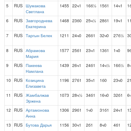
5
RUS
Шумакова
1455
22ч1
16б½
15б1
14ч1
1
Светлана
6
RUS
Завгороднева
1468
23б0
25ч½
28б1
19ч1
1
Екатерина
7
RUS
Таргын Белек
1211
24ч0
26б1
32ч0
27б½
3
8
RUS
Абрамова
1577
25б1
23ч1
13б1
1ч0
9
Мария
9
RUS
Пакеева
1439
26ч1
24б1
14ч½
16б½
8
Намлана
10
RUS
Козицина
1196
27б1
35ч1
1б0
23ч0
2
Елизавета
11
RUS
Жамбалжав
1073
28ч½
34б1
16ч0
32б1
6
Эржена
12
RUS
Артамонова
1306
29б1
1ч0
31б1
24ч1
1
Анна
13
RUS
Бутова Дарья
1156
30ч1
2б1
8ч0
4б1
1