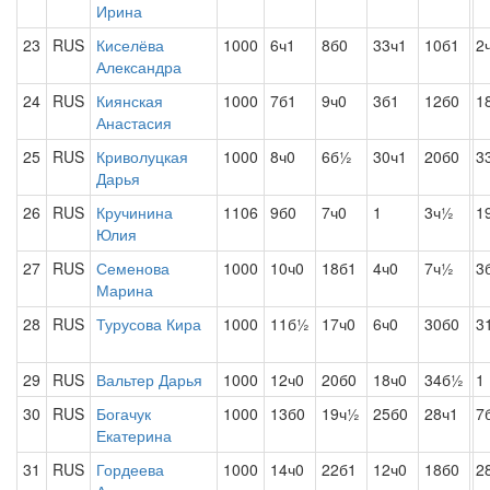
Ирина
23
RUS
Киселёва
1000
6ч1
8б0
33ч1
10б1
2
Александра
24
RUS
Киянская
1000
7б1
9ч0
3б1
12б0
1
Анастасия
25
RUS
Криволуцкая
1000
8ч0
6б½
30ч1
20б0
3
Дарья
26
RUS
Кручинина
1106
9б0
7ч0
1
3ч½
1
Юлия
27
RUS
Семенова
1000
10ч0
18б1
4ч0
7ч½
3
Марина
28
RUS
Турусова Кира
1000
11б½
17ч0
6ч0
30б0
3
29
RUS
Вальтер Дарья
1000
12ч0
20б0
18ч0
34б½
1
30
RUS
Богачук
1000
13б0
19ч½
25б0
28ч1
7
Екатерина
31
RUS
Гордеева
1000
14ч0
22б1
12ч0
18б0
2