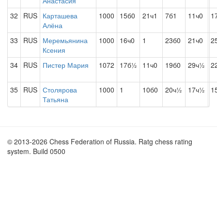
Анастасия
32
RUS
Карташева
1000
15б0
21ч1
7б1
11ч0
1
Алёна
33
RUS
Меремьянина
1000
16ч0
1
23б0
21ч0
2
Ксения
34
RUS
Пистер Мария
1072
17б½
11ч0
19б0
29ч½
2
35
RUS
Столярова
1000
1
10б0
20ч½
17ч½
1
Татьяна
© 2013-2026 Chess Federation of Russia. Ratg chess rating
system. Build 0500