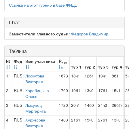
Ссылка на этот турнир в базе ФИДЕ
Штат
Заместители главного судьи:
Федоров Владимир
Таблица
№
Фед
Имя участника
R
нач
тур 1
тур 2
тур 3
тур 4
т
1
RUS
Лоскутова
1873
18ч1
12б1
10ч1
8б1
5
Виктория
2
RUS
Коробицына
1700
19б1
13ч0
17б1
15ч1
2
Олеся
3
RUS
Лысунец
1720
20ч1
14б0
24ч0
26б½
2
Маргарита
4
RUS
Хурхесова
1463
21б1
15ч0
27б1
13ч0
2
Виктория