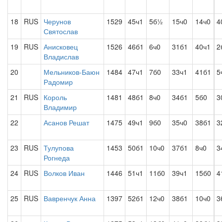
18
RUS
Черунов
1529
45ч1
5б½
15ч0
14ч0
4
Святослав
19
RUS
Анисковец
1526
46б1
6ч0
31б1
40ч1
2
Владислав
20
Мельников-Баюн
1484
47ч1
7б0
33ч1
41б1
5
Радомир
21
RUS
Король
1481
48б1
8ч0
34б1
5б0
3
Владимир
22
Асанов Решат
1475
49ч1
9б0
35ч0
38б1
3
23
RUS
Тулупова
1453
50б1
10ч0
37б1
8ч0
3
Рогнеда
24
RUS
Волков Иван
1446
51ч1
11б0
39ч1
15б0
4
25
RUS
Вавренчук Анна
1397
52б1
12ч0
38б1
10ч0
3