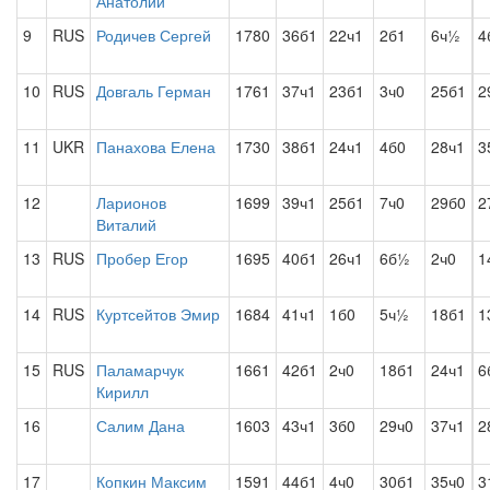
Анатолий
9
RUS
Родичев Сергей
1780
36б1
22ч1
2б1
6ч½
4
10
RUS
Довгаль Герман
1761
37ч1
23б1
3ч0
25б1
2
11
UKR
Панахова Елена
1730
38б1
24ч1
4б0
28ч1
3
12
Ларионов
1699
39ч1
25б1
7ч0
29б0
2
Виталий
13
RUS
Пробер Егор
1695
40б1
26ч1
6б½
2ч0
1
14
RUS
Куртсейтов Эмир
1684
41ч1
1б0
5ч½
18б1
1
15
RUS
Паламарчук
1661
42б1
2ч0
18б1
24ч1
6
Кирилл
16
Салим Дана
1603
43ч1
3б0
29ч0
37ч1
2
17
Копкин Максим
1591
44б1
4ч0
30б1
35ч0
3