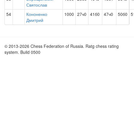
Святослав
54
Кононенко
1000
27ч0
41б0
47ч0
50б0
5
Дмитрий
© 2013-2026 Chess Federation of Russia. Ratg chess rating
system. Build 0500