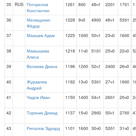
35
RUS
Погорелов
1261
8б0
48ч1
22б1
17б1
1
Константин
36
Мелащенко
1228
9ч0
49б0
48ч1
53б1
2
Фёдор
37
Маашев Адам
1225
10б0
50ч1
23ч0
16б0
4
38
Мамышева
1218
11ч0
51б1
25ч0
22ч0
5
Алиса
39
Велиева Диана
1196
12б0
52ч1
24б0
26ч0
4
40
Журавлев
1192
13ч0
53б1
27ч1
19б0
1
Андрей
41
Чадов Иван
1150
14б0
54ч1
26б1
20ч0
2
42
Торяник Демид
1137
15ч0
29б0
50ч1
27б0
4
43
Рипалов Эдуард
1101
16б0
30ч0
52б1
31ч0
4