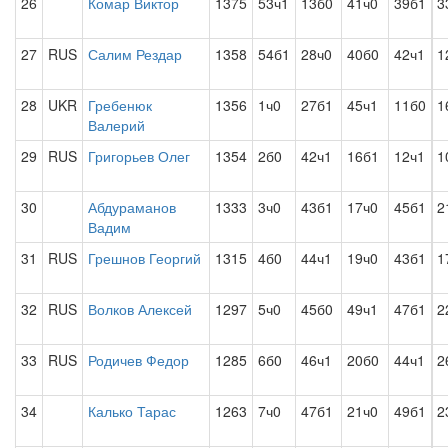
26
Комар Виктор
1375
53ч1
13б0
41ч0
39б1
3
27
RUS
Салим Рездар
1358
54б1
28ч0
40б0
42ч1
1
28
UKR
Гребенюк
1356
1ч0
27б1
45ч1
11б0
1
Валерий
29
RUS
Григорьев Олег
1354
2б0
42ч1
16б1
12ч1
1
30
Абдураманов
1333
3ч0
43б1
17ч0
45б1
2
Вадим
31
RUS
Грешнов Георгий
1315
4б0
44ч1
19ч0
43б1
1
32
RUS
Волков Алексей
1297
5ч0
45б0
49ч1
47б1
2
33
RUS
Родичев Федор
1285
6б0
46ч1
20б0
44ч1
2
34
Калько Тарас
1263
7ч0
47б1
21ч0
49б1
2