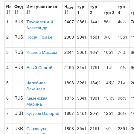
№
Фед
Имя участника
R
тур
тур
тур
нач
1
2
тур 3
4
т
1
RUS
Трускавецкий
2407
28б1
14ч1
8б1
4ч½
7
Александр
2
RUS
Носач Роман
2309
29ч1
15б1
9ч0
13б1
1
3
RUS
Иванов Максим
2244
30б1
16ч1
10б1
7ч½
8
4
RUS
Ярый Сергей
2195
31ч1
17б1
11ч1
1б½
9
5
Челебиев
1898
32б1
18ч½
14б½
21ч1
2
Эскендер
6
RUS
Каменская
1875
33ч1
19б1
13ч½
9б½
1
Марина
7
UKR
Кутузов Валерий
1807
34б1
20ч1
12б1
3б½
1
8
UKR
Саввопуло
1806
35ч1
21б1
1ч0
23б1
3