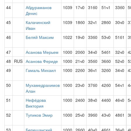
44
Абдураманов
1039
17ч0
31б0
51ч1
33б0
5
Денис
45
Калачинский
1039
18б0
32ч1
28б0
30ч0
3
Иван
46
Беляй Максим
1022
19ч0
33б0
53ч0
51б1
3
47
Асанова Мерьем
1000
20б0
34ч0
54б1
32ч0
4
48
RUS
Асанова Фериде
1000
21ч0
35б0
36б0
52ч0
5
49
Гамаль Михаил
1000
22б0
36ч1
32б0
34ч0
4
50
Мухамедрахимов
1000
23ч0
37б0
42б0
54ч1
4
Алан
51
Нефёдова
1000
24б0
38ч0
44б0
46ч0
5
Виктория
52
Тупиков Эмир
1000
25ч0
39б0
43ч0
48б1
3
53
Берещанский
1000
26б0
40ч0
46б1
36ч0
4