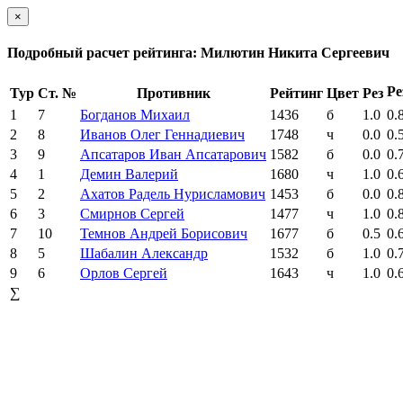
×
Подробный расчет рейтинга: Милютин Никита Сергеевич
Ре
Тур
Ст. №
Противник
Рейтинг
Цвет
Рез
1
7
Богданов Михаил
1436
б
1.0
0.
2
8
Иванов Олег Геннадиевич
1748
ч
0.0
0.
3
9
Апсатаров Иван Апсатарович
1582
б
0.0
0.
4
1
Демин Валерий
1680
ч
1.0
0.
5
2
Ахатов Радель Нурисламович
1453
б
0.0
0.
6
3
Смирнов Сергей
1477
ч
1.0
0.
7
10
Темнов Андрей Борисович
1677
б
0.5
0.
8
5
Шабалин Александр
1532
б
1.0
0.
9
6
Орлов Сергей
1643
ч
1.0
0.
∑