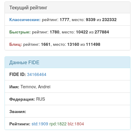
Текущий рейтинг
Классические:
рейтинг:
1777
, место:
9339
из
232332
Быстрые:
рейтинг:
1780
, место:
10422
из
277884
Блиц:
рейтинг:
1661
, место:
13160
из
111498
Данные FIDE
FIDE ID:
34166464
Имя:
Temnov, Andrei
Федерация:
RUS
Звания:
Рейтинги:
std:1909
rpd:1822
blz:1804