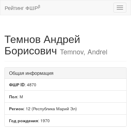
β
Рейтинг ФШР
Toggl
naviga
Темнов Андрей
Борисович
Temnov, Andrei
Общая информация
ФШР ID
: 4870
Пол
: М
Регион
: 12 (Республика Марий Эл)
Год рождения
: 1970