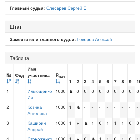
Главный судья:
Слесарев Сергей Е
Штат
Заместители главного судьи:
Говоров Алексей
Таблица
Имя
№
Фед
участника
R
нач
1
2
3
4
5
6
7
8
9
1
1
Ильющенко
1000
♞
0
0
0
0
0
0
0
0
0
Ия
2
Козина
1000
1
♞
-
-
-
-
-
-
-
-
Ангелина
3
Каширин
1000
1
+
♞
1
0
1
1
1
0
0
Андрей
4
Стоноженко
1000
1
+
0
♞
1
1
0
1
0
1