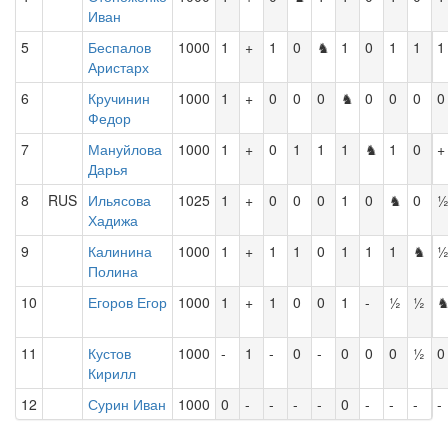
Иван
5
Беспалов
1000
1
+
1
0
♞
1
0
1
1
1
Аристарх
6
Кручинин
1000
1
+
0
0
0
♞
0
0
0
0
Федор
7
Мануйлова
1000
1
+
0
1
1
1
♞
1
0
+
Дарья
8
RUS
Ильясова
1025
1
+
0
0
0
1
0
♞
0
Хадижа
9
Калинина
1000
1
+
1
1
0
1
1
1
♞
Полина
10
Егоров Егор
1000
1
+
1
0
0
1
-
½
½
11
Кустов
1000
-
1
-
0
-
0
0
0
½
0
Кирилл
12
Сурин Иван
1000
0
-
-
-
-
0
-
-
-
-