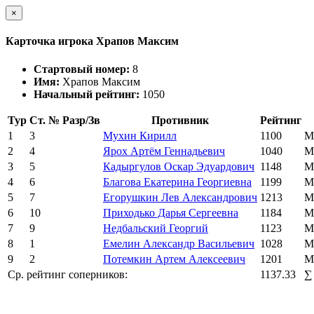
×
Карточка игрока Храпов Максим
Стартовый номер:
8
Имя:
Храпов Максим
Начальный рейтинг:
1050
Тур
Ст. №
Разр/Зв
Противник
Рейтинг
1
3
Мухин Кирилл
1100
М
2
4
Ярох Артём Геннадьевич
1040
М
3
5
Кадыргулов Оскар Эдуардович
1148
М
4
6
Благова Екатерина Георгиевна
1199
М
5
7
Егорушкин Лев Александрович
1213
М
6
10
Приходько Дарья Сергеевна
1184
М
7
9
Недбальский Георгий
1123
М
8
1
Емелин Александр Васильевич
1028
М
9
2
Потемкин Артем Алексеевич
1201
М
Ср. рейтинг соперников:
1137.33
∑