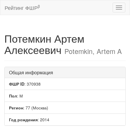
β
Рейтинг ФШР
Toggl
naviga
Потемкин Артем
Алексеевич
Potemkin, Artem A
Общая информация
ФШР ID
: 370938
Пол
: М
Регион
: 77 (Москва)
Год рождения
: 2014