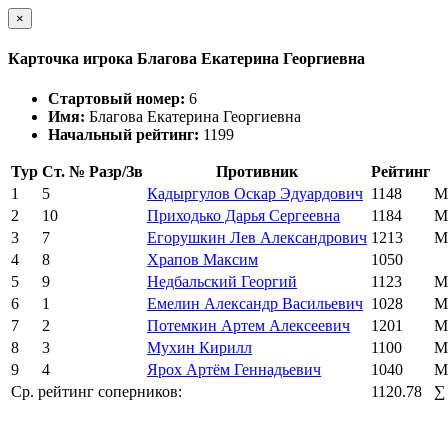
×
Карточка игрока Благова Екатерина Георгиевна
Стартовый номер:
6
Имя:
Благова Екатерина Георгиевна
Начальный рейтинг:
1199
Тур
Ст. №
Разр/Зв
Противник
Рейтинг
1
5
Кадыргулов Оскар Эдуардович
1148
М
2
10
Приходько Дарья Сергеевна
1184
М
3
7
Егорушкин Лев Александрович
1213
М
4
8
Храпов Максим
1050
5
9
Недбальский Георгий
1123
М
6
1
Емелин Александр Васильевич
1028
М
7
2
Потемкин Артем Алексеевич
1201
М
8
3
Мухин Кирилл
1100
М
9
4
Ярох Артём Геннадьевич
1040
М
Ср. рейтинг соперников:
1120.78
∑