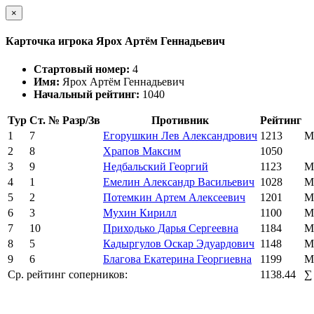
×
Карточка игрока Ярох Артём Геннадьевич
Стартовый номер:
4
Имя:
Ярох Артём Геннадьевич
Начальный рейтинг:
1040
Тур
Ст. №
Разр/Зв
Противник
Рейтинг
1
7
Егорушкин Лев Александрович
1213
М
2
8
Храпов Максим
1050
3
9
Недбальский Георгий
1123
М
4
1
Емелин Александр Васильевич
1028
М
5
2
Потемкин Артем Алексеевич
1201
М
6
3
Мухин Кирилл
1100
М
7
10
Приходько Дарья Сергеевна
1184
М
8
5
Кадыргулов Оскар Эдуардович
1148
М
9
6
Благова Екатерина Георгиевна
1199
М
Ср. рейтинг соперников:
1138.44
∑