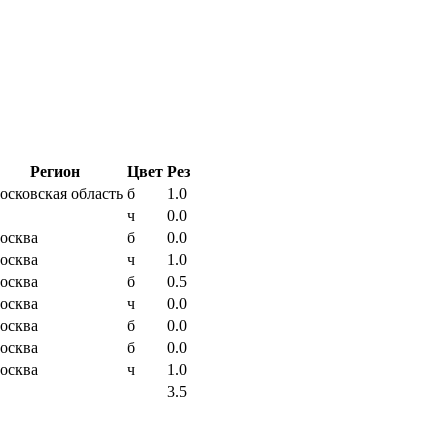
Регион
Цвет
Рез
осковская область
б
1.0
ч
0.0
осква
б
0.0
осква
ч
1.0
осква
б
0.5
осква
ч
0.0
осква
б
0.0
осква
б
0.0
осква
ч
1.0
3.5