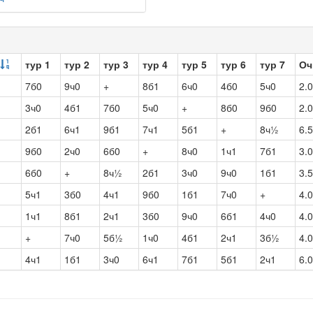
тур 1
тур 2
тур 3
тур 4
тур 5
тур 6
тур 7
Оч
7б0
9ч0
+
8б1
6ч0
4б0
5ч0
2.0
3ч0
4б1
7б0
5ч0
+
8б0
9б0
2.0
2б1
6ч1
9б1
7ч1
5б1
+
8ч½
6.5
9б0
2ч0
6б0
+
8ч0
1ч1
7б1
3.0
6б0
+
8ч½
2б1
3ч0
9ч0
1б1
3.5
5ч1
3б0
4ч1
9б0
1б1
7ч0
+
4.0
1ч1
8б1
2ч1
3б0
9ч0
6б1
4ч0
4.0
+
7ч0
5б½
1ч0
4б1
2ч1
3б½
4.0
4ч1
1б1
3ч0
6ч1
7б1
5б1
2ч1
6.0