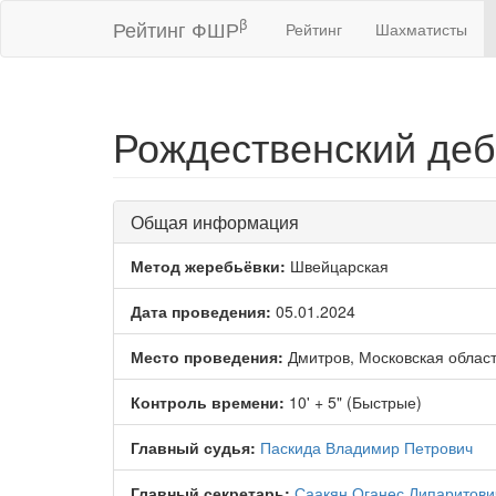
β
Рейтинг ФШР
Рейтинг
Шахматисты
Рождественский де
Общая информация
Метод жеребьёвки:
Швейцарская
Дата проведения:
05.01.2024
Место проведения:
Дмитров, Московская облас
Контроль времени:
10' + 5" (Быстрые)
Главный судья:
Паскида Владимир Петрович
Главный секретарь:
Саакян Оганес Липаритови