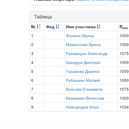
Таблица
№
Фед
Имя участника
R
нач
1
Фонина Ирина
1000
2
Мамонтова Арина
1000
3
Рукавицын Александр
1075
4
Шандрук Дмитрий
1000
5
Горшкова Дарина
1000
6
Рубашкин Матвей
1000
7
Власова Елизавета
1075
8
Казакевич Вячеслав
1000
9
Новгородов Илья
1034