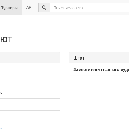
Турниры
API
бют
Штат
Заместители главного суд
ть
ч