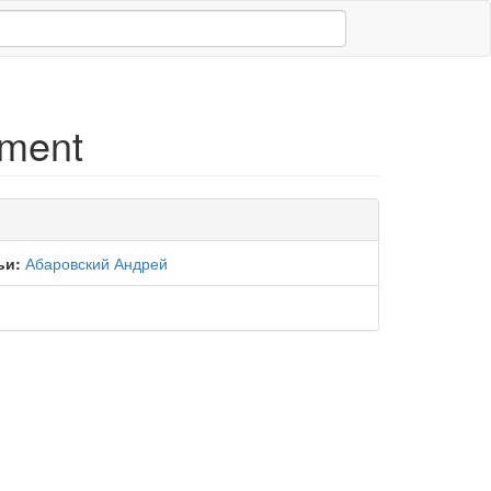
nment
ьи:
Абаровский Андрей