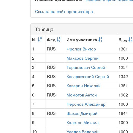
Ссылка на сайт организатора
Таблица
№
Фед
Имя участника
R
нач
1
RUS
Фролов Виктор
1361
2
Макаров Сергей
1000
3
RUS
Терашкевич Сергей
1254
4
RUS
Косаржевский Сергей
1342
5
RUS
Каверин Николай
1351
6
RUS
Момотов Антон
1962
7
Неронов Александр
1000
8
RUS
Шахов Дмитрий
1644
9
Калетов Михаил
1000
10
Удалов Валерий
1000