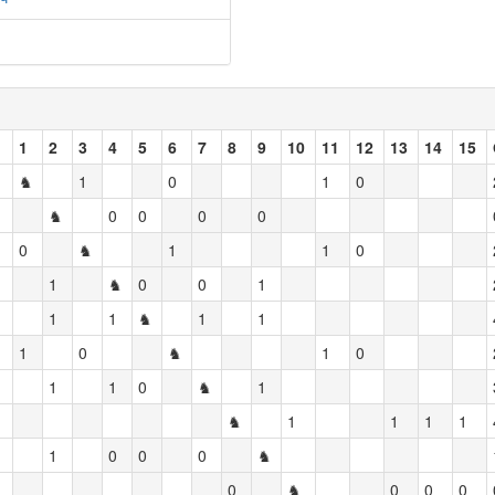
1
2
3
4
5
6
7
8
9
10
11
12
13
14
15
♞
1
0
1
0
♞
0
0
0
0
0
♞
1
1
0
1
♞
0
0
1
1
1
♞
1
1
1
0
♞
1
0
1
1
0
♞
1
♞
1
1
1
1
1
0
0
0
♞
0
♞
0
0
0