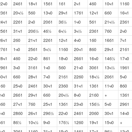
22ч0
24б1
18ч1
15б1
1б1
2ч1
4б0
10ч1
11б0
23б1
20ч½
5б0
13ч0
29ч1
17б1
12ч1
6б0
16ч1
24ч1
22б1
2ч0
20б1
3б½
1ч0
5б1
21ч½
23б1
25б1
31ч1
20б½
4б½
6ч½
3ч½
23б1
7б0
2ч0
26ч1
2б0
21ч1
22б1
12ч1
4ч0
1б0
16б1
7ч1
27б1
1ч0
25б1
5ч½
11б0
20ч1
8б0
29ч1
21б1
28ч1
4б0
22ч0
8б1
18ч0
26б1
16ч0
14б½
17ч0
29б1
3ч0
31б1
1ч0
5б0
21ч0
30б1
13ч½
19б1
30ч1
6б0
28ч1
7ч0
21б1
22б0
18ч½
20б1
5ч0
1б0
25ч0
24б1
30ч1
23б0
31ч1
13б1
11ч0
8б0
2ч0
26б1
29ч1
6б0
20ч½
8ч0
21б0
+
13б1
3б0
27ч1
7б0
25ч1
13б1
23ч0
15б½
5ч0
29б1
4ч0
28б0
26ч1
29б½
22ч0
24б1
20б0
30ч1
14ч0
5б1
8б½
10ч½
9ч0
17б½
12б0
19ч1
15ч0
+
6ч0
30б1
11б0
31ч1
15ч0
14б1
17ч1
9б½
12ч0