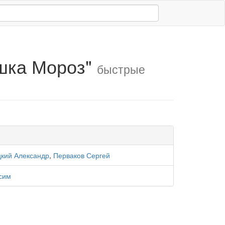
шка Мороз"
быстрые
цкий Александр
,
Перваков Сергей
сим