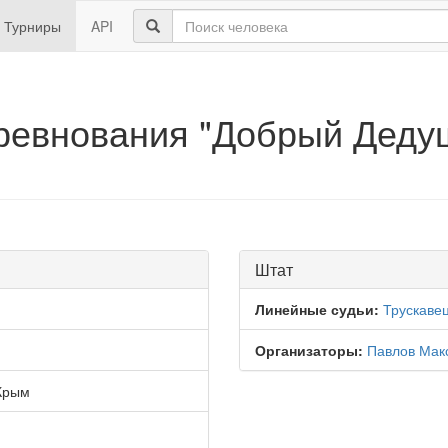
Турниры
API
оревнования "Добрый Деду
Штат
Линейные судьи:
Трускаве
Организаторы:
Павлов Мак
Крым