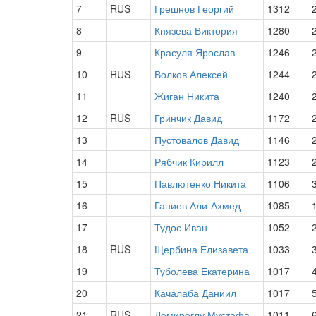
7
RUS
Грешнов Георгий
1312
8
Князева Виктория
1280
9
Красуля Ярослав
1246
10
RUS
Волков Алексей
1244
11
Жиган Никита
1240
12
RUS
Гринчик Давид
1172
13
Пустовалов Давид
1146
14
Рябчик Кирилл
1123
15
Павлютенко Никита
1106
16
Ганиев Али-Ахмед
1085
17
Тудос Иван
1052
18
RUS
Щербина Елизавета
1033
19
Туболева Екатерина
1017
20
Качалаба Даниил
1017
21
RUS
Демироглу Мустафа
1011