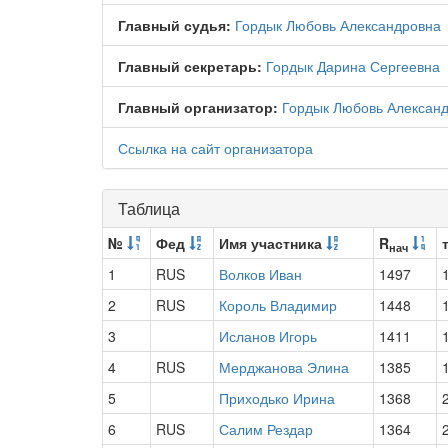
Главный судья:
Гордык Любовь Александровна
Главный секретарь:
Гордык Дарина Сергеевна
Главный организатор:
Гордык Любовь Алексан
Ссылка на сайт организатора
Таблица
№
Фед
Имя участника
R
нач
1
RUS
Волков Иван
1497
2
RUS
Король Владимир
1448
3
Исланов Игорь
1411
4
RUS
Мерджанова Элина
1385
5
Приходько Ирина
1368
6
RUS
Салим Рездар
1364