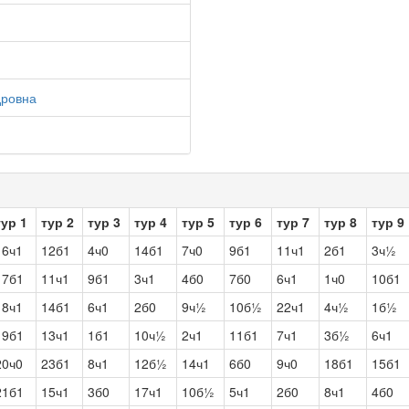
дровна
тур 1
тур 2
тур 3
тур 4
тур 5
тур 6
тур 7
тур 8
тур 9
16ч1
12б1
4ч0
14б1
7ч0
9б1
11ч1
2б1
3ч½
17б1
11ч1
9б1
3ч1
4б0
7б0
6ч1
1ч0
10б1
18ч1
14б1
6ч1
2б0
9ч½
10б½
22ч1
4ч½
1б½
19б1
13ч1
1б1
10ч½
2ч1
11б1
7ч1
3б½
6ч1
20ч0
23б1
8ч1
12б½
14ч1
6б0
9ч0
18б1
15б1
21б1
15ч1
3б0
17ч1
10б½
5ч1
2б0
8ч1
4б0