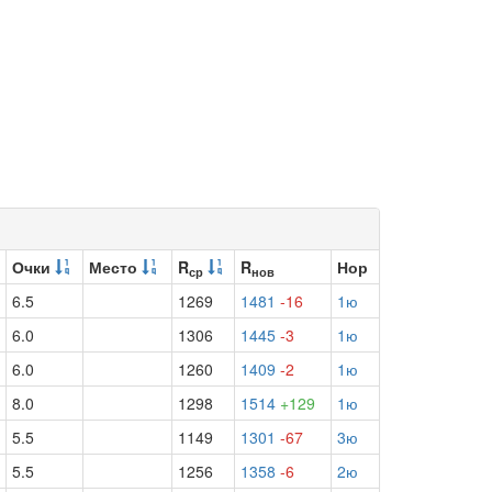
Очки
Место
R
R
Нор
ср
нов
6.5
1269
1481
-16
1ю
6.0
1306
1445
-3
1ю
6.0
1260
1409
-2
1ю
8.0
1298
1514
+129
1ю
5.5
1149
1301
-67
3ю
5.5
1256
1358
-6
2ю