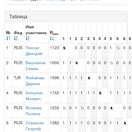
Таблица
Имя
№
Фед
участника
R
нач
1
1
2
2
3
3
4
4
5
5
6
6
1
RUS
Пинчук
1123
♞
0
0
0
0
0
0
1
½
0
0
Дмитрий
2
RUS
Вашланов
1000
1
1
♞
0
0
0
0
½
0
0
0
Семён
3
TJK
Файзиева
1596
1
1
1
1
♞
0
0
1
1
1
1
Дарина
4
RUS
Копылов
1742
1
1
1
1
1
1
♞
1
1
1
1
Михаил
5
RUS
Волкова
1202
½
0
1
½
0
0
0
0
♞
0
0
Полина
6
RUS
Оганесян
1382
1
1
1
1
0
0
0
0
1
1
♞
Георгий