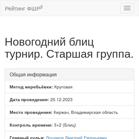
β
Рейтинг ФШР
Toggl
naviga
Новогодний блиц
турнир. Старшая группа.
Общая информация
Метод жеребьёвки:
Круговая
Дата проведения:
20.12.2023
Место проведения:
Киржач, Владимирская область
Контроль времени:
3+2 (Блиц)
Главный судья:
Лошаков Дмитрий Евгеньевич