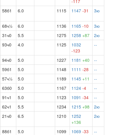
-117
58б1
6.0
1115
1147
-31
3ю
68ч½
6.0
1136
1165
-10
3ю
31ч0
5.5
1275
1258
+87
2ю
93ч0
4.0
1125
1032
--
-123
94ч0
5.0
1227
1181
+40
--
59б1
5.0
1148
1111
-28
--
57ч½
5.0
1189
1145
+11
--
63б0
5.0
1167
1124
-4
--
91ч1
5.0
1123
1091
-34
--
62ч1
5.5
1234
1215
+98
2ю
21ч0
6.5
1210
1252
2ю
+136
88б1
5.0
1099
1069
-33
--