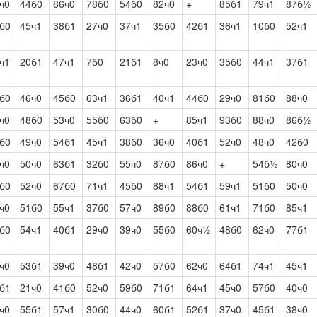
ч0
44б0
86ч0
78б0
54б0
82ч0
+
85б1
79ч1
87б½
б0
45ч1
38б1
27ч0
37ч1
35б0
42б1
36ч1
10б0
52ч1
ч1
20б1
47ч1
7б0
21б1
8ч0
23ч0
35б0
44ч1
37б1
б0
46ч0
45б0
63ч1
36б1
40ч1
44б0
29ч0
81б0
88ч0
ч0
48б0
53ч0
55б0
63б0
+
85ч1
93б0
88ч0
86б½
б0
49ч0
54б1
45ч1
38б0
36ч0
40б1
52ч0
48ч0
42б0
ч0
50ч0
63б1
32б0
55ч0
87б0
86ч0
+
54б½
80ч0
б0
52ч0
67б0
71ч1
45б0
88ч1
54б1
59ч1
51б0
50ч0
ч0
51б0
55ч1
37б0
57ч0
89б0
88б0
61ч1
71б0
85ч1
б0
54ч1
40б1
29ч0
39ч0
55б0
60ч½
48б0
62ч0
77б1
ч0
53б1
39ч0
48б1
42ч0
57б0
62ч0
64б1
74ч1
45ч1
б1
21ч0
41б0
52ч0
59б0
71б1
64ч1
45ч0
57б0
40ч0
ч0
55б1
57ч1
30б0
44ч0
60б1
52б1
37ч0
45б1
38ч0