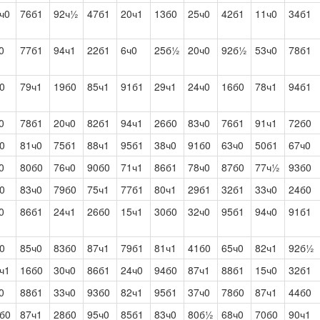
ч0
76б1
92ч½
47б1
20ч1
13б0
25ч0
42б1
11ч0
34б1
0
77б1
94ч1
22б1
6ч0
25б½
20ч0
92б½
53ч0
78б1
0
79ч1
19б0
85ч1
91б1
29ч1
24ч0
16б0
78ч1
94б1
0
78б1
20ч0
82б1
94ч1
26б0
83ч0
76б1
91ч1
72б0
0
81ч0
75б1
88ч1
95б1
38ч0
91б0
63ч0
50б1
67ч0
0
80б0
76ч0
90б0
71ч1
86б1
78ч0
87б0
77ч½
93б0
0
83ч0
79б0
75ч1
77б1
80ч1
29б1
32б1
33ч0
24б0
0
86б1
24ч1
26б0
15ч1
30б0
32ч0
95б1
94ч0
91б1
0
85ч0
83б0
87ч1
79б1
81ч1
41б0
65ч0
82ч1
92б½
ч1
16б0
30ч0
86б1
24ч0
94б0
87ч1
88б1
15ч0
32б1
0
88б1
33ч0
93б0
82ч1
95б1
37ч0
78б0
87ч1
44б0
б0
87ч1
28б0
95ч0
85б1
83ч0
80б½
68ч0
70б0
90ч1