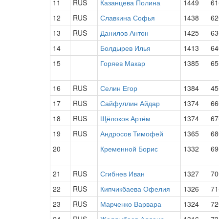
11
RUS
Казанцева Полина
1449
61
12
RUS
Славкина Софья
1438
62
13
RUS
Данилов Антон
1425
63
14
Болдырев Илья
1413
64
15
Горяев Макар
1385
65
16
RUS
Селин Егор
1384
45
17
RUS
Сайфуллин Айдар
1374
66
18
RUS
Щёлоков Артём
1374
67
19
RUS
Андросов Тимофей
1365
68
20
Кременной Борис
1332
69
21
RUS
Сгибнев Иван
1327
70
22
RUS
Кипчикбаева Офелия
1326
71
23
RUS
Марченко Варвара
1324
72