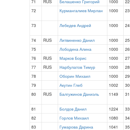
71
RUS
Белашенко Григорий
1000
22
72
Курмангалиев Мирлан
1000
23
73
Лебедев Андрей
1000
24
74
RUS
Литвиненко Данил
1000
25
75
Лободина Алина
1000
26
76
RUS
Марков Борис
1000
27
77
RUS
Нарбулатов Тимур
1000
28
78
Оборин Михаил
1000
29
79
Акутин Глеб
1002
30
80
RUS
Балгужинов Даниэль
1149
31
81
Болдов Данил
1224
33
82
Горлов Михаил
1080
34
83
Гумарова Дарина
1041
35