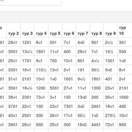
р
тур
тур 2
тур 3
тур 4
тур 5
тур 6
тур 7
тур 8
тур 9
10
б1
28ч1
12б1
8ч1
5б1
7ч1
4ч0
9б1
2ч½
3б1
ч1
30б1
13ч½
18б1
11ч1
4б0
28ч1
7ч1
1б½
5б0
б1
29ч1
17б1
9ч1
7б0
10ч1
8б1
4ч½
13б1
1ч0
ч1
33б1
16ч1
11б½
13ч1
2ч1
1б1
3б½
5ч0
8ч1
б1
31ч1
21б1
10ч1
1ч0
16б1
9ч½
18б1
4б1
2ч1
ч1
35б1
18ч½
12б0
50б1
27ч1
11ч1
13б0
23ч1
21б1
б1
38ч1
23б1
73ч1
3ч1
1б0
13ч0
2б0
35ч1
16б0
ч1
37б1
22ч1
1б0
23ч1
73б1
3ч0
24б1
18ч1
4б0
б1
40ч1
25б1
3б0
26ч1
17ч1
5б½
1ч0
27б½
10ч1
ч1
39б1
26ч1
5б0
25ч1
3б0
18ч0
44б1
72ч1
9б0