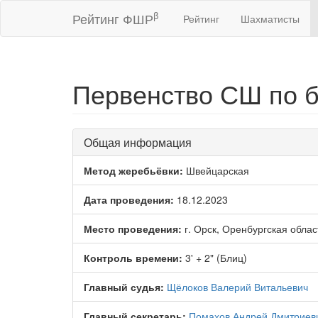
β
Рейтинг ФШР
Рейтинг
Шахматисты
Первенство СШ по б
Общая информация
Метод жеребьёвки:
Швейцарская
Дата проведения:
18.12.2023
Место проведения:
г. Орск, Оренбургская облас
Контроль времени:
3' + 2" (Блиц)
Главный судья:
Щёлоков Валерий Витальевич
Главный секретарь:
Помахов Андрей Дмитриев