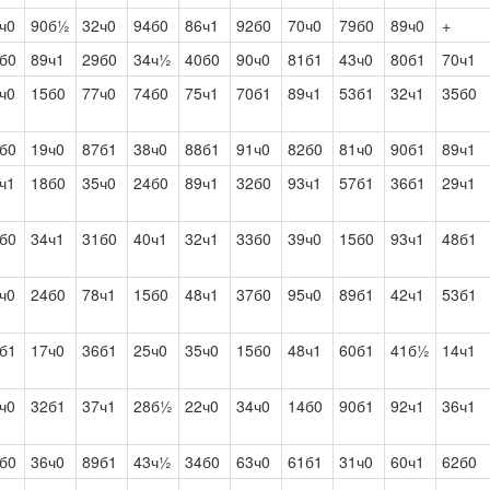
ч0
90б½
32ч0
94б0
86ч1
92б0
70ч0
79б0
89ч0
+
б0
89ч1
29б0
34ч½
40б0
90ч0
81б1
43ч0
80б1
70ч1
ч0
15б0
77ч0
74б0
75ч1
70б1
89ч1
53б1
32ч1
35б0
б0
19ч0
87б1
38ч0
88б1
91ч0
82б0
81ч0
90б1
89ч1
ч1
18б0
35ч0
24б0
89ч1
32б0
93ч1
57б1
36б1
29ч1
б0
34ч1
31б0
40ч1
32ч1
33б0
39ч0
15б0
93ч1
48б1
ч0
24б0
78ч1
15б0
48ч1
37б0
95ч0
89б1
42ч1
53б1
б1
17ч0
36б1
25ч0
35ч0
15б0
48ч1
60б1
41б½
14ч1
ч0
32б1
37ч1
28б½
22ч0
34ч0
14б0
90б1
92ч1
36ч1
б0
36ч0
89б1
43ч½
34б0
63ч0
61б1
31ч0
60ч1
62б0