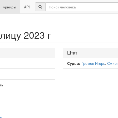
Турниры
API
лицу 2023 г
Штат
Судьи:
Громов Игорь
,
Смирн
ть
ич