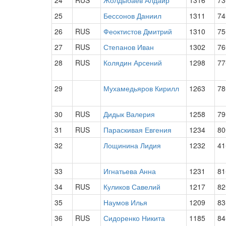
24
RUS
Жолдыбаев Алдаир
1316
73
25
Бессонов Даниил
1311
74
26
RUS
Феоктистов Дмитрий
1310
75
27
RUS
Степанов Иван
1302
76
28
RUS
Колядин Арсений
1298
77
29
Мухамедьяров Кирилл
1263
78
30
RUS
Дидык Валерия
1258
79
31
RUS
Параскивая Евгения
1234
80
32
Лощинина Лидия
1232
41
33
Игнатьева Анна
1231
81
34
RUS
Куликов Савелий
1217
82
35
Наумов Илья
1209
83
36
RUS
Сидоренко Никита
1185
84