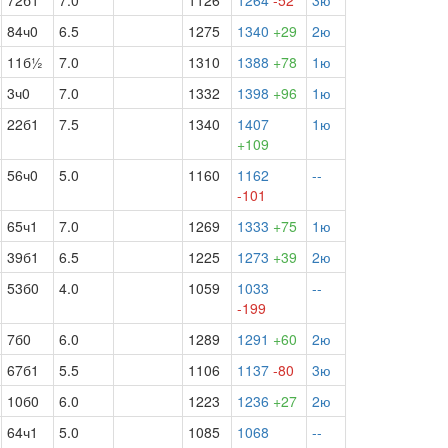
72б1
7.0
1126
1264
-52
3ю
84ч0
6.5
1275
1340
+29
2ю
11б½
7.0
1310
1388
+78
1ю
3ч0
7.0
1332
1398
+96
1ю
22б1
7.5
1340
1407
1ю
+109
56ч0
5.0
1160
1162
--
-101
65ч1
7.0
1269
1333
+75
1ю
39б1
6.5
1225
1273
+39
2ю
53б0
4.0
1059
1033
--
-199
7б0
6.0
1289
1291
+60
2ю
67б1
5.5
1106
1137
-80
3ю
10б0
6.0
1223
1236
+27
2ю
64ч1
5.0
1085
1068
--