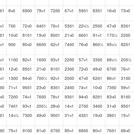
б1
8ч0
69б0
79ч1
72б0
67ч1
59б1
83б1
16ч0
73ч0
ч1
7б0
72ч0
64б1
76ч1
53б1
22ч½
25б0
47ч0
83б1
б1
10ч0
81б1
19ч0
80б1
21ч0
66б1
91ч1
17б½
22б0
ч1
9б0
80ч0
66б0
62ч1
74б0
76ч0
86б½
95ч½
82б1
ч1
11б0
82ч1
16б0
93ч1
22б0
57ч1
33б0
68ч½
20б½
б1
12ч0
85б1
21ч0
81б1
23б0
72ч0
49ч0
67б0
76ч1
ч1
13б0
84ч0
70б½
92ч1
20б0
47ч0
62б1
86ч1
31б0
б0
71ч1
95б1
23ч0
83б1
24б0
74ч1
10ч0
73б0
59ч1
ч0
72б0
74ч1
76б0
78ч1
93б1
94ч0
82б1
83ч0
81б0
ч0
74б1
93ч1
20б½
28ч0
14ч1
27б0
34б0
31ч0
95б1
б1
14ч½
73б0
49ч0
90б1
31ч1
43б1
19ч0
38б1
15ч1
б0
75ч1
91б0
81ч0
67б0
85ч1
68б0
80ч1
76б1
66ч0