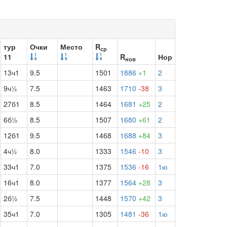
тур
Очки
Место
R
ср
11
R
Нор
нов
13ч1
9.5
1501
1886
+1
2
9ч½
7.5
1463
1710
-38
3
27б1
8.5
1464
1681
+25
2
6б½
8.5
1507
1680
+61
2
12б1
9.5
1468
1688
+84
3
4ч½
8.0
1333
1546
-10
3
33ч1
7.0
1375
1536
-16
1ю
16ч1
8.0
1377
1564
+28
3
2б½
7.5
1448
1570
+42
3
35ч1
7.0
1305
1481
-36
1ю