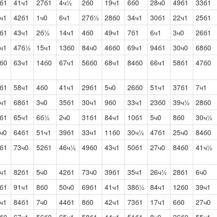
б1
41ч1
27б1
4ч½
2б0
19ч1
6б0
28ч0
49б1
33б1
ч1
42б1
1ч0
6ч1
27б½
28б0
34ч1
30б1
22ч1
25б1
б1
43ч1
2б½
14ч1
4б0
49ч1
7б1
6ч1
3ч0
26б1
ч1
47б½
15ч1
13б0
84ч0
46б0
69ч1
94б1
30ч0
68б0
б0
63ч1
14б0
67ч1
56б0
68ч1
84б0
66ч1
58б1
47б0
б1
58ч1
4б0
41ч1
29б1
5ч0
26б0
51ч1
37б1
7ч1
ч1
68б1
3ч0
35б1
30ч1
9б0
33ч1
23б0
39ч½
28б0
б1
65ч1
6б½
2ч0
31б1
84ч1
10б1
5ч0
8б0
30ч½
ч0
64б1
51ч1
39б1
33ч1
11б0
30ч½
47б1
25ч0
84б0
б1
73ч0
52б1
46ч½
49б0
43ч1
50б1
27ч0
84б0
41ч½
ч1
82б1
5ч0
42б1
73ч0
39б1
35ч1
26ч½
28б1
6ч0
б1
91ч1
8б0
50ч0
69б1
41ч1
38б½
84ч1
12б0
39ч1
ч1
84б1
7ч0
44б1
8б0
42ч1
73б1
17ч1
6б0
27ч0