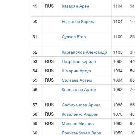
49
RUS
Казарян Арен
1104
94
50
Речкалов Кирилл
1104
1ч
51
Дудуев Егор
1100
2б
52
Каргаполов Александр
1103
3ч
53
RUS
Петряков Кирилл
1098
4б
54
RUS
Шмарин Артур
1094
5ч
55
RUS
Салтаев Артем
1094
6б
56
Коновалов Артем
1092
7ч
57
RUS
Сафиханова Арина
1088
8б
58
RUS
Коваленко Андрей
1078
48
59
RUS
Миляев Михаил
1062
9ч
60
Брейтенбехер Вера
1059
10