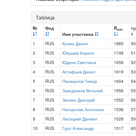
Таблица
№
Фед
R
ту
нач
Имя участника
1
1
RUS
Кучма Данил
1885
50
2
RUS
Юлушев Кирилл
1748
51
3
RUS
Юдина Светлана
1656
52
4
RUS
Астафьев Данил
1619
53
5
RUS
Панакулов Тимур
1604
54
6
RUS
Заводчиков Виталий
1556
55
7
RUS
Зензин Дмитрий
1552
56
8
RUS
Нагорнова Антонина
1536
57
9
RUS
Лисецкий Даниил
1528
59
10
RUS
Гуро Александр
1517
60