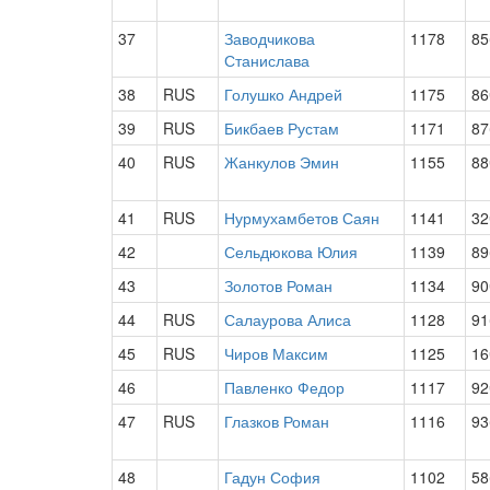
37
Заводчикова
1178
85
Станислава
38
RUS
Голушко Андрей
1175
86
39
RUS
Бикбаев Рустам
1171
87
40
RUS
Жанкулов Эмин
1155
88
41
RUS
Нурмухамбетов Саян
1141
32
42
Сельдюкова Юлия
1139
89
43
Золотов Роман
1134
90
44
RUS
Салаурова Алиса
1128
91
45
RUS
Чиров Максим
1125
16
46
Павленко Федор
1117
92
47
RUS
Глазков Роман
1116
93
48
Гадун София
1102
58