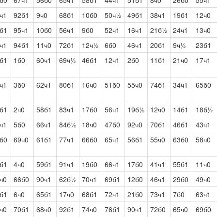
б0
67ч1
56б0
65ч1
58б1
44ч1
51б1
8ч0
26б0
55ч1
ч1
92б1
9ч0
68б1
10б0
50ч½
49б1
38ч1
19б1
12ч0
б1
95ч1
10б0
56ч1
9б0
52ч1
16ч1
21б½
24ч1
13ч0
ч1
94б1
11ч0
72б1
12ч½
6б0
46ч1
20б1
9ч½
23б1
б1
1б0
60ч1
69ч½
46б1
12ч1
2б0
11б1
21ч0
17ч1
ч1
3б0
62ч1
80б1
16ч0
51б0
55ч0
74б1
34ч1
65б0
б1
2ч0
58б1
83ч1
17б0
56ч1
19б½
12ч0
14б1
18б½
ч1
5б0
66ч1
84б½
18ч0
47б0
92ч0
70б1
46б1
43ч1
б0
69ч0
61б1
77ч1
66б0
65ч1
56б1
55ч0
63б0
58ч0
б1
4ч0
59б1
91ч1
19б0
66ч1
17б0
41ч1
55б1
11ч0
ч0
66б0
90ч1
62б½
70ч1
69б1
12б0
46ч1
29б0
49ч0
б1
6ч0
65б1
17ч0
68б1
72ч1
21б0
73ч1
7б0
63ч1
ч0
70б1
68ч0
92б1
74ч0
76б1
90ч1
72б0
65ч0
69б0