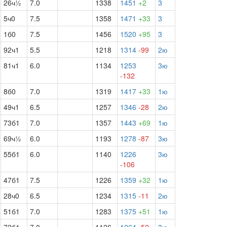
26ч½
7.0
1338
1451
+2
3
5ч0
7.5
1358
1471
+33
3
1б0
7.5
1456
1520
+95
3
92ч1
5.5
1218
1314
-99
2ю
81ч1
6.0
1134
1253
3ю
-132
8б0
7.0
1319
1417
+33
1ю
49ч1
6.5
1257
1346
-28
2ю
73б1
7.0
1357
1443
+69
1ю
69ч½
6.0
1193
1278
-87
3ю
55б1
6.0
1140
1226
3ю
-106
47б1
7.5
1226
1359
+32
1ю
28ч0
6.5
1234
1315
-11
2ю
51б1
7.0
1283
1375
+51
1ю