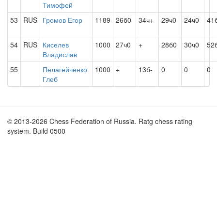
Тимофей
53
RUS
Громов Егор
1189
26б0
34ч+
29ч0
24ч0
41
54
RUS
Киселев
1000
27ч0
+
28б0
30ч0
52
Владислав
55
Пелагейченко
1000
+
13б-
0
0
0
Глеб
© 2013-2026 Chess Federation of Russia. Ratg chess rating
system. Build 0500