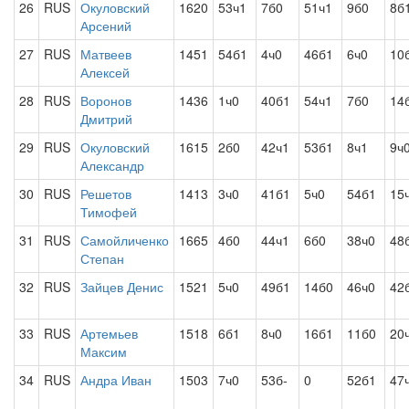
26
RUS
Окуловский
1620
53ч1
7б0
51ч1
9б0
8б
Арсений
27
RUS
Матвеев
1451
54б1
4ч0
46б1
6ч0
10
Алексей
28
RUS
Воронов
1436
1ч0
40б1
54ч1
7б0
14
Дмитрий
29
RUS
Окуловский
1615
2б0
42ч1
53б1
8ч1
9ч
Александр
30
RUS
Решетов
1413
3ч0
41б1
5ч0
54б1
15
Тимофей
31
RUS
Самойличенко
1665
4б0
44ч1
6б0
38ч0
48
Степан
32
RUS
Зайцев Денис
1521
5ч0
49б1
14б0
46ч0
42
33
RUS
Артемьев
1518
6б1
8ч0
16б1
11б0
20
Максим
34
RUS
Андра Иван
1503
7ч0
53б-
0
52б1
47