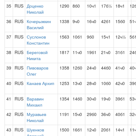
35
RUS
Доценко
1290
8б0
10ч1
17б½
18ч1
12
Николай
36
RUS
Кочерыжкин
1338
9ч0
16ч0
42б1
15б0
51
Василий
37
RUS
Суслонов
1563
10б1
9б0
15ч1
12ч½
5б
Константин
38
RUS
Береговой
1817
11ч0
19б1
21ч0
31б1
24
Никита
39
RUS
Пивоваров
1358
12б0
24ч0
44б0
41ч0
40
Олег
40
RUS
Канаев Архип
1253
13ч0
28ч0
10б0
42ч0
39
41
RUS
Варавин
1354
14б0
30ч0
19ч0
39б1
53
Михаил
42
RUS
Муравьев
1191
15ч0
29б0
36ч0
40б1
32
Николай
43
RUS
Шуенков
1500
16б1
12ч0
20б1
14ч1
11
Арсений