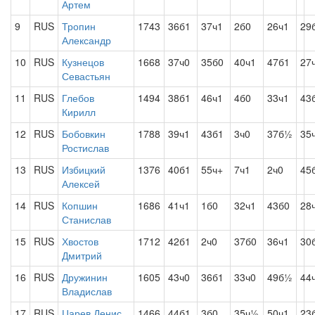
Артем
9
RUS
Тропин
1743
36б1
37ч1
2б0
26ч1
29
Александр
10
RUS
Кузнецов
1668
37ч0
35б0
40ч1
47б1
27
Севастьян
11
RUS
Глебов
1494
38б1
46ч1
4б0
33ч1
43
Кирилл
12
RUS
Бобовкин
1788
39ч1
43б1
3ч0
37б½
35
Ростислав
13
RUS
Избицкий
1376
40б1
55ч+
7ч1
2ч0
45
Алексей
14
RUS
Копшин
1686
41ч1
1б0
32ч1
43б0
28
Станислав
15
RUS
Хвостов
1712
42б1
2ч0
37б0
36ч1
30
Дмитрий
16
RUS
Дружинин
1605
43ч0
36б1
33ч0
49б½
44
Владислав
17
RUS
Царев Денис
1466
44б1
3б0
35ч½
50ч1
23