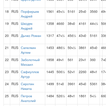
18
RUS
Порфирьев
1561
45ч½
51б1
25ч0
35б0
49
Андрей
19
RUS
Шкодяк
1358
46б0
38ч0
41б1
44ч½
50
Андрей
20
RUS
Дычко Роман
1317
47ч½
45б½
43ч0
51б1
33
21
RUS
Сапелкин
1453
48б½
50ч½
38б1
45ч0
46
Артем
22
RUS
Заболотный
1858
49ч1
5б1
23ч1
3б0
7ч
Михаил
23
RUS
Сафиуллов
1445
50б½
52ч1
22б0
48ч1
17
Артур
24
RUS
Сиротин
1499
51ч0
39б1
45ч0
53б1
38
Никита
25
RUS
Петров
1484
52б½
48ч1
18б1
5ч½
6б
Анатолий