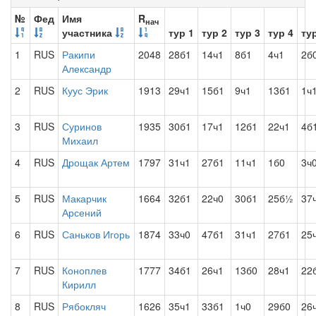
№
Фед
Имя
R
нач
участника
тур 1
тур 2
тур 3
тур 4
ту
1
RUS
Ракипи
2048
28б1
14ч1
8б1
4ч1
2б
Александр
2
RUS
Куус Эрик
1913
29ч1
15б1
9ч1
13б1
1ч
3
RUS
Суринов
1935
30б1
17ч1
12б1
22ч1
4б
Михаил
4
RUS
Дрощак Артем
1797
31ч1
27б1
11ч1
1б0
3ч
5
RUS
Макарчик
1664
32б1
22ч0
30б1
25б½
37
Арсений
6
RUS
Саньков Игорь
1874
33ч0
47б1
31ч1
27б1
25
7
RUS
Коноплев
1777
34б1
26ч1
13б0
28ч1
22
Кирилл
8
RUS
Рябокляч
1626
35ч1
33б1
1ч0
29б0
26