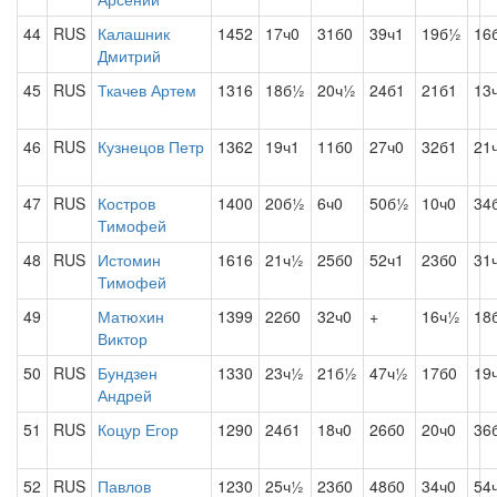
44
RUS
Калашник
1452
17ч0
31б0
39ч1
19б½
16
Дмитрий
45
RUS
Ткачев Артем
1316
18б½
20ч½
24б1
21б1
13
46
RUS
Кузнецов Петр
1362
19ч1
11б0
27ч0
32б1
21
47
RUS
Костров
1400
20б½
6ч0
50б½
10ч0
34
Тимофей
48
RUS
Истомин
1616
21ч½
25б0
52ч1
23б0
31
Тимофей
49
Матюхин
1399
22б0
32ч0
+
16ч½
18
Виктор
50
RUS
Бундзен
1330
23ч½
21б½
47ч½
17б0
19
Андрей
51
RUS
Коцур Егор
1290
24б1
18ч0
26б0
20ч0
36
52
RUS
Павлов
1230
25ч½
23б0
48б0
34ч0
54