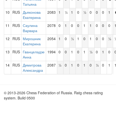
Татьяна
10
RUS
Дьяконова
2083
1
½
1
0
½
0
0
0
1
Екатерина
11
RUS
Саулина
2078
0
1
0
0
1
1
0
0
0
Варвара
12
RUS
Мирошник
2054
1
0
½
1
0
1
0
0
½
Екатерина
13
RUS
Гванцеладзе
1994
0
0
1
0
1
½
0
1
0
Анна
14
RUS
Димитрова
2087
½
0
1
0
1
0
½
0
1
Александра
© 2013-2026 Chess Federation of Russia. Ratg chess rating
system. Build 0500