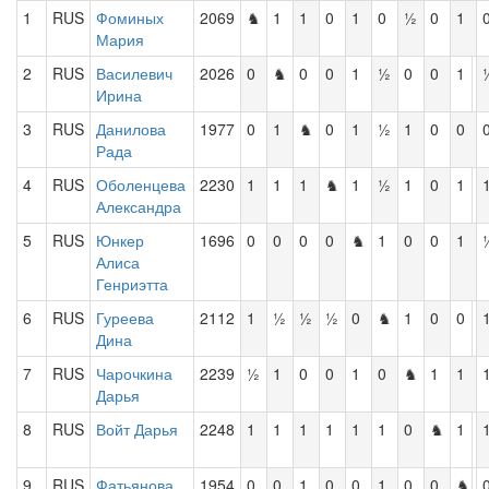
1
RUS
Фоминых
2069
♞
1
1
0
1
0
½
0
1
Мария
2
RUS
Василевич
2026
0
♞
0
0
1
½
0
0
1
Ирина
3
RUS
Данилова
1977
0
1
♞
0
1
½
1
0
0
Рада
4
RUS
Оболенцева
2230
1
1
1
♞
1
½
1
0
1
Александра
5
RUS
Юнкер
1696
0
0
0
0
♞
1
0
0
1
Алиса
Генриэтта
6
RUS
Гуреева
2112
1
½
½
½
0
♞
1
0
0
Дина
7
RUS
Чарочкина
2239
½
1
0
0
1
0
♞
1
1
Дарья
8
RUS
Войт Дарья
2248
1
1
1
1
1
1
0
♞
1
9
RUS
Фатьянова
1954
0
0
1
0
0
1
0
0
♞