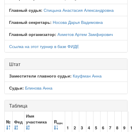
Главный судья:
Спицына Анастасия Александровна
Главный секретарь:
Носова Дарья Вадимовна
Главный организатор:
Ахметов Артем Замфирович
Ссылка на этот турнир в базе ФИДЕ
Штат
Заместители главного судьи:
Кауфман Анна
Судьи:
Блинова Анна
Таблица
Имя
№
Фед
участника
R
нач
1
2
3
4
5
6
7
8
9